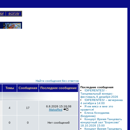
КИ
ФОРУМ
Найти сообщения без ответов
Последние сообщения
Темы
Сообщения
Последнее сообщение
!DIFERENTES! -
Танцевальный конкурс-
фестиваль 6 декабря 2026
!DIFERENTES! – вечеринка
4 октября в 14:00
6.8.2026 15:18:08
Я ем мясо и мне это
4
17
MalvaRed
нравится!
Елена Козодаева
(Бедуинка)
Концерт Время Танцевать
концертный зал "Борисово"
0
0
Нет сообщений
18.10.2026 15:00
Концерт Время Танцевать