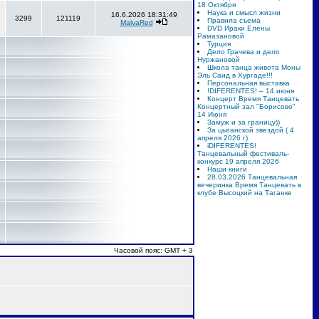
18 Октября
Наука и смысл жизни
16.6.2026 18:31:49
3299
121119
Правила съема
MalvaRed
DVD Ираки Елены
Рамазановой
Турция
Дело Грачева и дело
Нуржановой
Школа танца живота Моны
Эль Саид в Хургаде!!!
Персональная выставка
!DIFERENTES! – 14 июня
Концерт Время Танцевать
Концертный зал "Борисово"
14 Июня
Замуж и за границу))
За цыганской звездой ( 4
апреля 2026 г)
iDIFERENTES!
Танцевальный фестиваль-
конкурс 19 апреля 2026
Наши книги
28.03.2026 Танцевальная
вечеринка Время Танцевать в
клубе Высоцкий на Таганке
Часовой пояс: GMT + 3