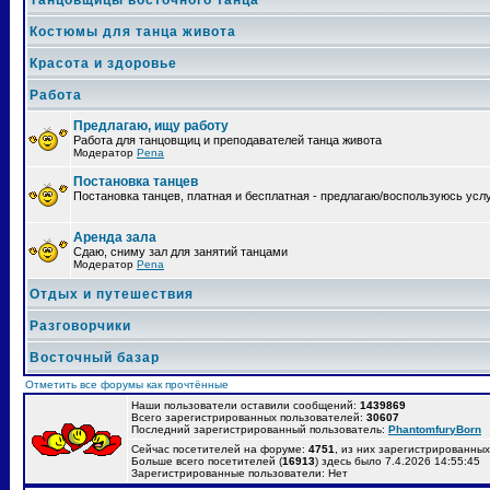
Танцовщицы восточного танца
Костюмы для танца живота
Красота и здоровье
Работа
Предлагаю, ищу работу
Работа для танцовщиц и преподавателей танца живота
Модератор
Pena
Постановка танцев
Постановка танцев, платная и бесплатная - предлагаю/воспользуюсь усл
Аренда зала
Сдаю, сниму зал для занятий танцами
Модератор
Pena
Отдых и путешествия
Разговорчики
Восточный базар
Отметить все форумы как прочтённые
Наши пользователи оставили сообщений:
1439869
Всего зарегистрированных пользователей:
30607
Последний зарегистрированный пользователь:
PhantomfuryBorn
Сейчас посетителей на форуме:
4751
, из них зарегистрированных:
Больше всего посетителей (
16913
) здесь было 7.4.2026 14:55:45
Зарегистрированные пользователи: Нет