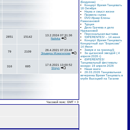
(Бедуинка)
Концерт Время Танцевать
18 Октября
Наука и смысл жизни
Правила съема
DVD Ираки Елены
Рамазановой
Турция
Дело Грачева и дело
Нуржановой
Персональная выставка
13.2.2024 07:31:36
2851
15142
!DIFERENTES! – 14 июня
Nalivka
Концерт Время Танцевать
Концертный зал "Борисово"
14 Июня
Замуж и за границу))
26.4.2021 07:23:48
79
2109
За цыганской звездой ( 4
Эльвира Исмагилова
апреля 2026 г)
iDIFERENTES!
Танцевальный фестиваль-
17.6.2021 13:00:52
конкурс 19 апреля 2026
316
695
Shiryn
Наши книги
28.03.2026 Танцевальная
вечеринка Время Танцевать в
клубе Высоцкий на Таганке
Часовой пояс: GMT + 3