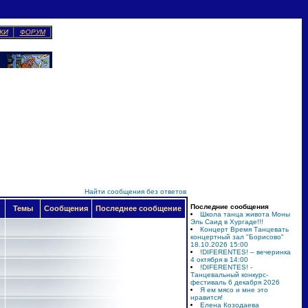
КИ
ФОРУМ
Найти сообщения без ответов
Последние сообщения
Темы
Сообщения
Последнее сообщение
Школа танца живота Моны
Эль Саид в Хургаде!!!
Концерт Время Танцевать
концертный зал "Борисово"
18.10.2026 15:00
!DIFERENTES! – вечеринка
4 октября в 14:00
!DIFERENTES! -
Танцевальный конкурс-
фестиваль 6 декабря 2026
Я ем мясо и мне это
нравится!
Елена Козодаева