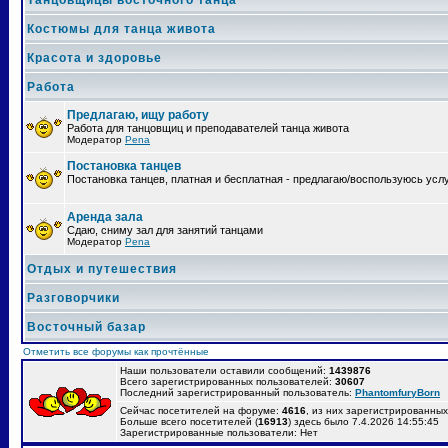
Танцовщицы восточного танца
Костюмы для танца живота
Красота и здоровье
Работа
Предлагаю, ищу работу
Работа для танцовщиц и преподавателей танца живота
Модератор
Pena
Постановка танцев
Постановка танцев, платная и бесплатная - предлагаю/воспользуюсь усл
Аренда зала
Сдаю, сниму зал для занятий танцами
Модератор
Pena
Отдых и путешествия
Разговорчики
Восточный базар
Отметить все форумы как прочтённые
Наши пользователи оставили сообщений:
1439876
Всего зарегистрированных пользователей:
30607
Последний зарегистрированный пользователь:
PhantomfuryBorn
Сейчас посетителей на форуме:
4616
, из них зарегистрированных:
Больше всего посетителей (
16913
) здесь было 7.4.2026 14:55:45
Зарегистрированные пользователи: Нет