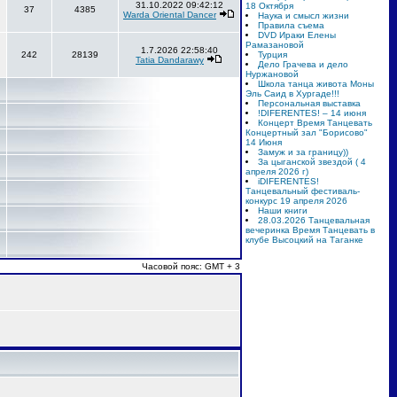
31.10.2022 09:42:12
18 Октября
37
4385
Warda Oriental Dancer
Наука и смысл жизни
Правила съема
DVD Ираки Елены
Рамазановой
1.7.2026 22:58:40
242
28139
Турция
Tatia Dandarawy
Дело Грачева и дело
Нуржановой
Школа танца живота Моны
Эль Саид в Хургаде!!!
Персональная выставка
!DIFERENTES! – 14 июня
Концерт Время Танцевать
Концертный зал "Борисово"
14 Июня
Замуж и за границу))
За цыганской звездой ( 4
апреля 2026 г)
iDIFERENTES!
Танцевальный фестиваль-
конкурс 19 апреля 2026
Наши книги
28.03.2026 Танцевальная
вечеринка Время Танцевать в
клубе Высоцкий на Таганке
Часовой пояс: GMT + 3