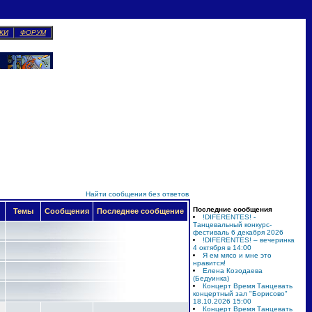
КИ
ФОРУМ
Найти сообщения без ответов
Последние сообщения
Темы
Сообщения
Последнее сообщение
!DIFERENTES! -
Танцевальный конкурс-
фестиваль 6 декабря 2026
!DIFERENTES! – вечеринка
4 октября в 14:00
Я ем мясо и мне это
нравится!
Елена Козодаева
(Бедуинка)
Концерт Время Танцевать
концертный зал "Борисово"
18.10.2026 15:00
Концерт Время Танцевать