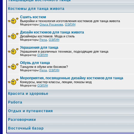
Танцовщицы восточного танца
Костюмы для танца живота
Сшить костюм
Выкройки и технология изготовления костюмов для танца живота
Модераторы
Ольга Росанова
,
ОЭЛУН
Дизайн костюмов для танца живота
Дизайнеры костюмов. Мода и стиль
Модераторы
Pena
,
ОЭЛУН
Украшения для танца
Украшения в различных техниках, подходящие для танца
Модератор
ОЭЛУН
Обувь для танца
Танцуем в обуви или босиком?
Модераторы
Pena
,
ОЭЛУН
Мероприятия, посвященные дизайну костюмов для танца
Конкурсы, мастер-классы, лекции, показы мод
Модератор
ОЭЛУН
Красота и здоровье
Работа
Отдых и путешествия
Разговорчики
Восточный базар