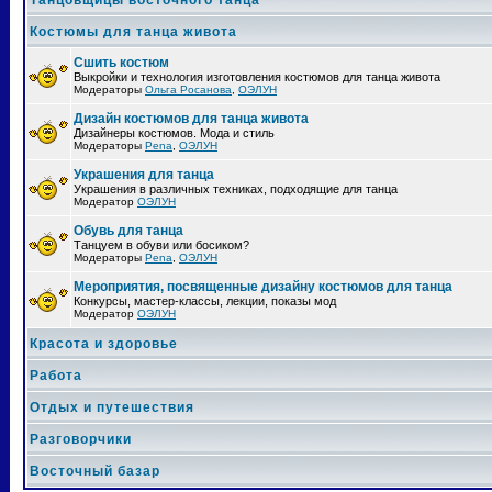
Танцовщицы восточного танца
Костюмы для танца живота
Сшить костюм
Выкройки и технология изготовления костюмов для танца живота
Модераторы
Ольга Росанова
,
ОЭЛУН
Дизайн костюмов для танца живота
Дизайнеры костюмов. Мода и стиль
Модераторы
Pena
,
ОЭЛУН
Украшения для танца
Украшения в различных техниках, подходящие для танца
Модератор
ОЭЛУН
Обувь для танца
Танцуем в обуви или босиком?
Модераторы
Pena
,
ОЭЛУН
Мероприятия, посвященные дизайну костюмов для танца
Конкурсы, мастер-классы, лекции, показы мод
Модератор
ОЭЛУН
Красота и здоровье
Работа
Отдых и путешествия
Разговорчики
Восточный базар