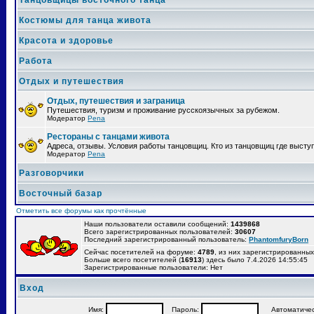
Танцовщицы восточного танца
Костюмы для танца живота
Красота и здоровье
Работа
Отдых и путешествия
Отдых, путешествия и заграница
Путешествия, туризм и проживание русскоязычных за рубежом.
Модератор
Pena
Рестораны с танцами живота
Адреса, отзывы. Условия работы танцовщиц. Кто из танцовщиц где высту
Модератор
Pena
Разговорчики
Восточный базар
Отметить все форумы как прочтённые
Наши пользователи оставили сообщений:
1439868
Всего зарегистрированных пользователей:
30607
Последний зарегистрированный пользователь:
PhantomfuryBorn
Сейчас посетителей на форуме:
4789
, из них зарегистрированных:
Больше всего посетителей (
16913
) здесь было 7.4.2026 14:55:45
Зарегистрированные пользователи: Нет
Вход
Имя:
Пароль:
Автоматически