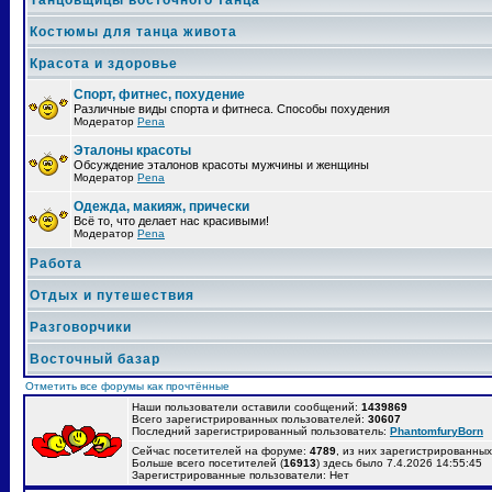
Танцовщицы восточного танца
Костюмы для танца живота
Красота и здоровье
Спорт, фитнес, похудение
Различные виды спорта и фитнеса. Способы похудения
Модератор
Pena
Эталоны красоты
Обсуждение эталонов красоты мужчины и женщины
Модератор
Pena
Одежда, макияж, прически
Всё то, что делает нас красивыми!
Модератор
Pena
Работа
Отдых и путешествия
Разговорчики
Восточный базар
Отметить все форумы как прочтённые
Наши пользователи оставили сообщений:
1439869
Всего зарегистрированных пользователей:
30607
Последний зарегистрированный пользователь:
PhantomfuryBorn
Сейчас посетителей на форуме:
4789
, из них зарегистрированных:
Больше всего посетителей (
16913
) здесь было 7.4.2026 14:55:45
Зарегистрированные пользователи: Нет