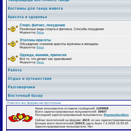
Танцовщицы восточного танца
Костюмы для танца живота
Красота и здоровье
Спорт, фитнес, похудение
Различные виды спорта и фитнеса. Способы похудения
Модератор
Pena
Эталоны красоты
Обсуждение эталонов красоты мужчины и женщины
Модератор
Pena
Одежда, макияж, прически
Всё то, что делает нас красивыми!
Модератор
Pena
Работа
Отдых и путешествия
Разговорчики
Восточный базар
Отметить все форумы как прочтённые
Наши пользователи оставили сообщений:
1439868
Всего зарегистрированных пользователей:
30607
Последний зарегистрированный пользователь:
PhantomfuryBorn
Сейчас посетителей на форуме:
4613
, из них зарегистрированных:
Больше всего посетителей (
16913
) здесь было 7.4.2026 14:55:45
Зарегистрированные пользователи: Нет