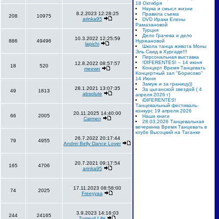
18 Октября
Наука и смысл жизни
8.2.2023 12:28:25
Правила съема
208
10975
arinka95
DVD Ираки Елены
Рамазановой
Турция
Дело Грачева и дело
10.3.2022 12:25:59
886
49496
Нуржановой
lapichi
Школа танца живота Моны
Эль Саид в Хургаде!!!
Персональная выставка
!DIFERENTES! – 14 июня
12.8.2022 08:57:57
18
520
Концерт Время Танцевать
meewn
Концертный зал "Борисово"
14 Июня
Замуж и за границу))
28.1.2021 13:07:35
За цыганской звездой ( 4
49
1813
absolute
апреля 2026 г)
iDIFERENTES!
Танцевальный фестиваль-
конкурс 19 апреля 2026
20.11.2025 14:40:00
66
2005
Наши книги
Carmen
28.03.2026 Танцевальная
вечеринка Время Танцевать в
клубе Высоцкий на Таганке
26.7.2022 20:17:44
79
4955
Andrei Belly Dance Lover
20.7.2021 09:17:54
165
4706
arinka95
17.11.2023 08:58:00
74
2025
Freeyyaa
3.9.2023 14:18:03
244
24165
Zumrud Life