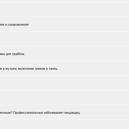
ния и ознакомления
юмы для трайбла.
 и музыки, включение трюков в танец.
ременным? Профессиональные заболевания танцовщиц.