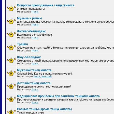
Вопросы преподавания танца живота
Учимся преподавать!
Модератор
Pena
Музыка и ритмы
для танца живота. Ссылки на музыку можно давать только с целью обуче
Модератор
Pena
Фитнес-беллиданс
Беллиданс в стиле фитнес
Модератор
Pena
Трайбл
Обсуждение стиля трайбл. Техника исполнения элементов трайбла. Кост
Модератор
Pena
Шоу-беллиданс
Смешение стилей, использование нетрадиционных костюмов, аксессуаров
Модератор
Pena
Мужской танец живота
Oriental Belly Dance в исполнении мужчин!
Модераторы
Pena
,
Игнатий
Детский танец живота
Преподавание детям, костюмы для детей
Модератор
Pena
Медицинские проблемы при занятиях танцами живота
Противопоказания к занятиям танцами живота. Можно ли танцевать бе
Модератор
Pena
Разные танцы (кроме танца живота)
Танцы народов мира