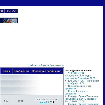
КИ
ФОРУМ
Найти сообщения без ответов
Последние сообщения
Темы
Сообщения
Последнее сообщение
!DIFERENTES! -
Танцевальный конкурс-
фестиваль 6 декабря 2026
!DIFERENTES! – вечеринка
4 октября в 14:00
Я ем мясо и мне это
нравится!
Елена Козодаева
(Бедуинка)
Концерт Время Танцевать
концертный зал "Борисово"
21.12.2022 12:01:02
502
30117
18.10.2026 15:00
arinka95
Концерт Время Танцевать