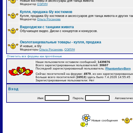
Новые костюмы и аксессуары для танца живота
Модератор
ОЭЛУН
Купля, продажа б/у костюмов
Купля, продажа б/у костюмов и аксессуаров для танца живота и других т
Модератор
Ольга Росанова
Видеодиски с танцами живота
Обучающее видео. Диски с концертов и конкурсов.
Околотанцевальные товары - купля, продажа
И новые, и б/у
Модераторы
Ольга Росанова
,
ОЭЛУН
Отметить все форумы как прочтённые
Наши пользователи оставили сообщений:
1439876
Всего зарегистрированных пользователей:
30607
Последний зарегистрированный пользователь:
PhantomfuryBorn
Сейчас посетителей на форуме:
4979
, из них зарегистрированных:
Больше всего посетителей (
16913
) здесь было 7.4.2026 14:55:45
Зарегистрированные пользователи: Нет
Вход
Имя:
Пароль:
Автоматически
Новые сообщения