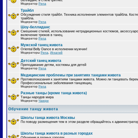
Беллиданс в стиле фитнес
Модератор
Pena
Трайбл
Обсуждение стиля трайбл. Техника исполнения элементов трайбла. Кост
трайбла.
Модератор
Pena
Шоу-беллиданс
Смешение стилей, использование нетрадиционных костюмов, аксессуаро
включение трюков в танец.
Модератор
Pena
Мужской танец живота
Oriental Belly Dance в исполнении мужчин!
Модераторы
Pena
,
Игнатий
Детский танец живота
Преподавание детям, костюмы для детей
Модератор
Pena
Медицинские проблемы при занятиях танцами живота
Противопоказания к занятиям танцами живота. Можно ли танцевать бер
Профессиональные заболевания танцовщиц.
Модератор
Pena
Разные танцы (кроме танца живота)
Танцы народов мира
Модератор
Чаюри
Обучение танцу живота
Школы танца живота Москвы
По поводу размещения тем в этом разделе обращайтесь к администрато
Школы танца живота в разных городах
Обучение в разных городах