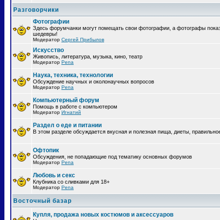
Разговорчики
Фотографии
Здесь форумчанки могут помещать свои фотографии, а фотографы пока
шедевры!
Модератор
Сергей Прибылов
Искусство
Живопись, литература, музыка, кино, театр
Модератор
Pena
Наука, техника, технологии
Обсуждение научных и околонаучных вопросов
Модератор
Pena
Компьютерный форум
Помощь в работе с компьютером
Модератор
Игнатий
Раздел о еде и питании
В этом разделе обсуждается вкусная и полезная пища, диеты, правильно
Офтопик
Обсуждения, не попадающие под тематику основных форумов
Модератор
Pena
Любовь и секс
Клубника со сливками для 18+
Модератор
Pena
Восточный базар
Купля, продажа новых костюмов и аксессуаров