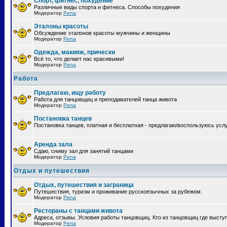
Спорт, фитнес, похудение
Различные виды спорта и фитнеса. Способы похудения
Модератор
Pena
Эталоны красоты
Обсуждение эталонов красоты мужчины и женщины
Модератор
Pena
Одежда, макияж, прически
Всё то, что делает нас красивыми!
Модератор
Pena
Работа
Предлагаю, ищу работу
Работа для танцовщиц и преподавателей танца живота
Модератор
Pena
Постановка танцев
Постановка танцев, платная и бесплатная - предлагаю/воспользуюсь усл
Аренда зала
Сдаю, сниму зал для занятий танцами
Модератор
Pena
Отдых и путешествия
Отдых, путешествия и заграница
Путешествия, туризм и проживание русскоязычных за рубежом.
Модератор
Pena
Рестораны с танцами живота
Адреса, отзывы. Условия работы танцовщиц. Кто из танцовщиц где высту
Модератор
Pena