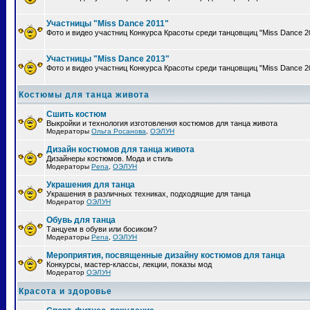
Участницы "Miss Dance 2011"
Фото и видео участниц Конкурса Красоты среди танцовщиц "Miss Dance 2
Участницы "Miss Dance 2013"
Фото и видео участниц Конкурса Красоты среди танцовщиц "Miss Dance 2
Костюмы для танца живота
Сшить костюм
Выкройки и технология изготовления костюмов для танца живота
Модераторы
Ольга Росанова
,
ОЭЛУН
Дизайн костюмов для танца живота
Дизайнеры костюмов. Мода и стиль
Модераторы
Pena
,
ОЭЛУН
Украшения для танца
Украшения в различных техниках, подходящие для танца
Модератор
ОЭЛУН
Обувь для танца
Танцуем в обуви или босиком?
Модераторы
Pena
,
ОЭЛУН
Мероприятия, посвященные дизайну костюмов для танца
Конкурсы, мастер-классы, лекции, показы мод
Модератор
ОЭЛУН
Красота и здоровье