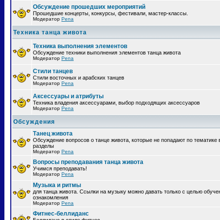
Обсуждение прошедших мероприятий
Прошедшие концерты, конкурсы, фестивали, мастер-классы.
Модератор
Pena
Техника танца живота
Техника выполнения элементов
Обсуждение техники выполнения элементов танца живота
Модератор
Pena
Стили танцев
Стили восточных и арабских танцев
Модератор
Pena
Аксессуары и атрибуты
Техника владения аксессуарами, выбор подходящих аксессуаров
Модератор
Pena
Обсуждения
Танец живота
Обсуждение вопросов о танце живота, которые не попадают по тематике 
разделы
Модератор
Pena
Вопросы преподавания танца живота
Учимся преподавать!
Модератор
Pena
Музыка и ритмы
для танца живота. Ссылки на музыку можно давать только с целью обуче
ознакомления
Модератор
Pena
Фитнес-беллиданс