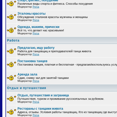
Спорт, фитнес, похудение
Различные виды спорта и фитнеса. Способы похудения
Модератор
Pena
Эталоны красоты
Обсуждение эталонов красоты мужчины и женщины
Модератор
Pena
Одежда, макияж, прически
Всё то, что делает нас красивыми!
Модератор
Pena
Работа
Предлагаю, ищу работу
Работа для танцовщиц и преподавателей танца живота
Модератор
Pena
Постановка танцев
Постановка танцев, платная и бесплатная - предлагаю/воспользуюсь усл
Аренда зала
Сдаю, сниму зал для занятий танцами
Модератор
Pena
Отдых и путешествия
Отдых, путешествия и заграница
Путешествия, туризм и проживание русскоязычных за рубежом.
Модератор
Pena
Рестораны с танцами живота
Адреса, отзывы. Условия работы танцовщиц. Кто из танцовщиц где высту
Модератор
Pena