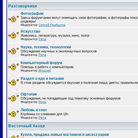
Разговорчики
Фотографии
Здесь форумчанки могут помещать свои фотографии, а фотографы пока
шедевры!
Модератор
Сергей Прибылов
Искусство
Живопись, литература, музыка, кино, театр
Модератор
Pena
Наука, техника, технологии
Обсуждение научных и околонаучных вопросов
Модератор
Pena
Компьютерный форум
Помощь в работе с компьютером
Модератор
Игнатий
Раздел о еде и питании
В этом разделе обсуждается вкусная и полезная пища, диеты, правильно
Офтопик
Обсуждения, не попадающие под тематику основных форумов
Модератор
Pena
Любовь и секс
Клубника со сливками для 18+
Модератор
Pena
Восточный базар
Купля, продажа новых костюмов и аксессуаров