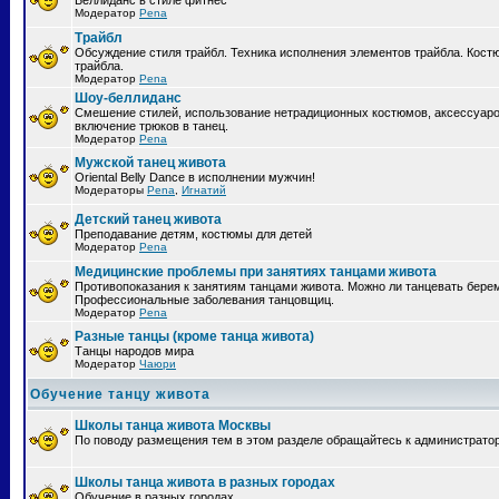
Беллиданс в стиле фитнес
Модератор
Pena
Трайбл
Обсуждение стиля трайбл. Техника исполнения элементов трайбла. Кост
трайбла.
Модератор
Pena
Шоу-беллиданс
Смешение стилей, использование нетрадиционных костюмов, аксессуаро
включение трюков в танец.
Модератор
Pena
Мужской танец живота
Oriental Belly Dance в исполнении мужчин!
Модераторы
Pena
,
Игнатий
Детский танец живота
Преподавание детям, костюмы для детей
Модератор
Pena
Медицинские проблемы при занятиях танцами живота
Противопоказания к занятиям танцами живота. Можно ли танцевать бер
Профессиональные заболевания танцовщиц.
Модератор
Pena
Разные танцы (кроме танца живота)
Танцы народов мира
Модератор
Чаюри
Обучение танцу живота
Школы танца живота Москвы
По поводу размещения тем в этом разделе обращайтесь к администрато
Школы танца живота в разных городах
Обучение в разных городах