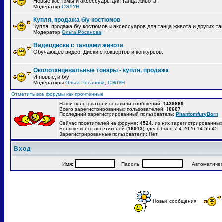
Новые костюмы и аксессуары для танца живота
Модератор
ОЭЛУН
Купля, продажа б/у костюмов
Купля, продажа б/у костюмов и аксессуаров для танца живота и других т
Модератор
Ольга Росанова
Видеодиски с танцами живота
Обучающее видео. Диски с концертов и конкурсов.
Околотанцевальные товары - купля, продажа
И новые, и б/у
Модераторы
Ольга Росанова
,
ОЭЛУН
Отметить все форумы как прочтённые
Наши пользователи оставили сообщений:
1439869
Всего зарегистрированных пользователей:
30607
Последний зарегистрированный пользователь:
PhantomfuryBorn
Сейчас посетителей на форуме:
4524
, из них зарегистрированных:
Больше всего посетителей (
16913
) здесь было 7.4.2026 14:55:45
Зарегистрированные пользователи: Нет
Вход
Имя:
Пароль:
Автоматически
Новые сообщения