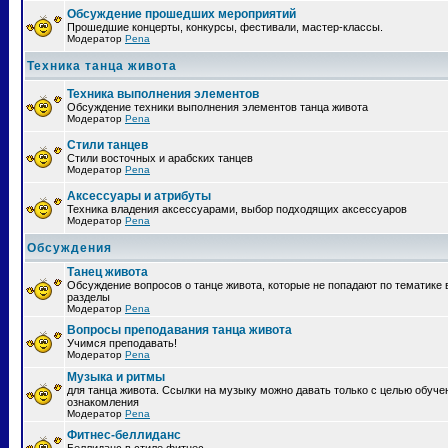
Обсуждение прошедших мероприятий
Прошедшие концерты, конкурсы, фестивали, мастер-классы.
Модератор
Pena
Техника танца живота
Техника выполнения элементов
Обсуждение техники выполнения элементов танца живота
Модератор
Pena
Стили танцев
Стили восточных и арабских танцев
Модератор
Pena
Аксессуары и атрибуты
Техника владения аксессуарами, выбор подходящих аксессуаров
Модератор
Pena
Обсуждения
Танец живота
Обсуждение вопросов о танце живота, которые не попадают по тематике 
разделы
Модератор
Pena
Вопросы преподавания танца живота
Учимся преподавать!
Модератор
Pena
Музыка и ритмы
для танца живота. Ссылки на музыку можно давать только с целью обуче
ознакомления
Модератор
Pena
Фитнес-беллиданс