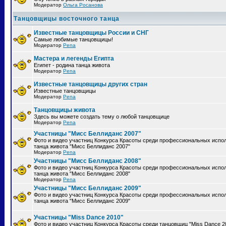
Модератор
Ольга Росанова
Танцовщицы восточного танца
Известные танцовщицы России и СНГ
Самые любимые танцовщицы!
Модератор
Pena
Мастера и легенды Египта
Египет - родина танца живота
Модератор
Pena
Известные танцовщицы других стран
Известные танцовщицы
Модератор
Pena
Танцовщицы живота
Здесь вы можете создать тему о любой танцовщице
Модератор
Pena
Участницы "Мисс Беллиданс 2007"
Фото и видео участниц Конкурса Красоты среди профессиональных испо
танца живота "Мисс Беллиданс 2007"
Модератор
Pena
Участницы "Мисс Беллиданс 2008"
Фото и видео участниц Конкурса Красоты среди профессиональных испо
танца живота "Мисс Беллиданс 2008"
Модератор
Pena
Участницы "Мисс Беллиданс 2009"
Фото и видео участниц Конкурса Красоты среди профессиональных испо
танца живота "Мисс Беллиданс 2009"
Участницы "Miss Dance 2010"
Фото и видео участниц Конкурса Красоты среди танцовщиц "Miss Dance 2