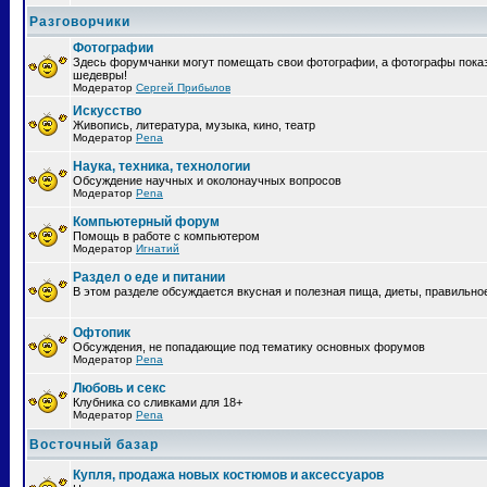
Разговорчики
Фотографии
Здесь форумчанки могут помещать свои фотографии, а фотографы пока
шедевры!
Модератор
Сергей Прибылов
Искусство
Живопись, литература, музыка, кино, театр
Модератор
Pena
Наука, техника, технологии
Обсуждение научных и околонаучных вопросов
Модератор
Pena
Компьютерный форум
Помощь в работе с компьютером
Модератор
Игнатий
Раздел о еде и питании
В этом разделе обсуждается вкусная и полезная пища, диеты, правильно
Офтопик
Обсуждения, не попадающие под тематику основных форумов
Модератор
Pena
Любовь и секс
Клубника со сливками для 18+
Модератор
Pena
Восточный базар
Купля, продажа новых костюмов и аксессуаров