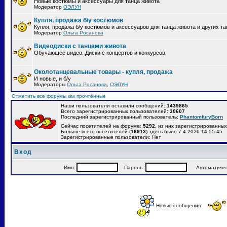
Новые костюмы и аксессуары для танца живота
Модератор
ОЭЛУН
Купля, продажа б/у костюмов
Купля, продажа б/у костюмов и аксессуаров для танца живота и других т
Модератор
Ольга Росанова
Видеодиски с танцами живота
Обучающее видео. Диски с концертов и конкурсов.
Околотанцевальные товары - купля, продажа
И новые, и б/у
Модераторы
Ольга Росанова
,
ОЭЛУН
Отметить все форумы как прочтённые
Наши пользователи оставили сообщений:
1439865
Всего зарегистрированных пользователей:
30607
Последний зарегистрированный пользователь:
PhantomfuryBorn
Сейчас посетителей на форуме:
5292
, из них зарегистрированных:
Больше всего посетителей (
16913
) здесь было 7.4.2026 14:55:45
Зарегистрированные пользователи: Нет
Вход
Имя:
Пароль:
Автоматически
Новые сообщения