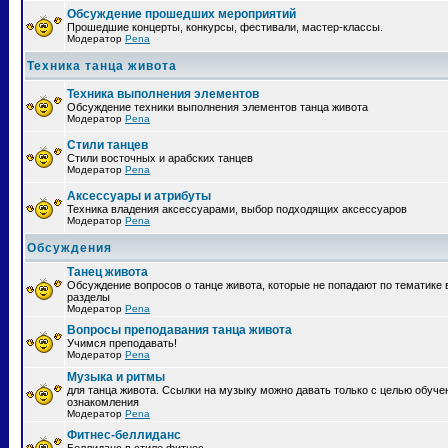
Обсуждение прошедших мероприятий
Прошедшие концерты, конкурсы, фестивали, мастер-классы.
Модератор
Pena
Техника танца живота
Техника выполнения элементов
Обсуждение техники выполнения элементов танца живота
Модератор
Pena
Стили танцев
Стили восточных и арабских танцев
Модератор
Pena
Аксессуары и атрибуты
Техника владения аксессуарами, выбор подходящих аксессуаров
Модератор
Pena
Обсуждения
Танец живота
Обсуждение вопросов о танце живота, которые не попадают по тематике 
разделы
Модератор
Pena
Вопросы преподавания танца живота
Учимся преподавать!
Модератор
Pena
Музыка и ритмы
для танца живота. Ссылки на музыку можно давать только с целью обуче
ознакомления
Модератор
Pena
Фитнес-беллиданс