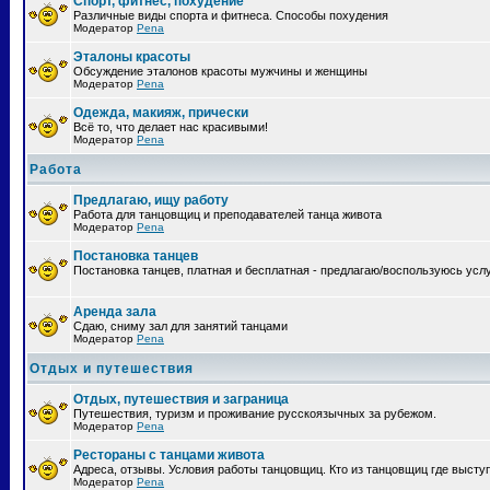
Спорт, фитнес, похудение
Различные виды спорта и фитнеса. Способы похудения
Модератор
Pena
Эталоны красоты
Обсуждение эталонов красоты мужчины и женщины
Модератор
Pena
Одежда, макияж, прически
Всё то, что делает нас красивыми!
Модератор
Pena
Работа
Предлагаю, ищу работу
Работа для танцовщиц и преподавателей танца живота
Модератор
Pena
Постановка танцев
Постановка танцев, платная и бесплатная - предлагаю/воспользуюсь усл
Аренда зала
Сдаю, сниму зал для занятий танцами
Модератор
Pena
Отдых и путешествия
Отдых, путешествия и заграница
Путешествия, туризм и проживание русскоязычных за рубежом.
Модератор
Pena
Рестораны с танцами живота
Адреса, отзывы. Условия работы танцовщиц. Кто из танцовщиц где высту
Модератор
Pena