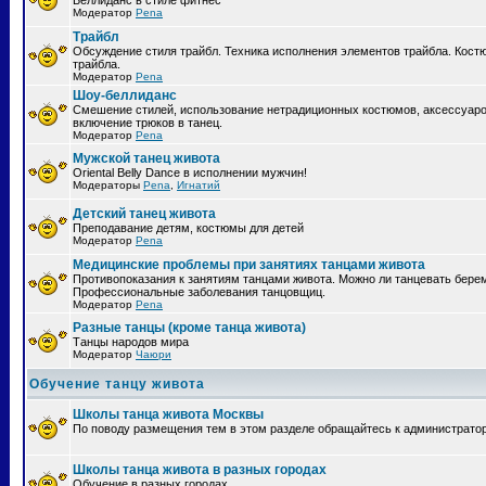
Беллиданс в стиле фитнес
Модератор
Pena
Трайбл
Обсуждение стиля трайбл. Техника исполнения элементов трайбла. Кост
трайбла.
Модератор
Pena
Шоу-беллиданс
Смешение стилей, использование нетрадиционных костюмов, аксессуаро
включение трюков в танец.
Модератор
Pena
Мужской танец живота
Oriental Belly Dance в исполнении мужчин!
Модераторы
Pena
,
Игнатий
Детский танец живота
Преподавание детям, костюмы для детей
Модератор
Pena
Медицинские проблемы при занятиях танцами живота
Противопоказания к занятиям танцами живота. Можно ли танцевать бер
Профессиональные заболевания танцовщиц.
Модератор
Pena
Разные танцы (кроме танца живота)
Танцы народов мира
Модератор
Чаюри
Обучение танцу живота
Школы танца живота Москвы
По поводу размещения тем в этом разделе обращайтесь к администрато
Школы танца живота в разных городах
Обучение в разных городах