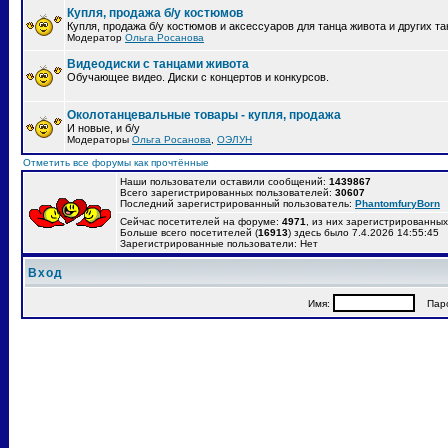
Купля, продажа б/у костюмов
Купля, продажа б/у костюмов и аксессуаров для танца живота и других т
Модератор
Ольга Росанова
Видеодиски с танцами живота
Обучающее видео. Диски с концертов и конкурсов.
Околотанцевальные товары - купля, продажа
И новые, и б/у
Модераторы
Ольга Росанова
,
ОЭЛУН
Отметить все форумы как прочтённые
Наши пользователи оставили сообщений:
1439867
Всего зарегистрированных пользователей:
30607
Последний зарегистрированный пользователь:
PhantomfuryBorn
Сейчас посетителей на форуме:
4971
, из них зарегистрированных:
Больше всего посетителей (
16913
) здесь было 7.4.2026 14:55:45
Зарегистрированные пользователи: Нет
Вход
Имя:
Паро