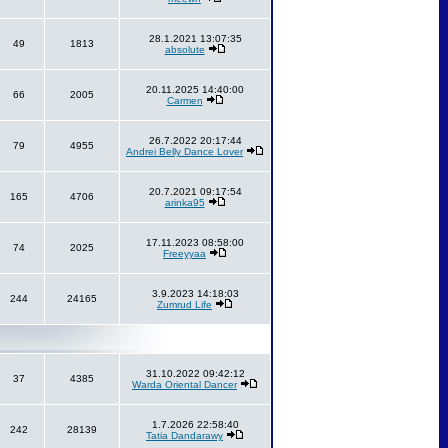
28.1.2021 13:07:35
49
1813
absolute
20.11.2025 14:40:00
66
2005
Carmen
26.7.2022 20:17:44
79
4955
Andrei Belly Dance Lover
20.7.2021 09:17:54
165
4706
arinka95
17.11.2023 08:58:00
74
2025
Freeyyaa
3.9.2023 14:18:03
244
24165
Zumrud Life
31.10.2022 09:42:12
37
4385
Warda Oriental Dancer
1.7.2026 22:58:40
242
28139
Tatia Dandarawy