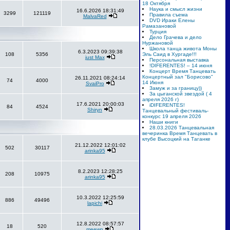
18 Октября
Наука и смысл жизни
16.6.2026 18:31:49
3299
121119
Правила съема
MalvaRed
DVD Ираки Елены
Рамазановой
Турция
Дело Грачева и дело
Нуржановой
Школа танца живота Моны
6.3.2023 09:39:38
108
5356
Эль Саид в Хургаде!!!
just Max
Персональная выставка
!DIFERENTES! – 14 июня
Концерт Время Танцевать
Концертный зал "Борисово"
26.11.2021 08:24:14
74
4000
14 Июня
SvaiPro
Замуж и за границу))
За цыганской звездой ( 4
апреля 2026 г)
17.6.2021 20:00:03
iDIFERENTES!
84
4524
Shiryn
Танцевальный фестиваль-
конкурс 19 апреля 2026
Наши книги
28.03.2026 Танцевальная
вечеринка Время Танцевать в
клубе Высоцкий на Таганке
21.12.2022 12:01:02
502
30117
arinka95
8.2.2023 12:28:25
208
10975
arinka95
10.3.2022 12:25:59
886
49496
lapichi
12.8.2022 08:57:57
18
520
meewn