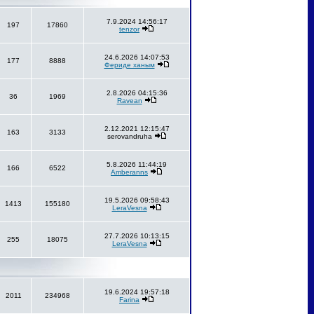
7.9.2024 14:56:17
197
17860
tenzor
24.6.2026 14:07:53
177
8888
Фериде ханым
2.8.2026 04:15:36
36
1969
Ravean
2.12.2021 12:15:47
163
3133
serovandruha
5.8.2026 11:44:19
166
6522
Amberanns
19.5.2026 09:58:43
1413
155180
LeraVesna
27.7.2026 10:13:15
255
18075
LeraVesna
19.6.2024 19:57:18
2011
234968
Farina