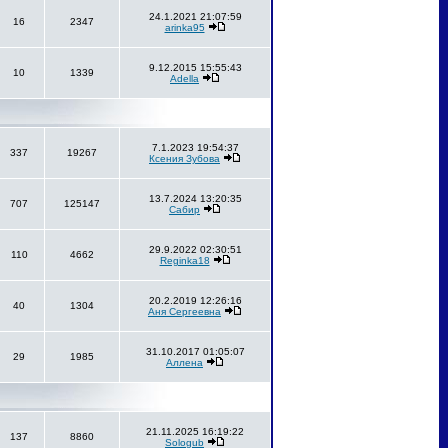
24.1.2021 21:07:59
16
2347
arinka95
9.12.2015 15:55:43
10
1339
Adella
7.1.2023 19:54:37
337
19267
Ксения Зубова
13.7.2024 13:20:35
707
125147
Сабир
29.9.2022 02:30:51
110
4662
Reginka18
20.2.2019 12:26:16
40
1304
Аня Сергеевна
31.10.2017 01:05:07
29
1985
Аллена
21.11.2025 16:19:22
137
8860
Sologub