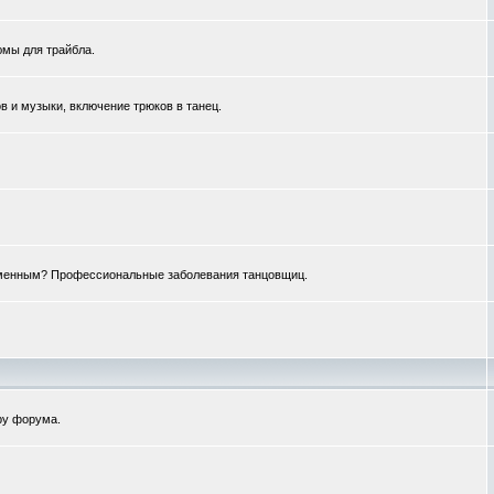
юмы для трайбла.
 и музыки, включение трюков в танец.
ременным? Профессиональные заболевания танцовщиц.
ру форума.