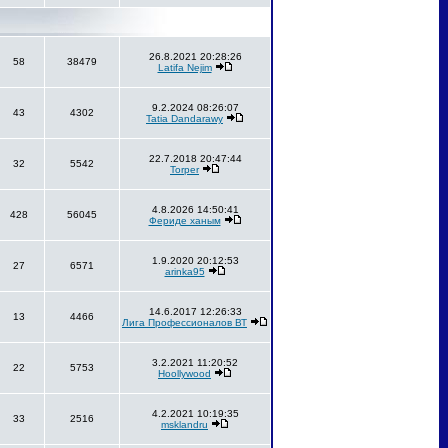
26.8.2021 20:28:26
58
38479
Latifa Nejim
9.2.2024 08:26:07
43
4302
Tatia Dandarawy
22.7.2018 20:47:44
32
5542
Torper
4.8.2026 14:50:41
428
56045
Фериде ханым
1.9.2020 20:12:53
27
6571
arinka95
14.6.2017 12:26:33
13
4466
Лига Профессионалов ВТ
3.2.2021 11:20:52
22
5753
Hoollywood
4.2.2021 10:19:35
33
2516
msklandru