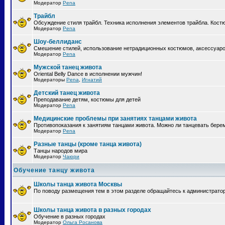
Модератор
Pena
Трайбл
Обсуждение стиля трайбл. Техника исполнения элементов трайбла. Кост
Модератор
Pena
Шоу-беллиданс
Смешение стилей, использование нетрадиционных костюмов, аксессуаров
Модератор
Pena
Мужской танец живота
Oriental Belly Dance в исполнении мужчин!
Модераторы
Pena
,
Игнатий
Детский танец живота
Преподавание детям, костюмы для детей
Модератор
Pena
Медицинские проблемы при занятиях танцами живота
Противопоказания к занятиям танцами живота. Можно ли танцевать бе
Модератор
Pena
Разные танцы (кроме танца живота)
Танцы народов мира
Модератор
Чаюри
Обучение танцу живота
Школы танца живота Москвы
По поводу размещения тем в этом разделе обращайтесь к администрато
Школы танца живота в разных городах
Обучение в разных городах
Модератор
Ольга Росанова