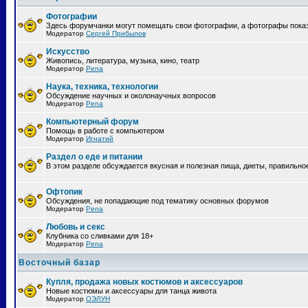
Фотографии
Здесь форумчанки могут помещать свои фотографии, а фотографы пока
Модератор
Сергей Прибылов
Искусство
Живопись, литература, музыка, кино, театр
Модератор
Pena
Наука, техника, технологии
Обсуждение научных и околонаучных вопросов
Модератор
Pena
Компьютерный форум
Помощь в работе с компьютером
Модератор
Игнатий
Раздел о еде и питании
В этом разделе обсуждается вкусная и полезная пища, диеты, правильно
Офтопик
Обсуждения, не попадающие под тематику основных форумов
Модератор
Pena
Любовь и секс
Клубника со сливками для 18+
Модератор
Pena
Восточный базар
Купля, продажа новых костюмов и аксессуаров
Новые костюмы и аксессуары для танца живота
Модератор
ОЭЛУН