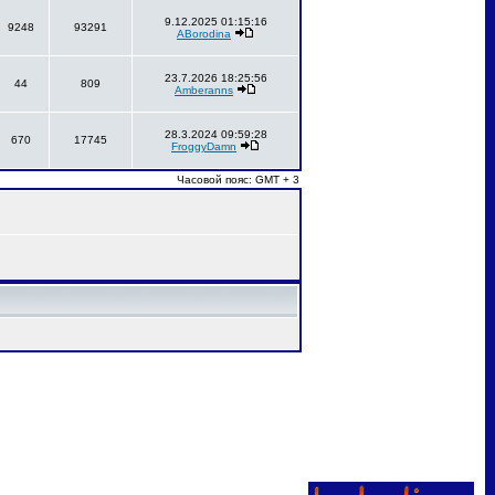
9.12.2025 01:15:16
9248
93291
ABorodina
23.7.2026 18:25:56
44
809
Amberanns
28.3.2024 09:59:28
670
17745
FroggyDamn
Часовой пояс: GMT + 3