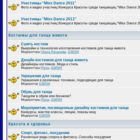
Участницы "Miss Dance 2011"
Фото и видео участниц Конкурса Красоты среди танцовщиц "Miss Dance 2
Участницы "Miss Dance 2013"
Фото и видео участниц Конкурса Красоты среди танцовщиц "Miss Dance 2
Костюмы для танца живота
Сшить костюм
Выкройки и технология изготовления костюмов для танца живота
Модераторы
Ольга Росанова
,
ОЭЛУН
Дизайн костюмов для танца живота
Дизайнеры костюмов. Мода и стиль
Модераторы
Pena
,
ОЭЛУН
Украшения для танца
Украшения в различных техниках, подходящие для танца
Модератор
ОЭЛУН
Обувь для танца
Танцуем в обуви или босиком?
Модераторы
Pena
,
ОЭЛУН
Мероприятия, посвященные дизайну костюмов для танца
Конкурсы, мастер-классы, лекции, показы мод
Модератор
ОЭЛУН
Красота и здоровье
Спорт, фитнес, похудение
Различные виды спорта и фитнеса. Способы похудения