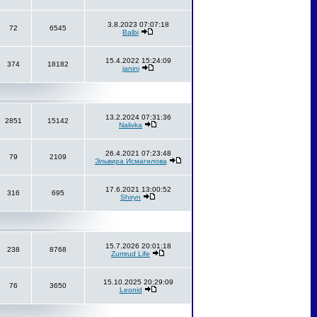
3.8.2023 07:07:18
72
6545
Balbi
15.4.2022 15:24:09
374
18182
janini
13.2.2024 07:31:36
2851
15142
Nalivka
26.4.2021 07:23:48
79
2109
Эльвира Исмагилова
17.6.2021 13:00:52
316
695
Shiryn
15.7.2026 20:01:18
238
8768
Zumrud Life
15.10.2025 20:29:09
76
3650
Leonid