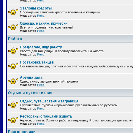
Модератор
Pena
Эталоны красоты
Обсуждение эталонов красоты мужчины и женщины
Модератор
Pena
Одежда, макияж, прически
Всё то, что делает нас красивыми!
Модератор
Pena
Работа
Предлагаю, ищу работу
Работа для танцовщиц и преподавателей танца живота
Модератор
Pena
Постановка танцев
Постановка танцев, платная и бесплатная - предлагаю/воспользуюсь усл
Аренда зала
Сдаю, сниму зал для занятий танцами
Модератор
Pena
Отдых и путешествия
Отдых, путешествия и заграница
Путешествия, туризм и проживание русскоязычных за рубежом.
Модератор
Pena
Рестораны с танцами живота
Адреса, отзывы. Условия работы танцовщиц. Кто из танцовщиц где высту
Модератор
Pena
Разговорчики