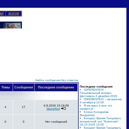
КИ
ФОРУМ
Найти сообщения без ответов
Последние сообщения
Темы
Сообщения
Последнее сообщение
!DIFERENTES! -
Танцевальный конкурс-
фестиваль 6 декабря 2026
!DIFERENTES! – вечеринка
4 октября в 14:00
6.8.2026 15:18:08
Я ем мясо и мне это
4
17
MalvaRed
нравится!
Елена Козодаева
(Бедуинка)
Концерт Время Танцевать
концертный зал "Борисово"
0
0
Нет сообщений
18.10.2026 15:00
Концерт Время Танцевать