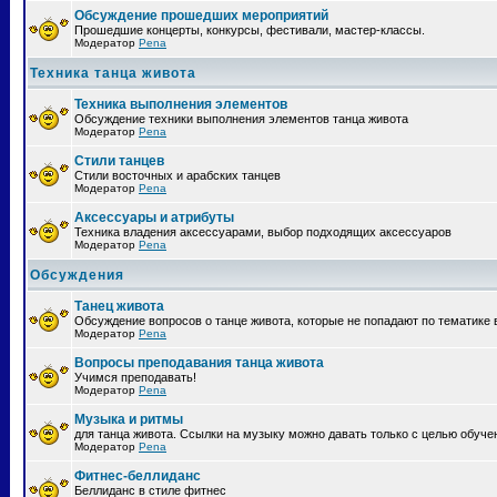
Обсуждение прошедших мероприятий
Прошедшие концерты, конкурсы, фестивали, мастер-классы.
Модератор
Pena
Техника танца живота
Техника выполнения элементов
Обсуждение техники выполнения элементов танца живота
Модератор
Pena
Стили танцев
Стили восточных и арабских танцев
Модератор
Pena
Аксессуары и атрибуты
Техника владения аксессуарами, выбор подходящих аксессуаров
Модератор
Pena
Обсуждения
Танец живота
Обсуждение вопросов о танце живота, которые не попадают по тематике 
Модератор
Pena
Вопросы преподавания танца живота
Учимся преподавать!
Модератор
Pena
Музыка и ритмы
для танца живота. Ссылки на музыку можно давать только с целью обуче
Модератор
Pena
Фитнес-беллиданс
Беллиданс в стиле фитнес