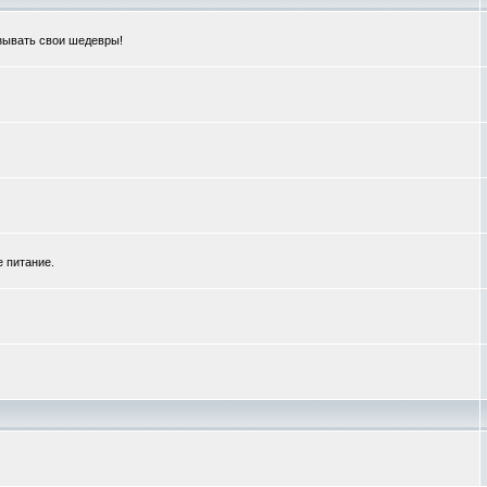
зывать свои шедевры!
е питание.