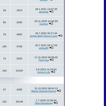
28.1.2021 13:07:35
49
1813
absolute
20.11.2025 14:40:00
66
2005
Carmen
26.7.2022 20:17:44
79
4955
Andrei Belly Dance Lover
20.7.2021 09:17:54
165
4706
arinka95
17.11.2023 08:58:00
74
2025
Freeyyaa
3.9.2023 14:18:03
244
24165
Zumrud Life
31.10.2022 09:42:12
37
4385
Warda Oriental Dancer
1.7.2026 22:58:40
242
28139
Tatia Dandarawy