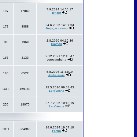
7.9.2024 14:56:17
197
17860
tenzor
24.6.2026 14:07:53
177
8888
Фериде ханым
2.8.2026 04:15:36
36
1969
Ravean
2.12.2021 12:15:47
163
3133
serovandruha
5.8.2026 11:44:19
166
6522
Amberanns
19.5.2026 09:58:43
1413
155180
LeraVesna
27.7.2026 10:13:15
255
18075
LeraVesna
19.6.2024 19:57:18
2011
234968
Farina