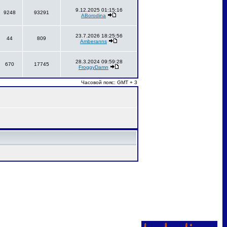
9.12.2025 01:15:16
9248
93291
ABorodina
23.7.2026 18:25:56
44
809
Amberanns
28.3.2024 09:59:28
670
17745
FroggyDamn
Часовой пояс: GMT + 3