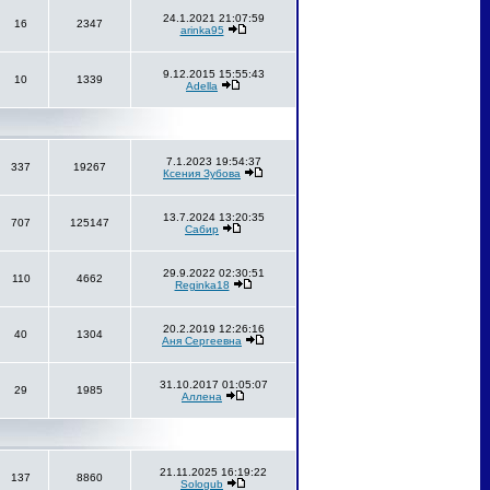
24.1.2021 21:07:59
16
2347
arinka95
9.12.2015 15:55:43
10
1339
Adella
7.1.2023 19:54:37
337
19267
Ксения Зубова
13.7.2024 13:20:35
707
125147
Сабир
29.9.2022 02:30:51
110
4662
Reginka18
20.2.2019 12:26:16
40
1304
Аня Сергеевна
31.10.2017 01:05:07
29
1985
Аллена
21.11.2025 16:19:22
137
8860
Sologub