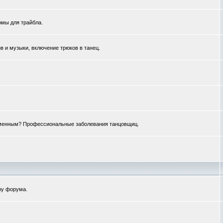
юмы для трайбла.
 и музыки, включение трюков в танец.
ременным? Профессиональные заболевания танцовщиц.
ру форума.