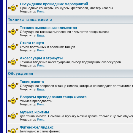
Обсуждение прошедших мероприятий
Прошедшие концерты, конкурсы, фестивали, мастер-классы.
Модератор
Pena
Техника танца живота
Техника выполнения элементов
Обсуждение техники выполнения элементов танца живота
Модератор
Pena
Стили танцев
Стили восточных и арабских танцев
Модератор
Pena
Аксессуары и атрибуты
Техника владения аксессуарами, выбор подходящих аксессуаров
Модератор
Pena
Обсуждения
Танец живота
Обсуждение вопросов о танце живота, которые не попадают по тематике 
Модератор
Pena
Вопросы преподавания танца живота
Учимся преподавать!
Модератор
Pena
Музыка и ритмы
для танца живота. Ссылки на музыку можно давать только с целью обуче
Модератор
Pena
Фитнес-беллиданс
Беллиданс в стиле фитнес