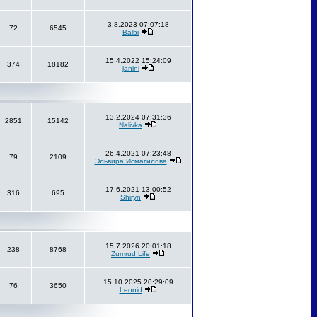
3.8.2023 07:07:18
72
6545
Balbi
15.4.2022 15:24:09
374
18182
janini
13.2.2024 07:31:36
2851
15142
Nalivka
26.4.2021 07:23:48
79
2109
Эльвира Исмагилова
17.6.2021 13:00:52
316
695
Shiryn
15.7.2026 20:01:18
238
8768
Zumrud Life
15.10.2025 20:29:09
76
3650
Leonid