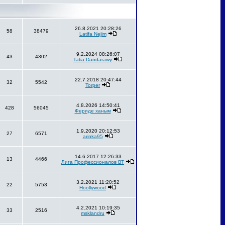
26.8.2021 20:28:26
58
38479
Latifa Nejim
9.2.2024 08:26:07
43
4302
Tatia Dandarawy
22.7.2018 20:47:44
32
5542
Torper
4.8.2026 14:50:41
428
56045
Фериде ханым
1.9.2020 20:12:53
27
6571
arinka95
14.6.2017 12:26:33
13
4466
Лига Профессионалов ВТ
3.2.2021 11:20:52
22
5753
Hoollywood
4.2.2021 10:19:35
33
2516
msklandru