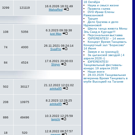
18 Октября
Наука и смысл жизни
16.6.2026 18:31:49
3299
121119
Правила съема
MalvaRed
DVD Ираки Елены
Рамазановой
Турция
Дело Грачева и дело
Нуржановой
Школа танца живота Моны
6.3.2023 09:39:38
108
5356
Эль Саид в Хургаде!!!
just Max
Персональная выставка
!DIFERENTES! – 14 июня
Концерт Время Танцевать
Концертный зал "Борисово"
26.11.2021 08:24:14
74
4000
14 Июня
SvaiPro
Замуж и за границу))
За цыганской звездой ( 4
апреля 2026 г)
17.6.2021 20:00:03
iDIFERENTES!
84
4524
Shiryn
Танцевальный фестиваль-
конкурс 19 апреля 2026
Наши книги
28.03.2026 Танцевальная
вечеринка Время Танцевать в
клубе Высоцкий на Таганке
21.12.2022 12:01:02
502
30117
arinka95
8.2.2023 12:28:25
208
10975
arinka95
10.3.2022 12:25:59
886
49496
lapichi
12.8.2022 08:57:57
18
520
meewn