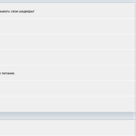
зывать свои шедевры!
е питание.