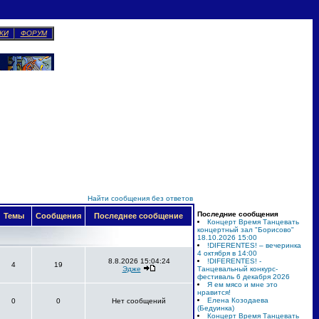
КИ
ФОРУМ
Найти сообщения без ответов
Последние сообщения
Темы
Сообщения
Последнее сообщение
Концерт Время Танцевать
концертный зал "Борисово"
18.10.2026 15:00
!DIFERENTES! – вечеринка
4 октября в 14:00
8.8.2026 15:04:24
!DIFERENTES! -
4
19
Эдже
Танцевальный конкурс-
фестиваль 6 декабря 2026
Я ем мясо и мне это
нравится!
Елена Козодаева
0
0
Нет сообщений
(Бедуинка)
Концерт Время Танцевать