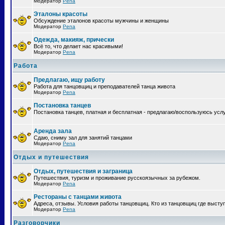
Модератор
Pena
Эталоны красоты
Обсуждение эталонов красоты мужчины и женщины
Модератор
Pena
Одежда, макияж, прически
Всё то, что делает нас красивыми!
Модератор
Pena
Работа
Предлагаю, ищу работу
Работа для танцовщиц и преподавателей танца живота
Модератор
Pena
Постановка танцев
Постановка танцев, платная и бесплатная - предлагаю/воспользуюсь усл
Аренда зала
Сдаю, сниму зал для занятий танцами
Модератор
Pena
Отдых и путешествия
Отдых, путешествия и заграница
Путешествия, туризм и проживание русскоязычных за рубежом.
Модератор
Pena
Рестораны с танцами живота
Адреса, отзывы. Условия работы танцовщиц. Кто из танцовщиц где высту
Модератор
Pena
Разговорчики