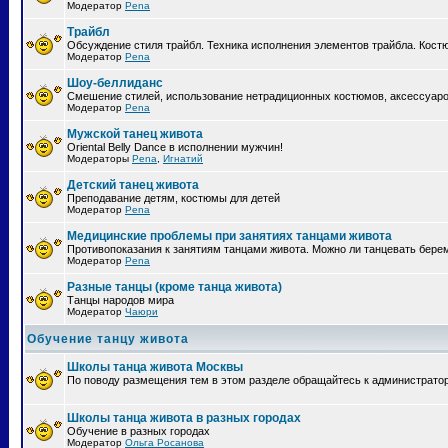
Модератор
Pena
Трайбл
Обсуждение стиля трайбл. Техника исполнения элементов трайбла. Кост
Модератор
Pena
Шоу-беллиданс
Смешение стилей, использование нетрадиционных костюмов, аксессуаров
Модератор
Pena
Мужской танец живота
Oriental Belly Dance в исполнении мужчин!
Модераторы
Pena
,
Игнатий
Детский танец живота
Преподавание детям, костюмы для детей
Модератор
Pena
Медицинские проблемы при занятиях танцами живота
Противопоказания к занятиям танцами живота. Можно ли танцевать бе
Модератор
Pena
Разные танцы (кроме танца живота)
Танцы народов мира
Модератор
Чаюри
Обучение танцу живота
Школы танца живота Москвы
По поводу размещения тем в этом разделе обращайтесь к администрато
Школы танца живота в разных городах
Обучение в разных городах
Модератор
Ольга Росанова