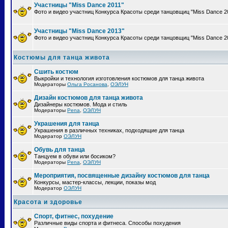
Участницы "Miss Dance 2011"
Фото и видео участниц Конкурса Красоты среди танцовщиц "Miss Dance 2
Участницы "Miss Dance 2013"
Фото и видео участниц Конкурса Красоты среди танцовщиц "Miss Dance 2
Костюмы для танца живота
Сшить костюм
Выкройки и технология изготовления костюмов для танца живота
Модераторы
Ольга Росанова
,
ОЭЛУН
Дизайн костюмов для танца живота
Дизайнеры костюмов. Мода и стиль
Модераторы
Pena
,
ОЭЛУН
Украшения для танца
Украшения в различных техниках, подходящие для танца
Модератор
ОЭЛУН
Обувь для танца
Танцуем в обуви или босиком?
Модераторы
Pena
,
ОЭЛУН
Мероприятия, посвященные дизайну костюмов для танца
Конкурсы, мастер-классы, лекции, показы мод
Модератор
ОЭЛУН
Красота и здоровье
Спорт, фитнес, похудение
Различные виды спорта и фитнеса. Способы похудения