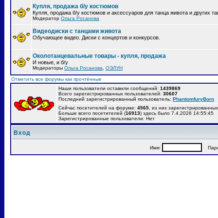
Купля, продажа б/у костюмов
Купля, продажа б/у костюмов и аксессуаров для танца живота и других т
Модератор
Ольга Росанова
Видеодиски с танцами живота
Обучающее видео. Диски с концертов и конкурсов.
Околотанцевальные товары - купля, продажа
И новые, и б/у
Модераторы
Ольга Росанова
,
ОЭЛУН
Отметить все форумы как прочтённые
Наши пользователи оставили сообщений:
1439869
Всего зарегистрированных пользователей:
30607
Последний зарегистрированный пользователь:
PhantomfuryBorn
Сейчас посетителей на форуме:
4565
, из них зарегистрированных:
Больше всего посетителей (
16913
) здесь было 7.4.2026 14:55:45
Зарегистрированные пользователи: Нет
Вход
Имя:
Паро