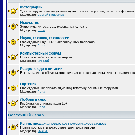
Фотографии
Здесь форумчанки могут помещать свои фотографии, а фотографы пока
Модератор
Сергей Прибылов
Искусство
Живопись, литература, музыка, кино, театр
Модератор
Pena
Наука, техника, технологии
Обсуждение научных и околонаучных вопросов
Модератор
Pena
Компьютерный форум
Помощь в работе с компьютером
Модератор
Игнатий
Раздел о еде и питании
В этом разделе обсуждается вкусная и полезная пища, диеты, правильно
Офтопик
Обсуждения, не попадающие под тематику основных форумов
Модератор
Pena
Любовь и секс
Клубника со сливками для 18+
Модератор
Pena
Восточный базар
Купля, продажа новых костюмов и аксессуаров
Новые костюмы и аксессуары для танца живота
Модератор
ОЭЛУН