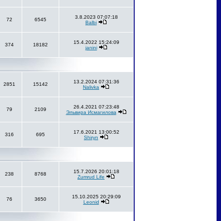
3.8.2023 07:07:18
72
6545
Balbi
15.4.2022 15:24:09
374
18182
janini
13.2.2024 07:31:36
2851
15142
Nalivka
26.4.2021 07:23:48
79
2109
Эльвира Исмагилова
17.6.2021 13:00:52
316
695
Shiryn
15.7.2026 20:01:18
238
8768
Zumrud Life
15.10.2025 20:29:09
76
3650
Leonid