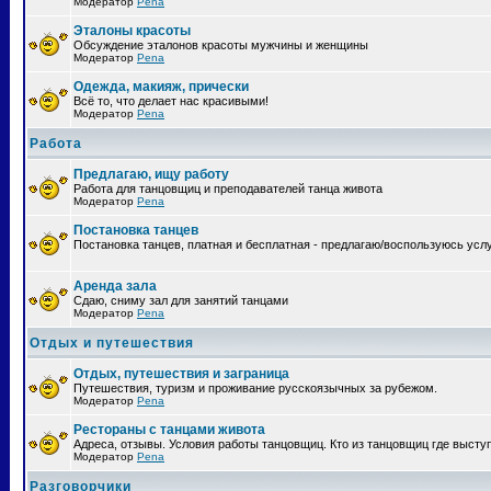
Модератор
Pena
Эталоны красоты
Обсуждение эталонов красоты мужчины и женщины
Модератор
Pena
Одежда, макияж, прически
Всё то, что делает нас красивыми!
Модератор
Pena
Работа
Предлагаю, ищу работу
Работа для танцовщиц и преподавателей танца живота
Модератор
Pena
Постановка танцев
Постановка танцев, платная и бесплатная - предлагаю/воспользуюсь усл
Аренда зала
Сдаю, сниму зал для занятий танцами
Модератор
Pena
Отдых и путешествия
Отдых, путешествия и заграница
Путешествия, туризм и проживание русскоязычных за рубежом.
Модератор
Pena
Рестораны с танцами живота
Адреса, отзывы. Условия работы танцовщиц. Кто из танцовщиц где высту
Модератор
Pena
Разговорчики