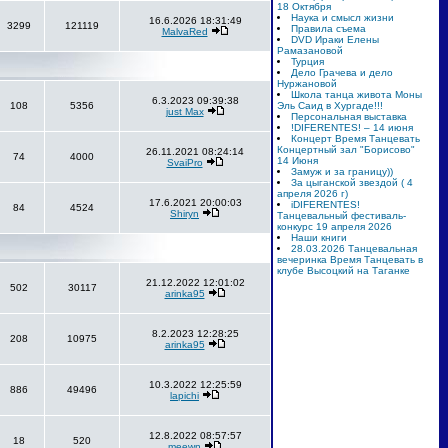
18 Октября
Наука и смысл жизни
16.6.2026 18:31:49
3299
121119
Правила съема
MalvaRed
DVD Ираки Елены
Рамазановой
Турция
Дело Грачева и дело
Нуржановой
Школа танца живота Моны
6.3.2023 09:39:38
108
5356
Эль Саид в Хургаде!!!
just Max
Персональная выставка
!DIFERENTES! – 14 июня
Концерт Время Танцевать
Концертный зал "Борисово"
26.11.2021 08:24:14
74
4000
14 Июня
SvaiPro
Замуж и за границу))
За цыганской звездой ( 4
апреля 2026 г)
17.6.2021 20:00:03
iDIFERENTES!
84
4524
Shiryn
Танцевальный фестиваль-
конкурс 19 апреля 2026
Наши книги
28.03.2026 Танцевальная
вечеринка Время Танцевать в
клубе Высоцкий на Таганке
21.12.2022 12:01:02
502
30117
arinka95
8.2.2023 12:28:25
208
10975
arinka95
10.3.2022 12:25:59
886
49496
lapichi
12.8.2022 08:57:57
18
520
meewn