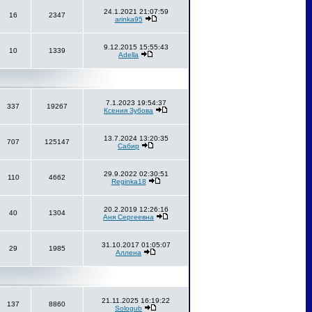
24.1.2021 21:07:59
16
2347
arinka95
9.12.2015 15:55:43
10
1339
Adella
7.1.2023 19:54:37
337
19267
Ксения Зубова
13.7.2024 13:20:35
707
125147
Сабир
29.9.2022 02:30:51
110
4662
Reginka18
20.2.2019 12:26:16
40
1304
Аня Сергеевна
31.10.2017 01:05:07
29
1985
Аллена
21.11.2025 16:19:22
137
8860
Sologub