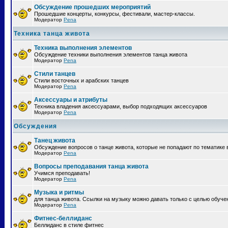
Обсуждение прошедших мероприятий
Прошедшие концерты, конкурсы, фестивали, мастер-классы.
Модератор
Pena
Техника танца живота
Техника выполнения элементов
Обсуждение техники выполнения элементов танца живота
Модератор
Pena
Стили танцев
Стили восточных и арабских танцев
Модератор
Pena
Аксессуары и атрибуты
Техника владения аксессуарами, выбор подходящих аксессуаров
Модератор
Pena
Обсуждения
Танец живота
Обсуждение вопросов о танце живота, которые не попадают по тематике 
Модератор
Pena
Вопросы преподавания танца живота
Учимся преподавать!
Модератор
Pena
Музыка и ритмы
для танца живота. Ссылки на музыку можно давать только с целью обуче
Модератор
Pena
Фитнес-беллиданс
Беллиданс в стиле фитнес