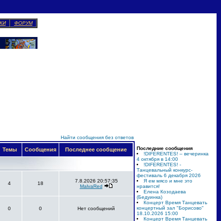
КИ
ФОРУМ
Найти сообщения без ответов
Последние сообщения
Темы
Сообщения
Последнее сообщение
!DIFERENTES! – вечеринка
4 октября в 14:00
!DIFERENTES! -
Танцевальный конкурс-
фестиваль 6 декабря 2026
7.8.2026 20:57:35
Я ем мясо и мне это
4
18
MalvaRed
нравится!
Елена Козодаева
(Бедуинка)
Концерт Время Танцевать
концертный зал "Борисово"
0
0
Нет сообщений
18.10.2026 15:00
Концерт Время Танцевать