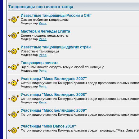
Танцовщицы восточного танца
Известные танцовщицы России и СНГ
Самые любимые танцовщицы!
Модератор
Pena
Мастера и легенды Египта
Египет - родина танца живота
Модератор
Pena
Известные танцовщицы других стран
Известные танцовщицы
Модератор
Pena
Танцовщицы живота
Здесь вы можете создать тему о любой танцовщице
Модератор
Pena
Участницы "Мисс Беллиданс 2007"
Фото и видео участниц Конкурса Красоты среди профессиональных испол
Модератор
Pena
Участницы "Мисс Беллиданс 2008"
Фото и видео участниц Конкурса Красоты среди профессиональных испол
Модератор
Pena
Участницы "Мисс Беллиданс 2009"
Фото и видео участниц Конкурса Красоты среди профессиональных испол
Участницы "Miss Dance 2010"
Фото и видео участниц Конкурса Красоты среди танцовщиц "Miss Dance 2