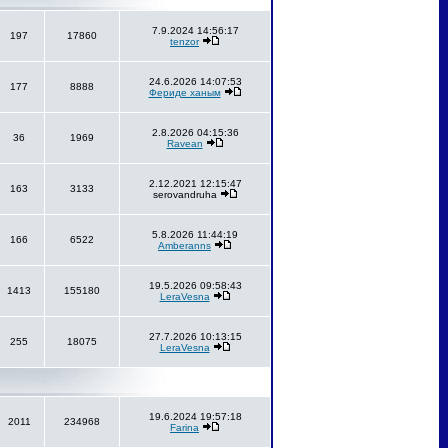
7.9.2024 14:56:17
197
17860
tenzor
24.6.2026 14:07:53
177
8888
Фериде ханым
2.8.2026 04:15:36
36
1969
Ravean
2.12.2021 12:15:47
163
3133
serovandruha
5.8.2026 11:44:19
166
6522
Amberanns
19.5.2026 09:58:43
1413
155180
LeraVesna
27.7.2026 10:13:15
255
18075
LeraVesna
19.6.2024 19:57:18
2011
234968
Farina