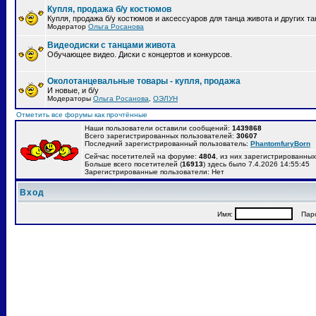
Купля, продажа б/у костюмов
Купля, продажа б/у костюмов и аксессуаров для танца живота и других т
Модератор
Ольга Росанова
Видеодиски с танцами живота
Обучающее видео. Диски с концертов и конкурсов.
Околотанцевальные товары - купля, продажа
И новые, и б/у
Модераторы
Ольга Росанова
,
ОЭЛУН
Отметить все форумы как прочтённые
Наши пользователи оставили сообщений:
1439868
Всего зарегистрированных пользователей:
30607
Последний зарегистрированный пользователь:
PhantomfuryBorn
Сейчас посетителей на форуме:
4804
, из них зарегистрированных:
Больше всего посетителей (
16913
) здесь было 7.4.2026 14:55:45
Зарегистрированные пользователи: Нет
Вход
Имя:
Паро