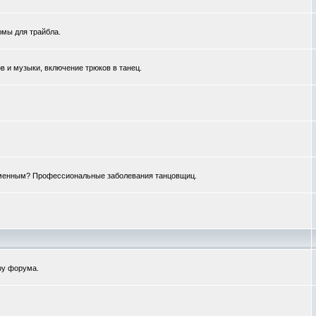
юмы для трайбла.
 и музыки, включение трюков в танец.
ременным? Профессиональные заболевания танцовщиц.
ру форума.