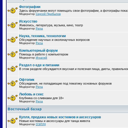
Фотографии
Здесь форумчанки могут помещать свои фотографии, а фотографы пока
Модератор
Сергей Прибылов
Искусство
Живопись, литература, музыка, кино, театр
Модератор
Pena
Наука, техника, технологии
Обсуждение научных и околонаучных вопросов
Модератор
Pena
Компьютерный форум
Помощь в работе с компьютером
Модератор
Игнатий
Раздел о еде и питании
В этом разделе обсуждается вкусная и полезная пища, диеты, правильно
Офтопик
Обсуждения, не попадающие под тематику основных форумов
Модератор
Pena
Любовь и секс
Клубника со сливками для 18+
Модератор
Pena
Восточный базар
Купля, продажа новых костюмов и аксессуаров
Новые костюмы и аксессуары для танца живота
Модератор
ОЭЛУН