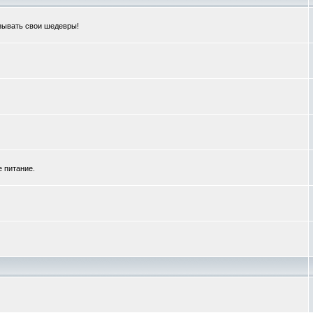
зывать свои шедевры!
е питание.