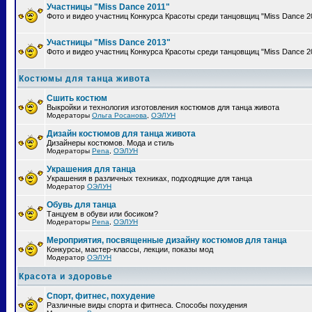
Участницы "Miss Dance 2011"
Фото и видео участниц Конкурса Красоты среди танцовщиц "Miss Dance 2
Участницы "Miss Dance 2013"
Фото и видео участниц Конкурса Красоты среди танцовщиц "Miss Dance 2
Костюмы для танца живота
Сшить костюм
Выкройки и технология изготовления костюмов для танца живота
Модераторы
Ольга Росанова
,
ОЭЛУН
Дизайн костюмов для танца живота
Дизайнеры костюмов. Мода и стиль
Модераторы
Pena
,
ОЭЛУН
Украшения для танца
Украшения в различных техниках, подходящие для танца
Модератор
ОЭЛУН
Обувь для танца
Танцуем в обуви или босиком?
Модераторы
Pena
,
ОЭЛУН
Мероприятия, посвященные дизайну костюмов для танца
Конкурсы, мастер-классы, лекции, показы мод
Модератор
ОЭЛУН
Красота и здоровье
Спорт, фитнес, похудение
Различные виды спорта и фитнеса. Способы похудения