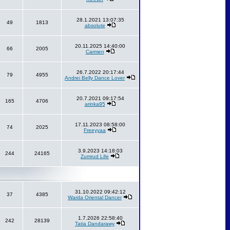
28.1.2021 13:07:35
49
1813
absolute
20.11.2025 14:40:00
66
2005
Carmen
26.7.2022 20:17:44
79
4955
Andrei Belly Dance Lover
20.7.2021 09:17:54
165
4706
arinka95
17.11.2023 08:58:00
74
2025
Freeyyaa
3.9.2023 14:18:03
244
24165
Zumrud Life
31.10.2022 09:42:12
37
4385
Warda Oriental Dancer
1.7.2026 22:58:40
242
28139
Tatia Dandarawy