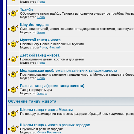
Модератор
Pena
Трайбл
Обсуждение стиля трайбл. Техника исполнения элементов трайбла. Кост
Модератор
Pena
Шоу-беллиданс
Смешение стилей, использование нетрадиционных костюмов, аксессуаров
Модератор
Pena
Мужской танец живота
Oriental Belly Dance в исполнении мужчин!
Модераторы
Pena
,
Игнатий
Детский танец живота
Преподавание детям, костюмы для детей
Модератор
Pena
Медицинские проблемы при занятиях танцами живота
Противопоказания к занятиям танцами живота. Можно ли танцевать бе
Модератор
Pena
Разные танцы (кроме танца живота)
Танцы народов мира
Модератор
Чаюри
Обучение танцу живота
Школы танца живота Москвы
По поводу размещения тем в этом разделе обращайтесь к администрато
Школы танца живота в разных городах
Обучение в разных городах
Модератор
Ольга Росанова