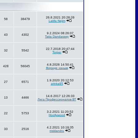
26.8.2021 20:28:26
58
38479
Latifa Nejim
9.2.2024 08:26:07
43
4302
Tatia Dandarawy
22.7.2018 20:47:44
32
5542
Torper
4.8.2026 14:50:41
428
56045
Фериде ханым
1.9.2020 20:12:53
27
6571
arinka95
14.6.2017 12:26:33
13
4466
Лига Профессионалов ВТ
3.2.2021 11:20:52
22
5753
Hoollywood
4.2.2021 10:19:35
33
2516
msklandru