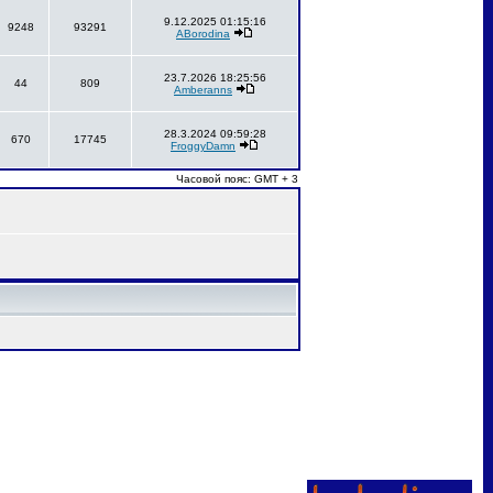
9.12.2025 01:15:16
9248
93291
ABorodina
23.7.2026 18:25:56
44
809
Amberanns
28.3.2024 09:59:28
670
17745
FroggyDamn
Часовой пояс: GMT + 3