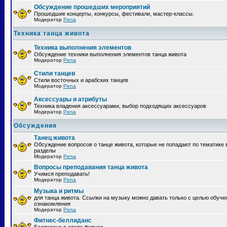
Обсуждение прошедших мероприятий
Прошедшие концерты, конкурсы, фестивали, мастер-классы.
Модератор
Pena
Техника танца живота
Техника выполнения элементов
Обсуждение техники выполнения элементов танца живота
Модератор
Pena
Стили танцев
Стили восточных и арабских танцев
Модератор
Pena
Аксессуары и атрибуты
Техника владения аксессуарами, выбор подходящих аксессуаров
Модератор
Pena
Обсуждения
Танец живота
Обсуждение вопросов о танце живота, которые не попадают по тематике 
разделы
Модератор
Pena
Вопросы преподавания танца живота
Учимся преподавать!
Модератор
Pena
Музыка и ритмы
для танца живота. Ссылки на музыку можно давать только с целью обуче
ознакомления
Модератор
Pena
Фитнес-беллиданс