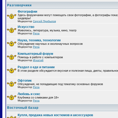
Разговорчики
Фотографии
Здесь форумчанки могут помещать свои фотографии, а фотографы пока
шедевры!
Модератор
Сергей Прибылов
Искусство
Живопись, литература, музыка, кино, театр
Модератор
Pena
Наука, техника, технологии
Обсуждение научных и околонаучных вопросов
Модератор
Pena
Компьютерный форум
Помощь в работе с компьютером
Модератор
Игнатий
Раздел о еде и питании
В этом разделе обсуждается вкусная и полезная пища, диеты, правильно
Офтопик
Обсуждения, не попадающие под тематику основных форумов
Модератор
Pena
Любовь и секс
Клубника со сливками для 18+
Модератор
Pena
Восточный базар
Купля, продажа новых костюмов и аксессуаров