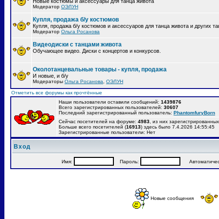
Новые костюмы и аксессуары для танца живота
Модератор
ОЭЛУН
Купля, продажа б/у костюмов
Купля, продажа б/у костюмов и аксессуаров для танца живота и других т
Модератор
Ольга Росанова
Видеодиски с танцами живота
Обучающее видео. Диски с концертов и конкурсов.
Околотанцевальные товары - купля, продажа
И новые, и б/у
Модераторы
Ольга Росанова
,
ОЭЛУН
Отметить все форумы как прочтённые
Наши пользователи оставили сообщений:
1439876
Всего зарегистрированных пользователей:
30607
Последний зарегистрированный пользователь:
PhantomfuryBorn
Сейчас посетителей на форуме:
4983
, из них зарегистрированных:
Больше всего посетителей (
16913
) здесь было 7.4.2026 14:55:45
Зарегистрированные пользователи: Нет
Вход
Имя:
Пароль:
Автоматически
Новые сообщения