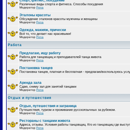
Спорт, фитнес, похудение
Различные виды спорта и фитнеса. Способы похудения
Модератор
Pena
Эталоны красоты
Обсуждение эталонов красоты мужчины и женщины
Модератор
Pena
Одежда, макияж, прически
Всё то, что делает нас красивыми!
Модератор
Pena
Работа
Предлагаю, ищу работу
Работа для танцовщиц и преподавателей танца живота
Модератор
Pena
Постановка танцев
Постановка танцев, платная и бесплатная - предлагаю/воспользуюсь усл
Аренда зала
Сдаю, сниму зал для занятий танцами
Модератор
Pena
Отдых и путешествия
Отдых, путешествия и заграница
Путешествия, туризм и проживание русскоязычных за рубежом.
Модератор
Pena
Рестораны с танцами живота
Адреса, отзывы. Условия работы танцовщиц. Кто из танцовщиц где высту
Модератор
Pena