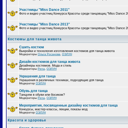
Участницы "Miss Dance 2011"
Фото и видео участниц Конкурса Красоты среди танцовщиц "Miss Dance 2
Участницы "Miss Dance 2013"
Фото и видео участниц Конкурса Красоты среди танцовщиц "Miss Dance 2
Костюмы для танца живота
Сшить костюм
Выкройки и технология изготовления костюмов для танца живота
Модераторы
Ольга Росанова
,
ОЭЛУН
Дизайн костюмов для танца живота
Дизайнеры костюмов. Мода и стиль
Модераторы
Pena
,
ОЭЛУН
Украшения для танца
Украшения в различных техниках, подходящие для танца
Модератор
ОЭЛУН
Обувь для танца
Танцуем в обуви или босиком?
Модераторы
Pena
,
ОЭЛУН
Мероприятия, посвященные дизайну костюмов для танца
Конкурсы, мастер-классы, лекции, показы мод
Модератор
ОЭЛУН
Красота и здоровье