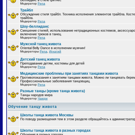
Беллиданс в стиле фитнес
Модератор
Pena
Трайбл
Обсуждение стиля трайбл. Техника исполнения элементов трайбла. Кост
трайбла.
Модератор
Pena
Шоу-беллиданс
Смешение стилей, использование нетрадиционных костюмов, аксессуаро
включение трюков в танец.
Модератор
Pena
Мужской танец живота
Oriental Belly Dance в исполнении мужчин!
Модераторы
Pena
,
Игнатий
Детский танец живота
Преподавание детям, костюмы для детей
Модератор
Pena
Медицинские проблемы при занятиях танцами живота
Противопоказания к занятиям танцами живота. Можно ли танцевать бер
Профессиональные заболевания танцовщиц.
Модератор
Pena
Разные танцы (кроме танца живота)
Танцы народов мира
Модератор
Чаюри
Обучение танцу живота
Школы танца живота Москвы
По поводу размещения тем в этом разделе обращайтесь к администрато
Школы танца живота в разных городах
Обучение в разных городах