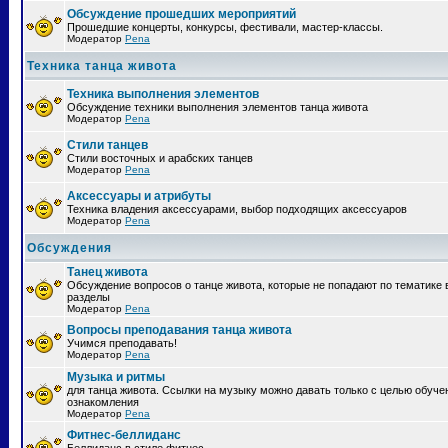
Обсуждение прошедших мероприятий
Прошедшие концерты, конкурсы, фестивали, мастер-классы.
Модератор
Pena
Техника танца живота
Техника выполнения элементов
Обсуждение техники выполнения элементов танца живота
Модератор
Pena
Стили танцев
Стили восточных и арабских танцев
Модератор
Pena
Аксессуары и атрибуты
Техника владения аксессуарами, выбор подходящих аксессуаров
Модератор
Pena
Обсуждения
Танец живота
Обсуждение вопросов о танце живота, которые не попадают по тематике 
разделы
Модератор
Pena
Вопросы преподавания танца живота
Учимся преподавать!
Модератор
Pena
Музыка и ритмы
для танца живота. Ссылки на музыку можно давать только с целью обуче
ознакомления
Модератор
Pena
Фитнес-беллиданс