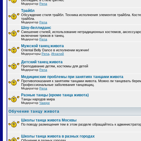
Беллиданс в стиле фитнес
Модератор
Pena
Трайбл
Обсуждение стиля трайбл. Техника исполнения элементов трайбла. Кост
трайбла.
Модератор
Pena
Шоу-беллиданс
Смешение стилей, использование нетрадиционных костюмов, аксессуаро
включение трюков в танец.
Модератор
Pena
Мужской танец живота
Oriental Belly Dance в исполнении мужчин!
Модераторы
Pena
,
Игнатий
Детский танец живота
Преподавание детям, костюмы для детей
Модератор
Pena
Медицинские проблемы при занятиях танцами живота
Противопоказания к занятиям танцами живота. Можно ли танцевать бер
Профессиональные заболевания танцовщиц.
Модератор
Pena
Разные танцы (кроме танца живота)
Танцы народов мира
Модератор
Чаюри
Обучение танцу живота
Школы танца живота Москвы
По поводу размещения тем в этом разделе обращайтесь к администрато
Школы танца живота в разных городах
Обучение в разных городах