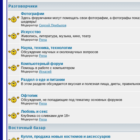
Разговорчики
Фотографии
Здесь форумчанки могут помещать свои фотографии, а фотографы пока
шедевры!
Модератор
Сергей Прибылов
Искусство
Живопись, литература, музыка, кино, театр
Модератор
Pena
Наука, техника, технологии
Обсуждение научных и околонаучных вопросов
Модератор
Pena
Компьютерный форум
Помощь в работе с компьютером
Модератор
Игнатий
Раздел о еде и питании
В этом разделе обсуждается вкусная и полезная пища, диеты, правильно
Офтопик
Обсуждения, не попадающие под тематику основных форумов
Модератор
Pena
Любовь и секс
Клубника со сливками для 18+
Модератор
Pena
Восточный базар
Купля, продажа новых костюмов и аксессуаров