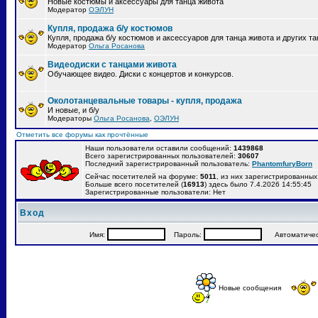
Новые костюмы и аксессуары для танца живота
Модератор
ОЭЛУН
Купля, продажа б/у костюмов
Купля, продажа б/у костюмов и аксессуаров для танца живота и других т
Модератор
Ольга Росанова
Видеодиски с танцами живота
Обучающее видео. Диски с концертов и конкурсов.
Околотанцевальные товары - купля, продажа
И новые, и б/у
Модераторы
Ольга Росанова
,
ОЭЛУН
Отметить все форумы как прочтённые
Наши пользователи оставили сообщений:
1439868
Всего зарегистрированных пользователей:
30607
Последний зарегистрированный пользователь:
PhantomfuryBorn
Сейчас посетителей на форуме:
5011
, из них зарегистрированных:
Больше всего посетителей (
16913
) здесь было 7.4.2026 14:55:45
Зарегистрированные пользователи: Нет
Вход
Имя:
Пароль:
Автоматически
Новые сообщения