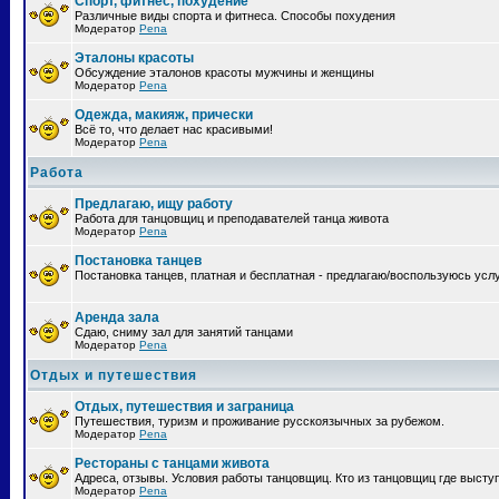
Спорт, фитнес, похудение
Различные виды спорта и фитнеса. Способы похудения
Модератор
Pena
Эталоны красоты
Обсуждение эталонов красоты мужчины и женщины
Модератор
Pena
Одежда, макияж, прически
Всё то, что делает нас красивыми!
Модератор
Pena
Работа
Предлагаю, ищу работу
Работа для танцовщиц и преподавателей танца живота
Модератор
Pena
Постановка танцев
Постановка танцев, платная и бесплатная - предлагаю/воспользуюсь усл
Аренда зала
Сдаю, сниму зал для занятий танцами
Модератор
Pena
Отдых и путешествия
Отдых, путешествия и заграница
Путешествия, туризм и проживание русскоязычных за рубежом.
Модератор
Pena
Рестораны с танцами живота
Адреса, отзывы. Условия работы танцовщиц. Кто из танцовщиц где высту
Модератор
Pena