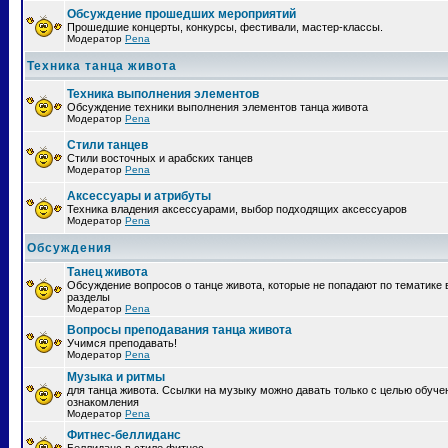
Обсуждение прошедших мероприятий
Прошедшие концерты, конкурсы, фестивали, мастер-классы.
Модератор
Pena
Техника танца живота
Техника выполнения элементов
Обсуждение техники выполнения элементов танца живота
Модератор
Pena
Стили танцев
Стили восточных и арабских танцев
Модератор
Pena
Аксессуары и атрибуты
Техника владения аксессуарами, выбор подходящих аксессуаров
Модератор
Pena
Обсуждения
Танец живота
Обсуждение вопросов о танце живота, которые не попадают по тематике 
разделы
Модератор
Pena
Вопросы преподавания танца живота
Учимся преподавать!
Модератор
Pena
Музыка и ритмы
для танца живота. Ссылки на музыку можно давать только с целью обуче
ознакомления
Модератор
Pena
Фитнес-беллиданс