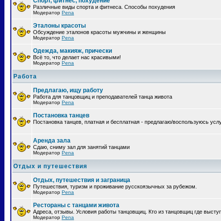
Спорт, фитнес, похудение
Различные виды спорта и фитнеса. Способы похудения
Модератор
Pena
Эталоны красоты
Обсуждение эталонов красоты мужчины и женщины
Модератор
Pena
Одежда, макияж, прически
Всё то, что делает нас красивыми!
Модератор
Pena
Работа
Предлагаю, ищу работу
Работа для танцовщиц и преподавателей танца живота
Модератор
Pena
Постановка танцев
Постановка танцев, платная и бесплатная - предлагаю/воспользуюсь усл
Аренда зала
Сдаю, сниму зал для занятий танцами
Модератор
Pena
Отдых и путешествия
Отдых, путешествия и заграница
Путешествия, туризм и проживание русскоязычных за рубежом.
Модератор
Pena
Рестораны с танцами живота
Адреса, отзывы. Условия работы танцовщиц. Кто из танцовщиц где высту
Модератор
Pena