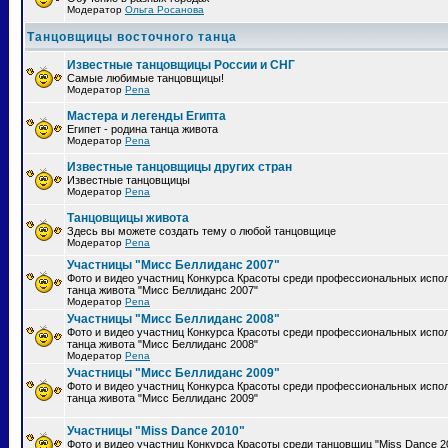
Модератор
Ольга Росанова
Танцовщицы восточного танца
Известные танцовщицы России и СНГ
Самые любимые танцовщицы!
Модератор
Pena
Мастера и легенды Египта
Египет - родина танца живота
Модератор
Pena
Известные танцовщицы других стран
Известные танцовщицы
Модератор
Pena
Танцовщицы живота
Здесь вы можете создать тему о любой танцовщице
Модератор
Pena
Участницы "Мисс Беллиданс 2007"
Фото и видео участниц Конкурса Красоты среди профессиональных испо
танца живота "Мисс Беллиданс 2007"
Модератор
Pena
Участницы "Мисс Беллиданс 2008"
Фото и видео участниц Конкурса Красоты среди профессиональных испо
танца живота "Мисс Беллиданс 2008"
Модератор
Pena
Участницы "Мисс Беллиданс 2009"
Фото и видео участниц Конкурса Красоты среди профессиональных испо
танца живота "Мисс Беллиданс 2009"
Участницы "Miss Dance 2010"
Фото и видео участниц Конкурса Красоты среди танцовщиц "Miss Dance 2