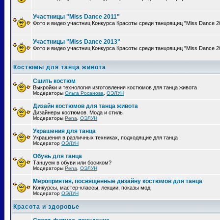
Участницы "Miss Dance 2011"
Фото и видео участниц Конкурса Красоты среди танцовщиц "Miss Dance 2
Участницы "Miss Dance 2013"
Фото и видео участниц Конкурса Красоты среди танцовщиц "Miss Dance 2
Костюмы для танца живота
Сшить костюм
Выкройки и технология изготовления костюмов для танца живота
Модераторы
Ольга Росанова
,
ОЭЛУН
Дизайн костюмов для танца живота
Дизайнеры костюмов. Мода и стиль
Модераторы
Pena
,
ОЭЛУН
Украшения для танца
Украшения в различных техниках, подходящие для танца
Модератор
ОЭЛУН
Обувь для танца
Танцуем в обуви или босиком?
Модераторы
Pena
,
ОЭЛУН
Мероприятия, посвященные дизайну костюмов для танца
Конкурсы, мастер-классы, лекции, показы мод
Модератор
ОЭЛУН
Красота и здоровье