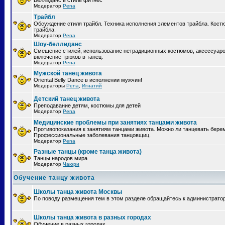
Беллиданс в стиле фитнес
Модератор
Pena
Трайбл
Обсуждение стиля трайбл. Техника исполнения элементов трайбла. Кост
трайбла.
Модератор
Pena
Шоу-беллиданс
Смешение стилей, использование нетрадиционных костюмов, аксессуаро
включение трюков в танец.
Модератор
Pena
Мужской танец живота
Oriental Belly Dance в исполнении мужчин!
Модераторы
Pena
,
Игнатий
Детский танец живота
Преподавание детям, костюмы для детей
Модератор
Pena
Медицинские проблемы при занятиях танцами живота
Противопоказания к занятиям танцами живота. Можно ли танцевать бер
Профессиональные заболевания танцовщиц.
Модератор
Pena
Разные танцы (кроме танца живота)
Танцы народов мира
Модератор
Чаюри
Обучение танцу живота
Школы танца живота Москвы
По поводу размещения тем в этом разделе обращайтесь к администрато
Школы танца живота в разных городах
Обучение в разных городах