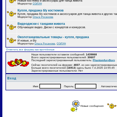
Новые костюмы и аксессуары для танца живота
Модератор
ОЭЛУН
Купля, продажа б/у костюмов
Купля, продажа б/у костюмов и аксессуаров для танца живота и других т
Модератор
Ольга Росанова
Видеодиски с танцами живота
Обучающее видео. Диски с концертов и конкурсов.
Околотанцевальные товары - купля, продажа
И новые, и б/у
Модераторы
Ольга Росанова
,
ОЭЛУН
Отметить все форумы как прочтённые
Наши пользователи оставили сообщений:
1439868
Всего зарегистрированных пользователей:
30607
Последний зарегистрированный пользователь:
PhantomfuryBorn
Сейчас посетителей на форуме:
4837
, из них зарегистрированных:
Больше всего посетителей (
16913
) здесь было 7.4.2026 14:55:45
Зарегистрированные пользователи: Нет
Вход
Имя:
Пароль:
Автоматически
Новые сообщения