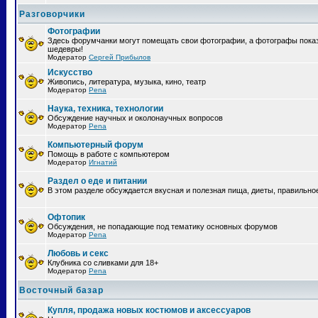
Разговорчики
Фотографии
Здесь форумчанки могут помещать свои фотографии, а фотографы пока
шедевры!
Модератор
Сергей Прибылов
Искусство
Живопись, литература, музыка, кино, театр
Модератор
Pena
Наука, техника, технологии
Обсуждение научных и околонаучных вопросов
Модератор
Pena
Компьютерный форум
Помощь в работе с компьютером
Модератор
Игнатий
Раздел о еде и питании
В этом разделе обсуждается вкусная и полезная пища, диеты, правильно
Офтопик
Обсуждения, не попадающие под тематику основных форумов
Модератор
Pena
Любовь и секс
Клубника со сливками для 18+
Модератор
Pena
Восточный базар
Купля, продажа новых костюмов и аксессуаров