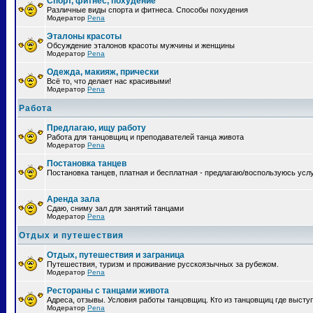
Спорт, фитнес, похудение
Различные виды спорта и фитнеса. Способы похудения
Модератор
Pena
Эталоны красоты
Обсуждение эталонов красоты мужчины и женщины
Модератор
Pena
Одежда, макияж, прически
Всё то, что делает нас красивыми!
Модератор
Pena
Работа
Предлагаю, ищу работу
Работа для танцовщиц и преподавателей танца живота
Модератор
Pena
Постановка танцев
Постановка танцев, платная и бесплатная - предлагаю/воспользуюсь усл
Аренда зала
Сдаю, сниму зал для занятий танцами
Модератор
Pena
Отдых и путешествия
Отдых, путешествия и заграница
Путешествия, туризм и проживание русскоязычных за рубежом.
Модератор
Pena
Рестораны с танцами живота
Адреса, отзывы. Условия работы танцовщиц. Кто из танцовщиц где высту
Модератор
Pena