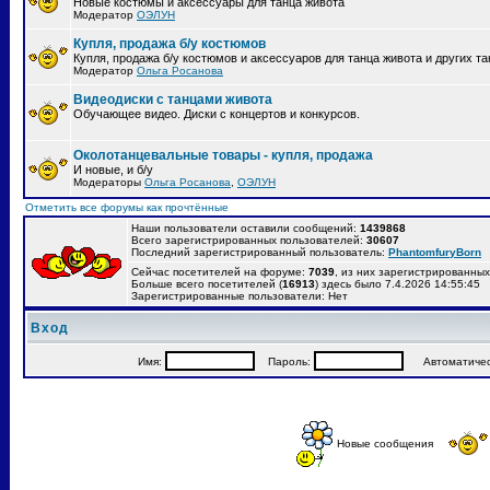
Новые костюмы и аксессуары для танца живота
Модератор
ОЭЛУН
Купля, продажа б/у костюмов
Купля, продажа б/у костюмов и аксессуаров для танца живота и других т
Модератор
Ольга Росанова
Видеодиски с танцами живота
Обучающее видео. Диски с концертов и конкурсов.
Околотанцевальные товары - купля, продажа
И новые, и б/у
Модераторы
Ольга Росанова
,
ОЭЛУН
Отметить все форумы как прочтённые
Наши пользователи оставили сообщений:
1439868
Всего зарегистрированных пользователей:
30607
Последний зарегистрированный пользователь:
PhantomfuryBorn
Сейчас посетителей на форуме:
7039
, из них зарегистрированных:
Больше всего посетителей (
16913
) здесь было 7.4.2026 14:55:45
Зарегистрированные пользователи: Нет
Вход
Имя:
Пароль:
Автоматически
Новые сообщения