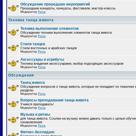
Обсуждение прошедших мероприятий
Прошедшие концерты, конкурсы, фестивали, мастер-классы.
Модератор
Pena
Техника танца живота
Техника выполнения элементов
Обсуждение техники выполнения элементов танца живота
Модератор
Pena
Стили танцев
Стили восточных и арабских танцев
Модератор
Pena
Аксессуары и атрибуты
Техника владения аксессуарами, выбор подходящих аксессуаров
Модератор
Pena
Обсуждения
Танец живота
Обсуждение вопросов о танце живота, которые не попадают по тематике 
разделы
Модератор
Pena
Вопросы преподавания танца живота
Учимся преподавать!
Модератор
Pena
Музыка и ритмы
для танца живота. Ссылки на музыку можно давать только с целью обуче
ознакомления
Модератор
Pena
Фитнес-беллиданс