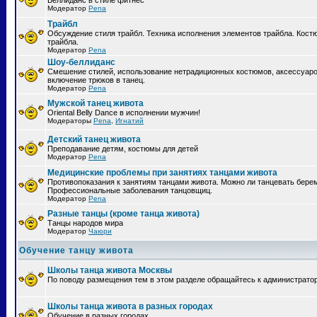
Беллиданс в стиле фитнес
Модератор
Pena
Трайбл
Обсуждение стиля трайбл. Техника исполнения элементов трайбла. Кост
трайбла.
Модератор
Pena
Шоу-беллиданс
Смешение стилей, использование нетрадиционных костюмов, аксессуаро
включение трюков в танец.
Модератор
Pena
Мужской танец живота
Oriental Belly Dance в исполнении мужчин!
Модераторы
Pena
,
Игнатий
Детский танец живота
Преподавание детям, костюмы для детей
Модератор
Pena
Медицинские проблемы при занятиях танцами живота
Противопоказания к занятиям танцами живота. Можно ли танцевать бер
Профессиональные заболевания танцовщиц.
Модератор
Pena
Разные танцы (кроме танца живота)
Танцы народов мира
Модератор
Чаюри
Обучение танцу живота
Школы танца живота Москвы
По поводу размещения тем в этом разделе обращайтесь к администрато
Школы танца живота в разных городах
Обучение в разных городах