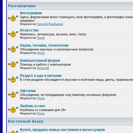
Разговорчики
Фотографии
Здесь форумчанки могут помещать свои фотографии, а фотографы пока
шедевры!
Модератор
Сергей Прибылов
Искусство
Живопись, литература, музыка, кино, театр
Модератор
Pena
Наука, техника, технологии
Обсуждение научных и околонаучных вопросов
Модератор
Pena
Компьютерный форум
Помощь в работе с компьютером
Модератор
Игнатий
Раздел о еде и питании
В этом разделе обсуждается вкусная и полезная пища, диеты, правильно
Офтопик
Обсуждения, не попадающие под тематику основных форумов
Модератор
Pena
Любовь и секс
Клубника со сливками для 18+
Модератор
Pena
Восточный базар
Купля, продажа новых костюмов и аксессуаров