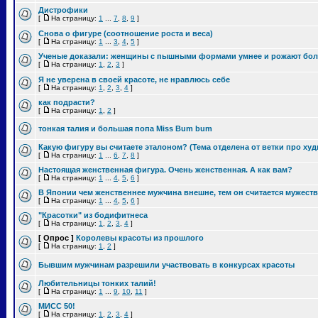
Дистрофики
[
На страницу:
1
...
7
,
8
,
9
]
Снова о фигуре (соотношение роста и веса)
[
На страницу:
1
...
3
,
4
,
5
]
Ученые доказали: женщины с пышными формами умнее и рожают бол
[
На страницу:
1
,
2
,
3
]
Я не уверена в своей красоте, не нравлюсь себе
[
На страницу:
1
,
2
,
3
,
4
]
как подрасти?
[
На страницу:
1
,
2
]
тонкая талия и большая попа Miss Bum bum
Какую фигуру вы считаете эталоном? (Тема отделена от ветки про ху
[
На страницу:
1
...
6
,
7
,
8
]
Настоящая женственная фигура. Очень женственная. А как вам?
[
На страницу:
1
...
4
,
5
,
6
]
В Японии чем женственнее мужчина внешне, тем он считается мужест
[
На страницу:
1
...
4
,
5
,
6
]
"Красотки" из бодифитнеса
[
На страницу:
1
,
2
,
3
,
4
]
[ Опрос ]
Королевы красоты из прошлого
[
На страницу:
1
,
2
]
Бывшим мужчинам разрешили участвовать в конкурсах красоты
Любительницы тонких талий!
[
На страницу:
1
...
9
,
10
,
11
]
МИСС 50!
[
На страницу:
1
,
2
,
3
,
4
]