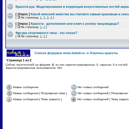
Красота рук. Моделирование и коррекция искусственных ногтей-акри
[ Опрос ]
Какой женский животик вы считаете самым красивым и се
[
На страницу:
1
,
2
,
3
,
4
]
[ Опрос ]
Красота - дополнение или ключ к успеху танцовщицы?
[
На страницу:
1
,
2
]
Фигура спортивного типа - это плохо?
[
На страницу:
1
,
2
]
Список форумов www.beledi.ru
->
Эталоны красоты
Страница
1
из
2
Сейчас посетителей на форуме:
6
, из них зарегистрированных: 0, скрытых: 0 и гостей
Зарегистрированные пользователи: Нет
Новые сообщения
Нет новых сообщений
Новые сообщения [ Популярная тема ]
Нет новых сообщений [ Популярная 
Новые сообщения [ Тема закрыта ]
Нет новых сообщений [ Тема закрыта