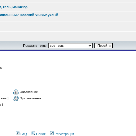
л, гель, маникюр
ксапильным? Плоский VS Выпуклый
Показать темы:
: 6
Объявление
тема ]
Прилепленная
 ]
FAQ
Поиск
Регистрация