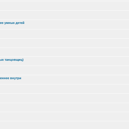
ее умных детей
дых танцовщиц)
веннее внутри