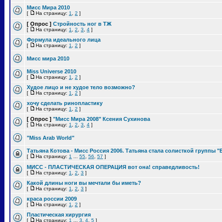
Мисс Мира 2010
[
На страницу:
1
,
2
]
[ Опрос ]
Стройность ног в ТЖ
[
На страницу:
1
,
2
,
3
,
4
]
Формула идеального лица
[
На страницу:
1
,
2
]
Мисс мира 2010
Miss Universe 2010
[
На страницу:
1
,
2
]
Худое лицо и не худое тело возможно?
[
На страницу:
1
,
2
]
хочу сделать ринопластику
[
На страницу:
1
,
2
]
[ Опрос ]
"Мисс Мира 2008" Ксения Сухинова
[
На страницу:
1
,
2
,
3
,
4
]
"Miss Arab World"
Татьяна Котова - Мисс Россия 2006. Татьяна стала солисткой группы "
[
На страницу:
1
...
55
,
56
,
57
]
МИСС - ПЛАСТИЧЕСКАЯ ОПЕРАЦИЯ вот она! справедливость!
[
На страницу:
1
,
2
,
3
]
Какой длины ноги вы мечтали бы иметь?
[
На страницу:
1
,
2
,
3
]
краса россии 2009
[
На страницу:
1
,
2
]
Пластическая хирургия
[
На страницу:
1
...
3
,
4
,
5
]