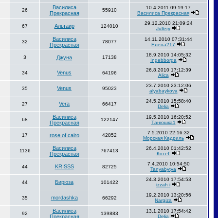
Василиса
10.4.2011 09:19:17
26
55910
Прекрасная
Василиса Прекрасная
29.12.2010 21:09:24
Альтаир
67
124010
Jullery
Василиса
14.11.2010 07:31:44
32
78077
Прекрасная
Елена217
18.9.2010 14:05:32
3
Джуна
17138
Ingebborga
26.8.2010 17:12:39
Venus
34
64196
Alica
23.7.2010 23:12:06
Venus
35
95023
alyabaykova
24.5.2010 15:58:40
Vera
27
66417
Delia
Василиса
19.5.2010 16:20:52
68
122147
Прекрасная
Танюшка1
7.5.2010 22:16:32
17
rose of cairo
42852
Морская Кадриль
Василиса
26.4.2010 01:42:52
1136
767413
Прекрасная
КотеГ
7.4.2010 10:54:50
KRISSS
44
82725
Tanyabytya
24.3.2010 17:54:53
Бирюза
44
101422
izzah i
19.2.2010 13:20:56
mordashka
35
66292
Nargiza
Василиса
13.1.2010 17:54:42
92
139883
Прекрасная
Delia