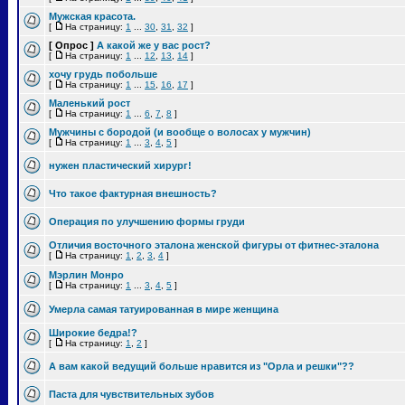
Мужская красота.
[
На страницу:
1
...
30
,
31
,
32
]
[ Опрос ]
А какой же у вас рост?
[
На страницу:
1
...
12
,
13
,
14
]
хочу грудь побольше
[
На страницу:
1
...
15
,
16
,
17
]
Маленький рост
[
На страницу:
1
...
6
,
7
,
8
]
Мужчины с бородой (и вообще о волосах у мужчин)
[
На страницу:
1
...
3
,
4
,
5
]
нужен пластический хирург!
Что такое фактурная внешность?
Операция по улучшению формы груди
Отличия восточного эталона женской фигуры от фитнес-эталона
[
На страницу:
1
,
2
,
3
,
4
]
Мэрлин Монро
[
На страницу:
1
...
3
,
4
,
5
]
Умерла самая татуированная в мире женщина
Широкие бедра!?
[
На страницу:
1
,
2
]
А вам какой ведущий больше нравится из "Орла и решки"??
Паста для чувствительных зубов