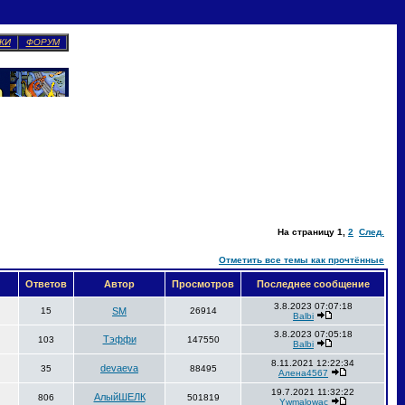
КИ
ФОРУМ
На страницу
1
,
2
След.
Отметить все темы как прочтённые
Ответов
Автор
Просмотров
Последнее сообщение
3.8.2023 07:07:18
15
SM
26914
Balbi
3.8.2023 07:05:18
Тэффи
103
147550
Balbi
8.11.2021 12:22:34
devaeva
35
88495
Алена4567
19.7.2021 11:32:22
АлыйШЕЛК
806
501819
Ywmalowac