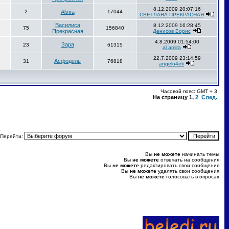
8.12.2009 20:07:16
2
Alvira
17044
СВЕТЛАНА ПРЕКРАСНАЯ
Василиса
8.12.2009 16:28:45
75
156840
Прекрасная
Денисов Борис
4.8.2009 01:54:00
Зара
23
61315
al amira
22.7.2009 23:14:59
Асфодель
31
76818
angelo4ek
Часовой пояс: GMT + 3
На страницу
1
,
2
След.
Перейти:
Вы
не можете
начинать темы
Вы
не можете
отвечать на сообщения
Вы
не можете
редактировать свои сообщения
Вы
не можете
удалять свои сообщения
Вы
не можете
голосовать в опросах