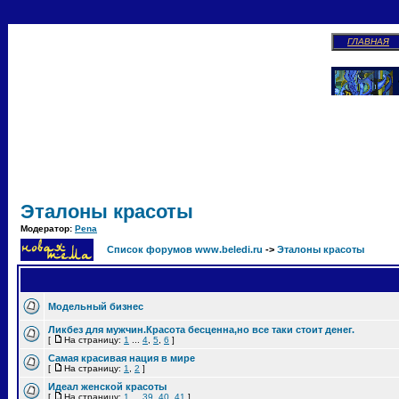
ГЛАВНАЯ
Эталоны красоты
Модератор:
Pena
Список форумов www.beledi.ru
->
Эталоны красоты
Модельный бизнес
Ликбез для мужчин.Красота бесценна,но все таки стоит денег.
[
На страницу:
1
...
4
,
5
,
6
]
Самая красивая нация в мире
[
На страницу:
1
,
2
]
Идеал женской красоты
[
На страницу:
1
...
39
,
40
,
41
]