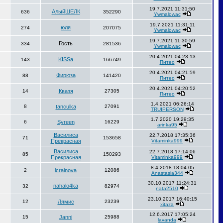
19.7.2021 11:31:50
АлыйШЕЛК
636
352290
Ywmalowac
19.7.2021 11:31:11
юля
274
207075
Ywmalowac
19.7.2021 11:30:59
Гость
334
281536
Ywmalowac
20.4.2021 04:23:13
KISSa
143
166749
Питео
20.4.2021 04:21:59
Фирюза
88
141420
Питео
20.4.2021 04:20:52
14
Квазя
27305
Питео
1.4.2021 06:26:14
8
tanculka
27091
TRUIPERSON
1.7.2020 19:29:35
6
Syreen
16229
arinka95
Василиса
22.7.2018 17:35:36
71
153658
Прекрасная
Vitaminka999
Василиса
22.7.2018 17:14:06
85
150293
Прекрасная
Vitaminka999
8.4.2018 18:04:05
2
lcrainova
12086
Anastasia344
30.10.2017 11:24:31
nahalo4ka
32
82974
nata2510
23.10.2017 16:40:15
12
Лямис
23239
xitaza
12.6.2017 17:05:24
15
Janni
25988
lavanda