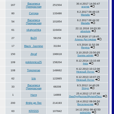
Василиса
30.4.2017 14:50:47
167
251504
Прекрасная
агатка
6.2.2017 06:49:15
Ситора
80
133486
Marialla
Василиса
6.2.2017 06:44:32
54
101854
Прекрасная
Marialla
22.11.2016 18:03:30
vkatyushka
61
116404
absolute
6.9.2016 17:19:45
lilu24
27
58159
Алина Дегтярёва
4.5.2016 11:52:39
17
Black_Jasmine
31194
Regina
3.10.2015 23:50:05
Atyaf
150
196618
Samira admin
8.12.2014 13:10:48
poklonnica25
109
158204
frida
6.12.2013 10:12:06
Toponerae
108
149662
Нежный Лотос
6.12.2013 10:07:25
Izis
62
122865
Нежный Лотос
Василиса
8.5.2012 14:40:26
33
68208
Прекрасная
Shiryn
25.4.2012 17:07:48
1
Натя
14869
ЛииЛууДалласМультиПасс
19.4.2012 09:06:50
Флёр де Лис
200
214193
Веселеночка
14.12.2011 08:42:53
KRISSS
63
107842
solnichko