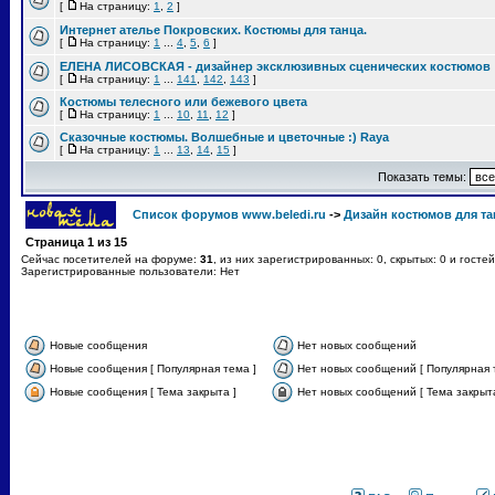
[
На страницу:
1
,
2
]
Интернет ателье Покровских. Костюмы для танца.
[
На страницу:
1
...
4
,
5
,
6
]
ЕЛЕНА ЛИСОВСКАЯ - дизайнер эксклюзивных сценических костюмов
[
На страницу:
1
...
141
,
142
,
143
]
Костюмы телесного или бежевого цвета
[
На страницу:
1
...
10
,
11
,
12
]
Сказочные костюмы. Волшебные и цветочные :) Raya
[
На страницу:
1
...
13
,
14
,
15
]
Показать темы:
Список форумов www.beledi.ru
->
Дизайн костюмов для та
Страница
1
из
15
Сейчас посетителей на форуме:
31
, из них зарегистрированных: 0, скрытых: 0 и госте
Зарегистрированные пользователи: Нет
Новые сообщения
Нет новых сообщений
Новые сообщения [ Популярная тема ]
Нет новых сообщений [ Популярная 
Новые сообщения [ Тема закрыта ]
Нет новых сообщений [ Тема закрыта