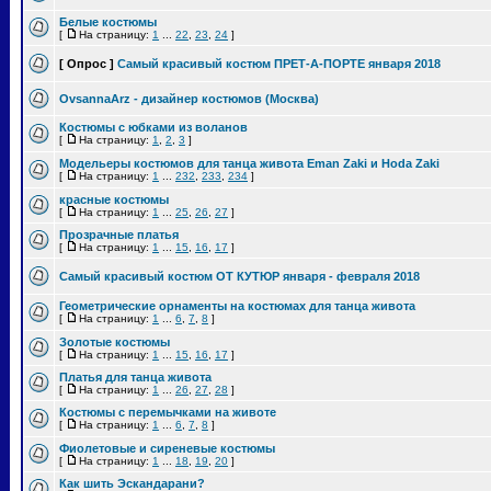
Белые костюмы
[
На страницу:
1
...
22
,
23
,
24
]
[ Опрос ]
Самый красивый костюм ПРЕТ-А-ПОРТЕ января 2018
OvsannaArz - дизайнер костюмов (Москва)
Костюмы с юбками из воланов
[
На страницу:
1
,
2
,
3
]
Модельеры костюмов для танца живота Eman Zaki и Hoda Zaki
[
На страницу:
1
...
232
,
233
,
234
]
красные костюмы
[
На страницу:
1
...
25
,
26
,
27
]
Прозрачные платья
[
На страницу:
1
...
15
,
16
,
17
]
Самый красивый костюм ОТ КУТЮР января - февраля 2018
Геометрические орнаменты на костюмах для танца живота
[
На страницу:
1
...
6
,
7
,
8
]
Золотые костюмы
[
На страницу:
1
...
15
,
16
,
17
]
Платья для танца живота
[
На страницу:
1
...
26
,
27
,
28
]
Костюмы с перемычками на животе
[
На страницу:
1
...
6
,
7
,
8
]
Фиолетовые и сиреневые костюмы
[
На страницу:
1
...
18
,
19
,
20
]
Как шить Эскандарани?