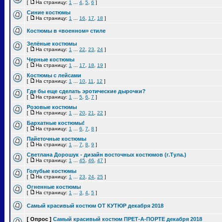
[
На страницу:
1
...
4
,
5
,
6
]
Синие костюмы
[
На страницу:
1
...
16
,
17
,
18
]
Костюмы в «военном» стиле
Зелёные костюмы
[
На страницу:
1
...
22
,
23
,
24
]
Черные костюмы
[
На страницу:
1
...
17
,
18
,
19
]
Костюмы с лейсами
[
На страницу:
1
...
10
,
11
,
12
]
Где бы еще сделать эротические дырочки?
[
На страницу:
1
...
5
,
6
,
7
]
Розовые костюмы
[
На страницу:
1
...
20
,
21
,
22
]
Бархатные костюмы!
[
На страницу:
1
...
6
,
7
,
8
]
Пайеточные костюмы
[
На страницу:
1
...
7
,
8
,
9
]
Светлана Дорошук - дизайн восточных костюмов (г.Тула.)
[
На страницу:
1
...
45
,
46
,
47
]
Голубые костюмы
[
На страницу:
1
...
23
,
24
,
25
]
Огненные костюмы
[
На страницу:
1
...
3
,
4
,
5
]
Самый красивый костюм ОТ КУТЮР декабря 2018
[ Опрос ]
Самый красивый костюм ПРЕТ-А-ПОРТЕ декабря 2018