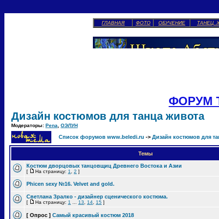
ГЛАВНАЯ
ФОТО
ОБУЧЕНИЕ
ТАНЕЦ 
ФОРУМ 
Дизайн костюмов для танца живота
Модераторы:
Pena
,
ОЭЛУН
Список форумов www.beledi.ru
->
Дизайн костюмов для та
Темы
Костюм дворцовых танцовщиц Древнего Востока и Азии
[
На страницу:
1
,
2
]
Phicen sexy №16. Velvet and gold.
Светлана Зралко - дизайнер сценического костюма.
[
На страницу:
1
...
13
,
14
,
15
]
[ Опрос ]
Самый красивый костюм 2018