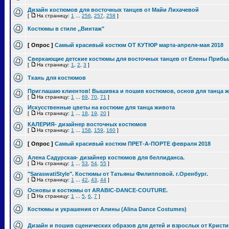
Дизайн костюмов для восточных танцев от Майи Лихачевой
[
На страницу:
1
...
256
,
257
,
258
]
Костюмы в стиле ,,Винтаж"
[ Опрос ]
Самый красивый костюм ОТ КУТЮР марта-апреля-мая 2018
Сверкающие детские костюмы для восточных танцев от Елены Прибы
[
На страницу:
1
,
2
,
3
]
Ткань для костюмов
Приглашаю клиентов! Вышивка и пошив костюмов, основ для танца 
[
На страницу:
1
...
69
,
70
,
71
]
Искусственные цветы на костюме для танца живота
[
На страницу:
1
...
18
,
19
,
20
]
КАЛЕРИЯ- дизайнер восточных костюмов
[
На страницу:
1
...
158
,
159
,
160
]
[ Опрос ]
Самый красивый костюм ПРЕТ-А-ПОРТЕ февраля 2018
Алена Садурская- дизайнер костюмов для беллиданса.
[
На страницу:
1
...
53
,
54
,
55
]
"SaraswatiStyle". Костюмы от Татьяны Филипповой. г.Оренбург.
[
На страницу:
1
...
42
,
43
,
44
]
Основы и костюмы от ARABIC-DANCE-COUTURE.
[
На страницу:
1
...
5
,
6
,
7
]
Костюмы и украшения от Алины (Alina Dance Costumes)
Дизайн и пошив сценических образов для детей и взрослых от Крист