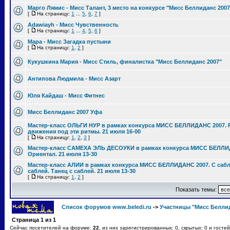
Марго Лямис - Мисс Талант, 3 место на конкурсе "Мисс Беллиданс 2007
[
На страницу:
1
...
5
,
6
,
7
]
Adawiayh - Мисс Чувственность
[
На страницу:
1
...
4
,
5
,
6
]
Мара - Мисс Загадка пустыни
[
На страницу:
1
,
2
]
Кукушкина Мария - Мисс Стиль, финалистка "Мисс Беллиданс 2007"
Антипова Людмила - Мисс Азарт
Юля Кайдаш - Мисс Фитнес
Мисс Беллиданс 2007 Уфа
Мастер-класс ОЛЬГИ НУР в рамках конкурса МИСС БЕЛЛИДАНС 2007. 
движения под эти ритмы. 21 июля 16-00
[
На страницу:
1
,
2
,
3
]
Мастер-класс САМЕХА ЭЛЬ ДЕСОУКИ в рамках конкурса МИСС БЕЛЛИ
Ориентал. 21 июля 13-30
Мастер-класс АЛИИ в рамках конкурса МИСС БЕЛЛИДАНС 2007. С сабл
саблей. Танец с саблей. 21 июля 13-30
[
На страницу:
1
,
2
]
Показать темы:
Список форумов www.beledi.ru
->
Участницы "Мисс Беллид
Страница
1
из
1
Сейчас посетителей на форуме:
22
, из них зарегистрированных: 0, скрытых: 0 и госте