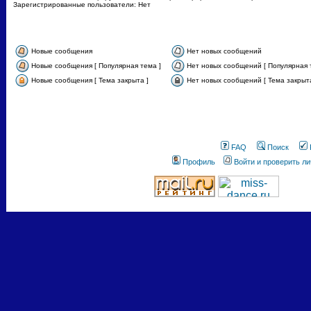
Зарегистрированные пользователи: Нет
Новые сообщения
Нет новых сообщений
Новые сообщения [ Популярная тема ]
Нет новых сообщений [ Популярная 
Новые сообщения [ Тема закрыта ]
Нет новых сообщений [ Тема закрыта
FAQ
Поиск
Профиль
Войти и проверить л