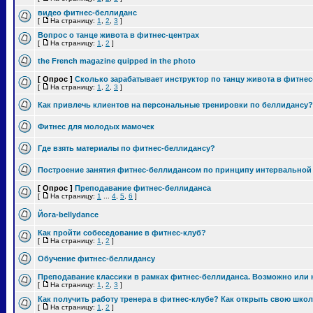
видео фитнес-беллиданс
[
На страницу:
1
,
2
,
3
]
Вопрос о танце живота в фитнес-центрах
[
На страницу:
1
,
2
]
the French magazine quipped in the photo
[ Опрос ]
Сколько зарабатывает инструктор по танцу живота в фитнес
[
На страницу:
1
,
2
,
3
]
Как привлечь клиентов на персональные тренировки по беллидансу?
Фитнес для молодых мамочек
Где взять материалы по фитнес-беллидансу?
Построение занятия фитнес-беллидансом по принципу интервальной
[ Опрос ]
Преподавание фитнес-беллиданса
[
На страницу:
1
...
4
,
5
,
6
]
Йога-bellydance
Как пройти собеседование в фитнес-клуб?
[
На страницу:
1
,
2
]
Обучение фитнес-беллидансу
Преподавание классики в рамках фитнес-беллиданса. Возможно или 
[
На страницу:
1
,
2
,
3
]
Как получить работу тренера в фитнес-клубе? Как открыть свою школ
[
На страницу:
1
,
2
]