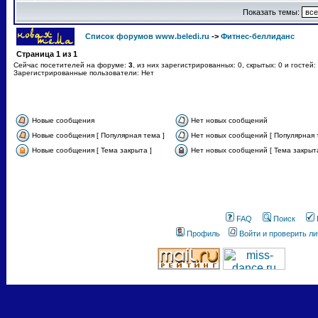
Показать темы:
Список форумов www.beledi.ru
->
Фитнес-беллиданс
Страница
1
из
1
Сейчас посетителей на форуме:
3
, из них зарегистрированных: 0, скрытых: 0 и гостей
Зарегистрированные пользователи: Нет
Новые сообщения
Нет новых сообщений
Новые сообщения [ Популярная тема ]
Нет новых сообщений [ Популярная 
Новые сообщения [ Тема закрыта ]
Нет новых сообщений [ Тема закрыта
FAQ
Поиск
Профиль
Войти и проверить л