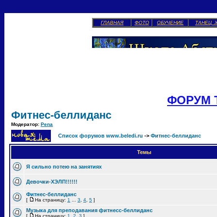
ГЛАВНАЯ
ФОТО
ОБУЧЕНИЕ
ТАНЕЦ 
ФОРУМ 
Фитнес-беллиданс
Модератор:
Pena
Список форумов www.beledi.ru
->
Фитнес-беллиданс
Темы
Я сильно потею на занятиях
Девочки-ХЭЛП!!!!!!
Фитнес-беллиданс
[
На страницу:
1
...
3
,
4
,
5
]
Музыка для преподавания фитнесс-беллиданс
[
На страницу:
1
,
2
,
3
]