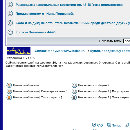
Распродажа танцевальных костюмов рр. 42-48 (тема пополняется)
Продаю костюм от Нины Торшиной.
Соло и на дуэт, не останетесь незамеченными среди десятков других 
Костюм Павлинчик 44-46
Показать темы:
Список форумов www.beledi.ru
->
Купля, продажа б/у кос
Страница
1
из
185
Сейчас посетителей на форуме:
26
, из них зарегистрированных: 0, скрытых: 0 и госте
Зарегистрированные пользователи: Нет
Новые сообщения
Нет новых сообщений
Новые сообщения [ Популярная тема ]
Нет новых сообщений [ Популярная 
Новые сообщения [ Тема закрыта ]
Нет новых сообщений [ Тема закрыта
FAQ
Поиск