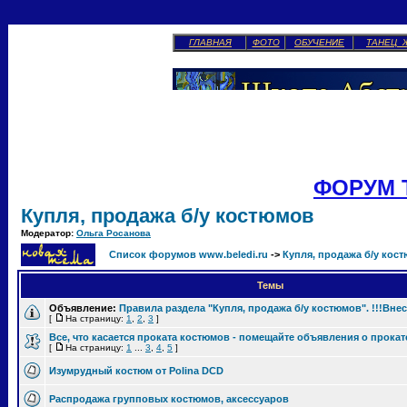
ГЛАВНАЯ
ФОТО
ОБУЧЕНИЕ
ТАНЕЦ 
ФОРУМ 
Купля, продажа б/у костюмов
Модератор:
Ольга Росанова
Список форумов www.beledi.ru
->
Купля, продажа б/у кос
Темы
Объявление:
Правила раздела "Купля, продажа б/у костюмов". !!!Вне
[
На страницу:
1
,
2
,
3
]
Все, что касается проката костюмов - помещайте объявления о прокат
[
На страницу:
1
...
3
,
4
,
5
]
Изумрудный костюм от Polina DCD
Распродажа групповых костюмов, аксессуаров