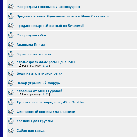
Распродажа костюмов и аксессуаров
Продаю костюмы б/увключая основы Майи Лихвчевой
продаю шикарный желтый со Swarovski
Распродажа юбок
Анаркали Индия
Зеркальный костюм
платье фолк 44-42 разм. цена 1500
[
На страницу:
1
,
2
]
Боди из итальянской сетки
Набор украшений Асфур.
Классика от Анны Гуровой
[
На страницу:
1
,
2
]
Туфли красные народные, 40 р. Grishko.
Фиолетовый костюм для классики
Костюмы для группы
Сабля для танца