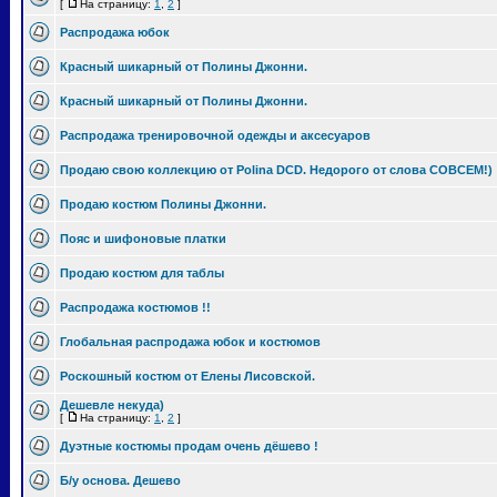
[
На страницу:
1
,
2
]
Распродажа юбок
Красный шикарный от Полины Джонни.
Красный шикарный от Полины Джонни.
Распродажа тренировочной одежды и аксесуаров
Продаю свою коллекцию от Polina DCD. Недорого от слова СОВСЕМ!)
Продаю костюм Полины Джонни.
Пояс и шифоновые платки
Продаю костюм для таблы
Распродажа костюмов !!
Глобальная распродажа юбок и костюмов
Роскошный костюм от Елены Лисовской.
Дешевле некуда)
[
На страницу:
1
,
2
]
Дуэтные костюмы продам очень дёшево !
Б/у основа. Дешево