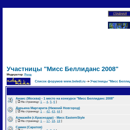
ГЛАВНАЯ
Участницы "Мисс Беллиданс 2008"
Модератор:
Pena
Список форумов www.beledi.ru
->
Участницы "Мисс Беллид
Анаис (Москва) - 1 место на конкурсе "Мисс Беллиданс 2008"
[
На страницу:
1
...
4
,
5
,
6
]
Дарьина Маргарита (Нижний Новгород)
[
На страницу:
1
...
42
,
43
,
44
]
Алмазейя (г.Краснодар) - Мисс EasternStyle
[
На страницу:
1
...
17
,
18
,
19
]
Самия (Саратов)