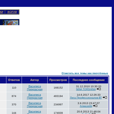
КИ
ФОРУМ
Отметить все темы как прочтённые
Ответов
Автор
Просмотров
Последнее сообщение
Василиса
31.12.2010 10:30:20
110
168152
Прекрасная
NINA TORSHINA
Василиса
14.6.2017 12:26:33
874
483194
Прекрасная
Лига Профессионалов ВТ
Василиса
3.9.2013 23:47:07
370
234997
Прекрасная
Алмазейя
Василиса
20.6.2013 21:48:04
144
174939