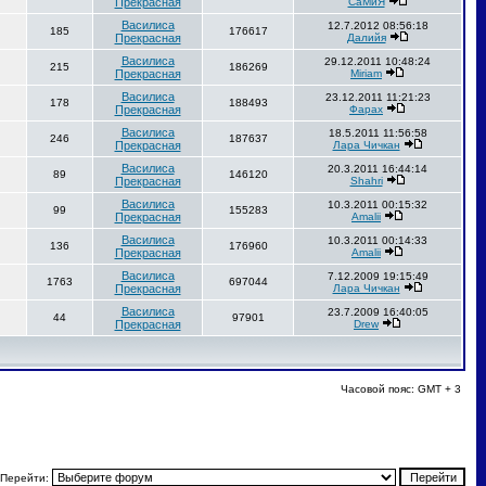
Прекрасная
СаМиЯ
Василиса
12.7.2012 08:56:18
185
176617
Прекрасная
Далийя
Василиса
29.12.2011 10:48:24
215
186269
Прекрасная
Miriam
Василиса
23.12.2011 11:21:23
178
188493
Прекрасная
Фарах
Василиса
18.5.2011 11:56:58
246
187637
Прекрасная
Лара Чичкан
Василиса
20.3.2011 16:44:14
89
146120
Прекрасная
Shahri
Василиса
10.3.2011 00:15:32
99
155283
Прекрасная
Amalii
Василиса
10.3.2011 00:14:33
136
176960
Прекрасная
Amalii
Василиса
7.12.2009 19:15:49
1763
697044
Прекрасная
Лара Чичкан
Василиса
23.7.2009 16:40:05
44
97901
Прекрасная
Drew
Часовой пояс: GMT + 3
Перейти: