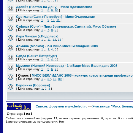
[
На страницу:
1
...
6
,
7
,
8
]
Далийя (Ростов-на-Дону) - Мисс Вдохновение
[
На страницу:
1
...
8
,
9
,
10
]
Светлана (Санкт-Петербург) - Мисс Очарование
[
На страницу:
1
...
9
,
10
,
11
]
Сафира (Сочи) - Приз Зрительских Симпатий, Мисс Обаяние
[
На страницу:
1
...
7
,
8
,
9
]
Лара Чичкан (г.Подольск)
[
На страницу:
1
...
11
,
12
,
13
]
Армина (Москва) - 2-я Вице-Мисс Беллиданс 2008
[
На страницу:
1
...
3
,
4
,
5
]
Саида (Санкт-Петербург)
[
На страницу:
1
...
3
,
4
,
5
]
Maysoon (Нижний Новгород) - 1-я Вице-Мисс Беллиданс 2008
[
На страницу:
1
...
5
,
6
,
7
]
[ Опрос ]
МИСС БЕЛЛИДАНС 2008 - конкурс красоты среди профессион
[
На страницу:
1
...
87
,
88
,
89
]
Вероника (Воронеж)
[
На страницу:
1
,
2
,
3
]
Список форумов www.beledi.ru
->
Участницы "Мисс Беллид
Страница
1
из
1
Сейчас посетителей на форуме:
12
, из них зарегистрированных: 0, скрытых: 0 и госте
Зарегистрированные пользователи: Нет