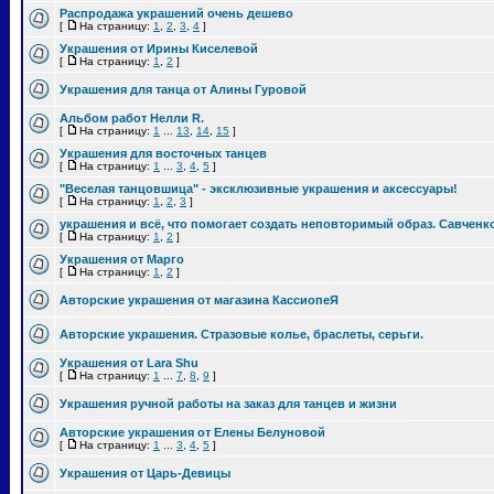
Распродажа украшений очень дешево
[
На страницу:
1
,
2
,
3
,
4
]
Украшения от Ирины Киселевой
[
На страницу:
1
,
2
]
Украшения для танца от Алины Гуровой
Альбом работ Нелли R.
[
На страницу:
1
...
13
,
14
,
15
]
Украшения для восточных танцев
[
На страницу:
1
...
3
,
4
,
5
]
"Веселая танцовшица" - эксклюзивные украшения и аксессуары!
[
На страницу:
1
,
2
,
3
]
украшения и всё, что помогает создать неповторимый образ. Савченк
[
На страницу:
1
,
2
]
Украшения от Марго
[
На страницу:
1
,
2
]
Авторские украшения от магазина КассиопеЯ
Авторские украшения. Стразовые колье, браслеты, серьги.
Украшения от Lara Shu
[
На страницу:
1
...
7
,
8
,
9
]
Украшения ручной работы на заказ для танцев и жизни
Авторские украшения от Елены Белуновой
[
На страницу:
1
...
3
,
4
,
5
]
Украшения от Царь-Девицы