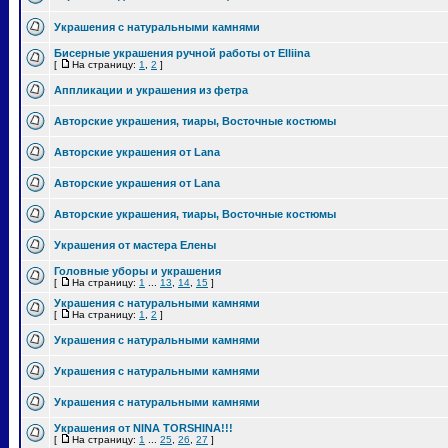
Украшения с натуральными камнями
Бисерные украшения ручной работы от Elliina
[
На страницу:
1
,
2
]
Аппликации и украшения из фетра
Авторские украшения, тиары, Восточные костюмы
Авторские украшения от Lana
Авторские украшения от Lana
Авторские украшения, тиары, Восточные костюмы
Украшения от мастера Елены
Головные уборы и украшения
[
На страницу:
1
...
13
,
14
,
15
]
Украшения с натуральными камнями
[
На страницу:
1
,
2
]
Украшения с натуральными камнями
Украшения с натуральными камнями
Украшения с натуральными камнями
Украшения от NINA TORSHINA!!!
[
На страницу:
1
...
25
,
26
,
27
]