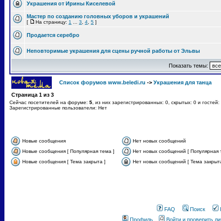
Украшения от Ирины Киселевой
Мастер по созданию головных уборов и украшений
[
На страницу:
1
...
3
,
4
,
5
]
Продается серебро
Неповторимые украшения для сцены ручной работы от Эльвы
Показать темы:
Список форумов www.beledi.ru
->
Украшения для танца
Страница
1
из
3
Сейчас посетителей на форуме:
5
, из них зарегистрированных: 0, скрытых: 0 и гостей
Зарегистрированные пользователи: Нет
Новые сообщения
Нет новых сообщений
Новые сообщения [ Популярная тема ]
Нет новых сообщений [ Популярная 
Новые сообщения [ Тема закрыта ]
Нет новых сообщений [ Тема закрыта
FAQ
Поиск
Профиль
Войти и проверить л