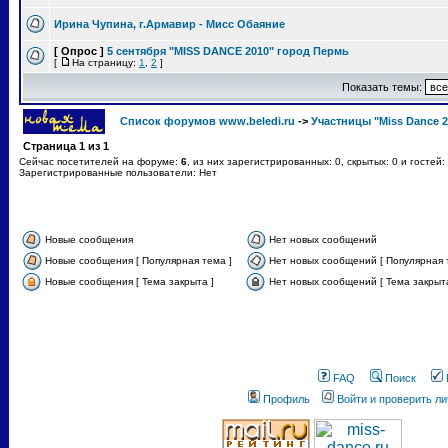
Ирина Чупина, г.Армавир - Мисс Обаяние
[ Опрос ]
5 сентября "MISS DANCE 2010" город Пермь
[
На страницу:
1
,
2
]
Показать темы:
Список форумов www.beledi.ru
->
Участницы "Miss Dance 2
Страница
1
из
1
Сейчас посетителей на форуме:
6
, из них зарегистрированных: 0, скрытых: 0 и гостей
Зарегистрированные пользователи: Нет
Новые сообщения
Нет новых сообщений
Новые сообщения [ Популярная тема ]
Нет новых сообщений [ Популярная 
Новые сообщения [ Тема закрыта ]
Нет новых сообщений [ Тема закрыта
FAQ
Поиск
Профиль
Войти и проверить л