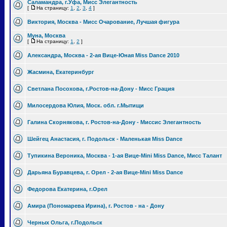
Саламандра, г.Уфа, Мисс Элегантность
[
На страницу:
1
,
2
,
3
,
4
]
Виктория, Москва - Мисс Очарование, Лучшая фигура
Муна, Москва
[
На страницу:
1
,
2
]
Александра, Москва - 2-ая Вице-Юная Miss Dance 2010
Жасмина, Екатеринбург
Светлана Посохова, г.Ростов-на-Дону - Мисс Грация
Милосердова Юлия, Моск. обл. г.Мытищи
Галина Скорнякова, г. Ростов-на-Дону - Миссис Элегантность
Шейгец Анастасия, г. Подольск - Маленькая Miss Dance
Тупикина Вероника, Москва - 1-ая Вице-Mini Miss Dance, Мисс Талант
Дарьяна Буравцева, г. Орел - 2-ая Вице-Mini Miss Dance
Федорова Екатерина, г.Орел
Амира (Пономарева Ирина), г. Ростов - на - Дону
Черных Ольга, г.Подольск