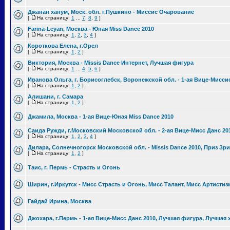
Джанан ханум, Моск. обл. г.Пушкино - Миссис Очарование
[
На страницу:
1
...
7
,
8
,
9
]
Farina-Leyan, Москва - Юная Miss Dance 2010
[
На страницу:
1
,
2
,
3
,
4
]
Короткова Елена, г.Орел
[
На страницу:
1
,
2
]
Виктория, Москва - Missis Dance Интернет, Лучшая фигура
[
На страницу:
1
...
4
,
5
,
6
]
Иванова Ольга, г. Борисоглебск, Воронежской обл. - 1-ая Вице-Мисси
[
На страницу:
1
,
2
]
Алишани, г. Самара
[
На страницу:
1
,
2
]
Джамила, Москва - 1-ая Вице-Юная Miss Dance 2010
Саида Ружди, г.Московский Московской обл. - 2-ая Вице-Мисс Данс 20
[
На страницу:
1
,
2
,
3
,
4
]
Дилара, Солнечногорск Московской обл. - Missis Dance 2010, Приз З
[
На страницу:
1
,
2
]
Таис, г. Пермь - Страсть и Огонь
Ширин, г.Иркутск - Мисс Страсть и Огонь, Мисс Талант, Мисс Артистиз
Гайдай Ирина, Москва
Джохара, г.Пермь - 1-ая Вице-Мисс Данс 2010, Лучшая фигура, Лучшая