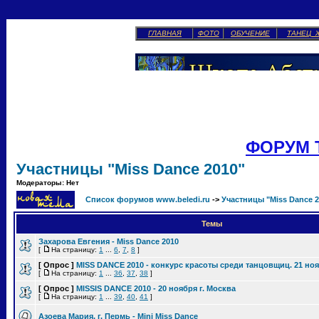
ГЛАВНАЯ
ФОТО
ОБУЧЕНИЕ
ТАНЕЦ 
ФОРУМ 
Участницы "Miss Dance 2010"
Модераторы: Нет
Список форумов www.beledi.ru
->
Участницы "Miss Dance 2
Темы
Захарова Евгения - Miss Dance 2010
[
На страницу:
1
...
6
,
7
,
8
]
[ Опрос ]
MISS DANCE 2010 - конкурс красоты среди танцовщиц. 21 но
[
На страницу:
1
...
36
,
37
,
38
]
[ Опрос ]
MISSIS DANCE 2010 - 20 ноября г. Москва
[
На страницу:
1
...
39
,
40
,
41
]
Азоева Мария, г. Пермь - Mini Miss Dance