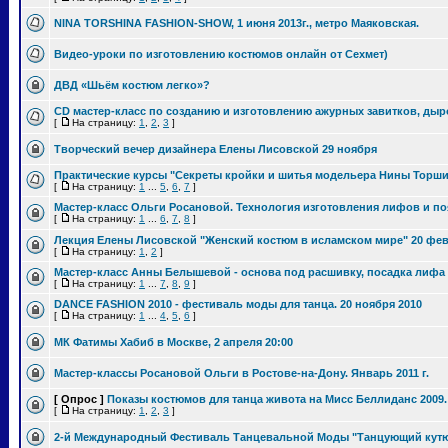
NINA TORSHINA FASHION-SHOW, 1 июня 2013г., метро Маяковская.
Видео-уроки по изготовлению костюмов онлайн от Сехмет)
ДВД «Шьём костюм легко»?
CD мастер-класс по созданию и изготовлению ажурных завитков, ды
[
На страницу:
1
,
2
,
3
]
Творческий вечер дизайнера Елены Лисовской 29 ноября
Практические курсы "Секреты кройки и шитья модельера Нины Торш
[
На страницу:
1
...
5
,
6
,
7
]
Мастер-класс Ольги Росановой. Технология изготовления лифов и по
[
На страницу:
1
...
6
,
7
,
8
]
Лекция Елены Лисовской "Женский костюм в исламском мире" 20 фев
[
На страницу:
1
,
2
]
Мастер-класс Анны Белышевой - основа под расшивку, посадка лифа и
[
На страницу:
1
...
7
,
8
,
9
]
DANCE FASHION 2010 - фестиваль моды для танца. 20 ноября 2010
[
На страницу:
1
...
4
,
5
,
6
]
МК Фатимы Хабиб в Москве, 2 апреля 20:00
Мастер-классы Росановой Ольги в Ростове-на-Дону. Январь 2011 г.
[ Опрос ]
Показы костюмов для танца живота на Мисс Беллиданс 2009
[
На страницу:
1
,
2
,
3
]
2-й Международный Фестиваль Танцевальной Моды "Танцующий кутюрь