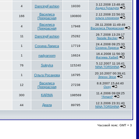
3.12.2008 13:48:46
4
DancingFashion
19330
Андрэ Гулалупэ
Василиса
2.12.2008 22:56:03
166
190800
Прекрасная
ольга слоненок
Василиса
28.11.2008 11:49:49
4
17948
Прекрасная
Василиса Прекрасная
26.7.2008 13:29:17
11
DancingFashion
25282
Natalie Becker
24.4.2008 09:25:33
1
Сохина Лариса
17719
Сохина Лариса
16.4.2008 11:56:30
1
nadyaroom
16624
Фатима Хабиб
5.12.2007 11:16:41
Suleyka
76
115240
NINA TORSHINA
20.10.2007 00:39:41
1
Ольга Росанова
16795
Элеон Элси
Василиса
8.8.2007 15:44:40
12
27238
Прекрасная
Ozzy
11.4.2006 09:09:25
KARMA
300
198569
*Amani*
12.3.2006 23:31:40
Диала
44
89795
NINA TORSHINA
Часовой пояс: GMT + 3