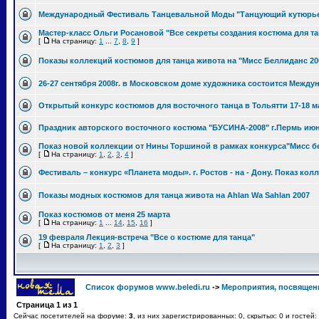
Международный Фестиваль Танцевальной Моды "Танцующий кутюрье" 
Мастер-класс Ольги Росановой "Все секреты создания костюма для та
[
На страницу:
1
...
7
,
8
,
9
]
Показы коллекций костюмов для танца живота на "Мисс Беллиданс 20
26-27 сентября 2008г. в Московском доме художника состоится Меж
Открытый конкурс костюмов для восточного танца в Тольятти 17-18 м
Праздник авторского восточного костюма "БУСИНА-2008" г.Пермь ию
Показ новой коллекции от Нины Торшиной в рамках конкурса"Мисс бе
[
На страницу:
1
,
2
,
3
,
4
]
Фестиваль – конкурс «Планета моды». г. Ростов - на - Дону. Показ ко
Показы модных костюмов для танца живота на Ahlan Wa Sahlan 2007
Показ костюмов от меня 25 марта
[
На страницу:
1
...
14
,
15
,
16
]
19 февраля Лекция-встреча "Все о костюме для танца"
[
На страницу:
1
,
2
,
3
]
Список форумов www.beledi.ru
->
Мероприятия, посвящен
Страница
1
из
1
Сейчас посетителей на форуме:
3
, из них зарегистрированных: 0, скрытых: 0 и гостей