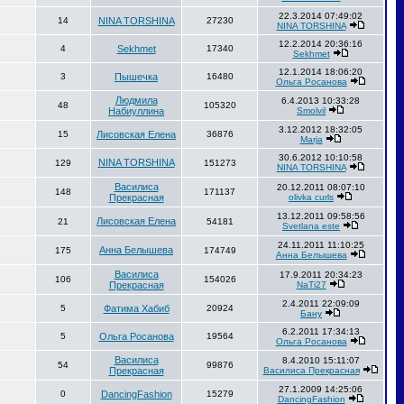
22.3.2014 07:49:02
14
NINA TORSHINA
27230
NINA TORSHINA
12.2.2014 20:36:16
4
Sekhmet
17340
Sekhmet
12.1.2014 18:06:20
3
Пышечка
16480
Ольга Росанова
Людмила
6.4.2013 10:33:28
48
105320
Набиуллина
Smolvil
3.12.2012 18:32:05
15
Лисовская Елена
36876
Marja
30.6.2012 10:10:58
NINA TORSHINA
129
151273
NINA TORSHINA
Василиса
20.12.2011 08:07:10
148
171137
Прекрасная
olivka curls
13.12.2011 09:58:56
Лисовская Елена
21
54181
Svetlana este
24.11.2011 11:10:25
Анна Белышева
175
174749
Анна Белышева
Василиса
17.9.2011 20:34:23
106
154026
Прекрасная
NaTi27
2.4.2011 22:09:09
5
Фатима Хабиб
20924
Бану
6.2.2011 17:34:13
5
Ольга Росанова
19564
Ольга Росанова
Василиса
8.4.2010 15:11:07
54
99876
Прекрасная
Василиса Прекрасная
27.1.2009 14:25:06
0
DancingFashion
15279
DancingFashion