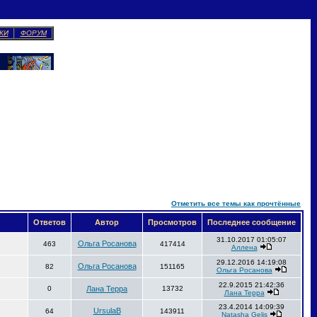
КИ
ФОРУМ
Отметить все темы как прочтённые
Ответов
Автор
Просмотров
Последнее сообщение
31.10.2017 01:05:07
Ольга Росанова
463
417414
Аллена
29.12.2016 14:19:08
Ольга Росанова
82
151165
Ольга Росанова
22.9.2015 21:42:36
0
Лана Терра
13732
Лана Терра
23.4.2014 14:09:39
UrsulaB
64
143911
Natasha Gelis