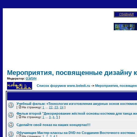
ГЛАВНАЯ
Мероприятия, посвященные дизайну 
Модератор:
ОЭЛУН
Список форумов www.beledi.ru
->
Мероприятия, посвящен
Учебный фильм: «Технология изготовления ажурных основ костюмов 
[
На страницу:
1
...
22
,
23
,
24
]
Фильм второй "Декорирование жёсткой основы костюма для танца жи
[
На страницу:
1
...
3
,
4
,
5
]
Сделайте свой показ на наших концертах!!!
Обучающие Мастер-классы на DVD по Созданию Восточного костюма
[
На страницу:
1
,
2
,
3
,
4
]