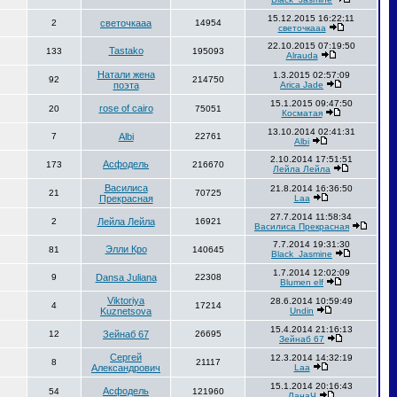
15.12.2015 16:22:11
2
светочкааа
14954
светочкааа
22.10.2015 07:19:50
Tastako
133
195093
Alrauda
Натали жена
1.3.2015 02:57:09
92
214750
поэта
Arica Jade
15.1.2015 09:47:50
rose of cairo
20
75051
Косматая
13.10.2014 02:41:31
7
Albi
22761
Albi
2.10.2014 17:51:51
Асфодель
173
216670
Лейла Лейла
Василиса
21.8.2014 16:36:50
21
70725
Прекрасная
Laa
27.7.2014 11:58:34
2
Лейла Лейла
16921
Василиса Прекрасная
7.7.2014 19:31:30
Элли Кро
81
140645
Black_Jasmine
1.7.2014 12:02:09
9
Dansa Juliana
22308
Blumen elf
Viktoriya
28.6.2014 10:59:49
4
17214
Kuznetsova
Undin
15.4.2014 21:16:13
12
Зейнаб 67
26695
Зейнаб 67
Сергей
12.3.2014 14:32:19
8
21117
Александрович
Laa
15.1.2014 20:16:43
Асфодель
54
121960
ЛанаЧ