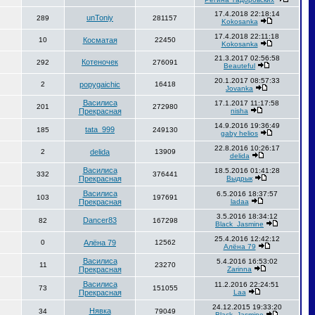
17.4.2018 22:18:14
unToniy
289
281157
Kokosanka
17.4.2018 22:11:18
10
Косматая
22450
Kokosanka
21.3.2017 02:56:58
Котеночек
292
276091
Beauteful
20.1.2017 08:57:33
2
popygaichic
16418
Jovanka
Василиса
17.1.2017 11:17:58
201
272980
Прекрасная
nisha
14.9.2016 19:36:49
tata_999
185
249130
gaby helios
22.8.2016 10:26:17
2
delida
13909
delida
Василиса
18.5.2016 01:41:28
332
376441
Прекрасная
Выдрык
Василиса
6.5.2016 18:37:57
103
197691
Прекрасная
ladaa
3.5.2016 18:34:12
Dancer83
82
167298
Black_Jasmine
25.4.2016 12:42:12
0
Алёна 79
12562
Алёна 79
Василиса
5.4.2016 16:53:02
11
23270
Прекрасная
Zarinna
Василиса
11.2.2016 22:24:51
73
151055
Прекрасная
Laa
24.12.2015 19:33:20
Нявка
34
79049
Black_Jasmine