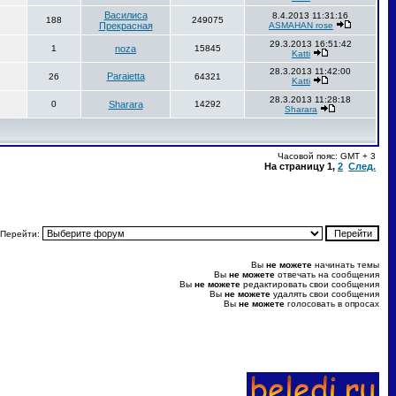
Василиса
8.4.2013 11:31:16
188
249075
Прекрасная
ASMAHAN rose
29.3.2013 16:51:42
1
noza
15845
Katti
28.3.2013 11:42:00
Paraietta
26
64321
Katti
28.3.2013 11:28:18
0
Sharara
14292
Sharara
Часовой пояс: GMT + 3
На страницу
1
,
2
След.
Перейти:
Вы
не можете
начинать темы
Вы
не можете
отвечать на сообщения
Вы
не можете
редактировать свои сообщения
Вы
не можете
удалять свои сообщения
Вы
не можете
голосовать в опросах