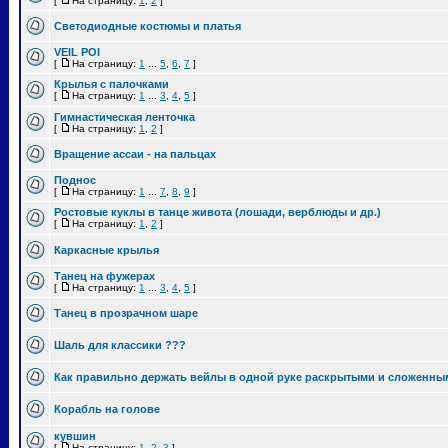
[
На страницу:
1
,
2
]
Cветодиодные костюмы и платья
VEIL POI
[
На страницу:
1
...
5
,
6
,
7
]
Крылья с палочками
[
На страницу:
1
...
3
,
4
,
5
]
Гимнастическая ленточка
[
На страницу:
1
,
2
]
Вращение ассаи - на пальцах
Поднос
[
На страницу:
1
...
7
,
8
,
9
]
Ростовые куклы в танце живота (лошади, верблюды и др.)
[
На страницу:
1
,
2
]
Каркасные крылья
Танец на фужерах
[
На страницу:
1
...
3
,
4
,
5
]
Танец в прозрачном шаре
Шаль для классики ???
Как правильно держать вейлы в одной руке раскрытыми и сложенны
Корабль на голове
кувшин
[
На страницу:
1
,
2
,
3
]