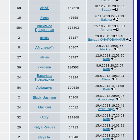
10.12.2013 20:05:53
АНАТ
68
157620
Варда
6.11.2013 22:21:13
16
Elena
47658
Salama
Василиса
25.10.2013 13:48:31
484
377803
Прекрасная
Annona
29.9.2013 18:18:40
2
delida
16187
Динара ОЧАРОВАННАЯ
2.8.2013 19:01:56
8
Айгульчик))
20967
black fox
12.6.2013 12:51:25
idelim
27
58797
Katti
8.6.2013 20:22:07
cvetlana
56
114503
Katti
Василиса
30.5.2013 10:40:04
24
68124
Прекрасная
Elena
28.5.2013 11:31:08
Асфодель
54
120640
Katti
19.4.2013 20:05:07
2
Black_Jasmine
16268
Атлантида
19.4.2013 19:29:41
Масюня
24
55512
Атлантида
15.4.2013 17:20:53
Ozzy
52
127868
Katti
15.4.2013 14:01:21
Katya Reeves
20
64713
Katti
10.4.2013 23:30:44
2
ideya fix
15848
Katti