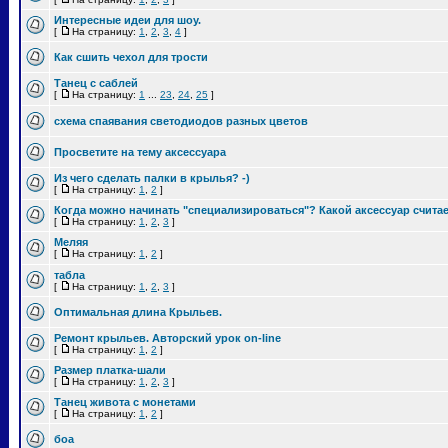
Интересные идеи для шоу.
[
На страницу:
1
,
2
,
3
,
4
]
Как сшить чехол для трости
Танец с саблей
[
На страницу:
1
...
23
,
24
,
25
]
схема спаявания светодиодов разных цветов
Просветите на тему аксессуара
Из чего сделать палки в крылья? -)
[
На страницу:
1
,
2
]
Когда можно начинать "специализироваться"? Какой аксессуар считае
[
На страницу:
1
,
2
,
3
]
Меляя
[
На страницу:
1
,
2
]
табла
[
На страницу:
1
,
2
,
3
]
Оптимальная длина Крыльев.
Ремонт крыльев. Авторский урок on-line
[
На страницу:
1
,
2
]
Размер платка-шали
[
На страницу:
1
,
2
,
3
]
Танец живота с монетами
[
На страницу:
1
,
2
]
боа