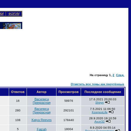
КИ
ФОРУМ
На страницу
1
,
2
След.
Отметить все темы как прочтённые
Ответов
Автор
Просмотров
Последнее сообщение
Василиса
17.6.2021 20:00:03
16
58976
Прекрасная
Shiryn
Василиса
7.5.2021 11:06:50
280
292101
Прекрасная
KosmosLife
28.9.2020 19:10:59
Katya Reeves
108
178440
Анэт32
8.9.2020 04:55:14
5
Faizah
18004
Регина Тадоровских