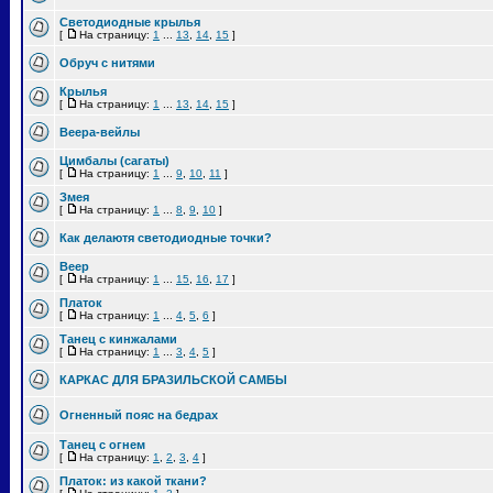
Светодиодные крылья
[
На страницу:
1
...
13
,
14
,
15
]
Обруч с нитями
Крылья
[
На страницу:
1
...
13
,
14
,
15
]
Веера-вейлы
Цимбалы (сагаты)
[
На страницу:
1
...
9
,
10
,
11
]
Змея
[
На страницу:
1
...
8
,
9
,
10
]
Как делаютя светодиодные точки?
Веер
[
На страницу:
1
...
15
,
16
,
17
]
Платок
[
На страницу:
1
...
4
,
5
,
6
]
Танец с кинжалами
[
На страницу:
1
...
3
,
4
,
5
]
КАРКАС ДЛЯ БРАЗИЛЬСКОЙ САМБЫ
Огненный пояс на бедрах
Танец с огнем
[
На страницу:
1
,
2
,
3
,
4
]
Платок: из какой ткани?