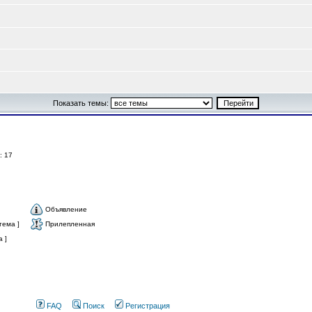
Показать темы:
й: 17
Объявление
тема ]
Прилепленная
 ]
FAQ
Поиск
Регистрация