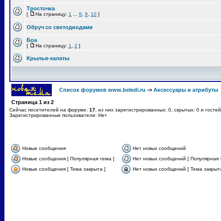
Тросточка
[
На страницу:
1
...
8
,
9
,
10
]
Обруч со светодиодами
Боа
[
На страницу:
1
,
2
]
Крылья-халаты
Список форумов www.beledi.ru
->
Аксессуары и атрибуты
Страница
1
из
2
Сейчас посетителей на форуме:
17
, из них зарегистрированных: 0, скрытых: 0 и госте
Зарегистрированные пользователи: Нет
Новые сообщения
Нет новых сообщений
Новые сообщения [ Популярная тема ]
Нет новых сообщений [ Популярная 
Новые сообщения [ Тема закрыта ]
Нет новых сообщений [ Тема закрыта