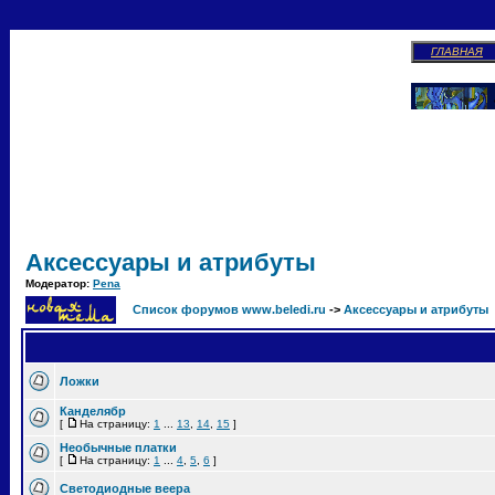
ГЛАВНАЯ
Аксессуары и атрибуты
Модератор:
Pena
Список форумов www.beledi.ru
->
Аксессуары и атрибуты
Ложки
Канделябр
[
На страницу:
1
...
13
,
14
,
15
]
Необычные платки
[
На страницу:
1
...
4
,
5
,
6
]
Светодиодные веера