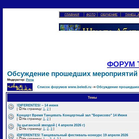
ГЛАВНАЯ
ФОТО
ОБУЧЕНИЕ
ТАНЕЦ 
ФОРУМ 
Обсуждение прошедших мероприятий
Модератор:
Pena
Список форумов www.beledi.ru
->
Обсуждение прошедших
Темы
!DIFERENTES! – 14 июня
[
На страницу:
1
,
2
]
Концерт Время Танцевать Концертный зал "Борисово" 14 Июня
[
На страницу:
1
,
2
]
За цыганской звездой ( 4 апреля 2026 г)
[
На страницу:
1
,
2
,
3
]
iDIFERENTES! Танцевальный фестиваль-конкурс 19 апреля 2026
[
На страницу:
1
...
3
,
4
,
5
]