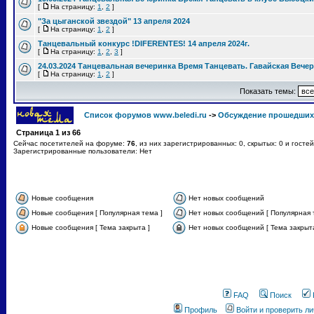
[
На страницу:
1
,
2
]
"За цыганской звездой" 13 апреля 2024
[
На страницу:
1
,
2
]
Танцевальный конкурс !DIFERENTES! 14 апреля 2024г.
[
На страницу:
1
,
2
,
3
]
24.03.2024 Танцевальная вечеринка Время Танцевать. Гавайская Вече
[
На страницу:
1
,
2
]
Показать темы:
Список форумов www.beledi.ru
->
Обсуждение прошедших
Страница
1
из
66
Сейчас посетителей на форуме:
76
, из них зарегистрированных: 0, скрытых: 0 и госте
Зарегистрированные пользователи: Нет
Новые сообщения
Нет новых сообщений
Новые сообщения [ Популярная тема ]
Нет новых сообщений [ Популярная 
Новые сообщения [ Тема закрыта ]
Нет новых сообщений [ Тема закрыта
FAQ
Поиск
Профиль
Войти и проверить л