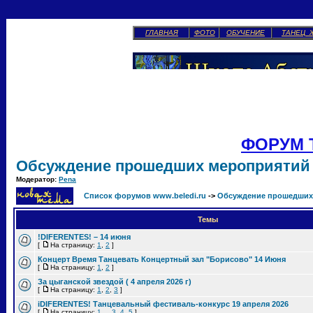
ГЛАВНАЯ
ФОТО
ОБУЧЕНИЕ
ТАНЕЦ 
ФОРУМ 
Обсуждение прошедших мероприятий
Модератор:
Pena
Список форумов www.beledi.ru
->
Обсуждение прошедших
Темы
!DIFERENTES! – 14 июня
[
На страницу:
1
,
2
]
Концерт Время Танцевать Концертный зал "Борисово" 14 Июня
[
На страницу:
1
,
2
]
За цыганской звездой ( 4 апреля 2026 г)
[
На страницу:
1
,
2
,
3
]
iDIFERENTES! Танцевальный фестиваль-конкурс 19 апреля 2026
[
На страницу:
1
...
3
,
4
,
5
]