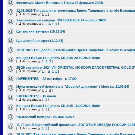
Фестиваль Магия Востока в Твери 16 февраля 2025г
12.01.2025 Танцевальная вечеринка Время Танцевать в клубе Высоцки
[
На страницу:
1
,
2
]
Танцевальный конкурс !DIFERENTES! 24 ноября 2024г.
[
На страницу:
1
...
3
,
4
,
5
]
Цыганский вечерок (15.12.24)
Цыганский вечерок (1.12.24)
12.01.2025 Танцевальная вечеринка Время Танцевать в клубе Высоцки
Концерт Время Танцевать КЦ ЗИЛ 20.10.2024 15:00
[
На страницу:
1
,
2
,
3
]
28-29 september 2024 VII- ORIENTAL MOSCOW DANCE FESTIVAL GOLD S
[
На страницу:
1
...
4
,
5
,
6
]
!DIFERENTES! - 22 сентября - в 17:00
Международный фестиваль "Дорогой длинною" ( Москва, 21.09.24)
[
На страницу:
1
,
2
,
3
]
!DIFERENTES! - 16 июня
[
На страницу:
1
,
2
]
Концерт Время Танцевать КЦ ЗИЛ 16.06.2024 15:00
[
На страницу:
1
,
2
]
"Цыганский вечерок" 26 мая 2024 г.
11-12 мая Всероссийский фестиваль ЗОЛОТЫЕ ЗВЁЗДЫ РОССИИ-2024
[
На страницу:
1
,
2
]
19.05.2024 Танцевальная вечеринка Время Танцевать в клубе Высоцки