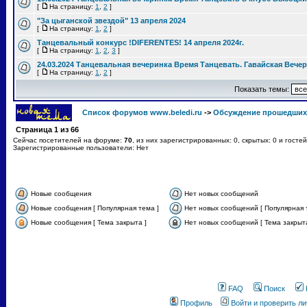
[
На страницу:
1
,
2
]
"За цыганской звездой" 13 апреля 2024
[
На страницу:
1
,
2
]
Танцевальный конкурс !DIFERENTES! 14 апреля 2024г.
[
На страницу:
1
,
2
,
3
]
24.03.2024 Танцевальная вечеринка Время Танцевать. Гавайская Вече
[
На страницу:
1
,
2
]
Показать темы:
Список форумов www.beledi.ru
->
Обсуждение прошедших
Страница
1
из
66
Сейчас посетителей на форуме:
70
, из них зарегистрированных: 0, скрытых: 0 и госте
Зарегистрированные пользователи: Нет
Новые сообщения
Нет новых сообщений
Новые сообщения [ Популярная тема ]
Нет новых сообщений [ Популярная 
Новые сообщения [ Тема закрыта ]
Нет новых сообщений [ Тема закрыта
FAQ
Поиск
Профиль
Войти и проверить л