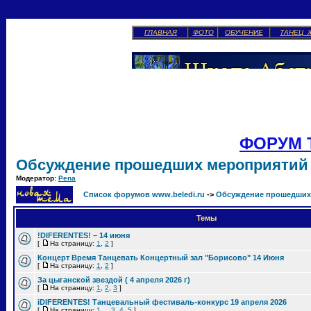
ГЛАВНАЯ
ФОТО
ОБУЧЕНИЕ
ТАНЕЦ 
ФОРУМ 
Обсуждение прошедших мероприятий
Модератор:
Pena
Список форумов www.beledi.ru
->
Обсуждение прошедших
Темы
!DIFERENTES! – 14 июня
[
На страницу:
1
,
2
]
Концерт Время Танцевать Концертный зал "Борисово" 14 Июня
[
На страницу:
1
,
2
]
За цыганской звездой ( 4 апреля 2026 г)
[
На страницу:
1
,
2
,
3
]
iDIFERENTES! Танцевальный фестиваль-конкурс 19 апреля 2026
[
На страницу:
1
...
3
,
4
,
5
]