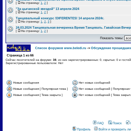
[
На страницу:
1
,
2
]
"За цыганской звездой" 13 апреля 2024
[
На страницу:
1
,
2
]
Танцевальный конкурс !DIFERENTES! 14 апреля 2024г.
[
На страницу:
1
,
2
,
3
]
24.03.2024 Танцевальная вечеринка Время Танцевать. Гавайская Вече
[
На страницу:
1
,
2
]
Показать темы:
Список форумов www.beledi.ru
->
Обсуждение прошедших
Страница
1
из
66
Сейчас посетителей на форуме:
38
, из них зарегистрированных: 0, скрытых: 0 и госте
Зарегистрированные пользователи: Нет
Новые сообщения
Нет новых сообщений
Новые сообщения [ Популярная тема ]
Нет новых сообщений [ Популярная 
Новые сообщения [ Тема закрыта ]
Нет новых сообщений [ Тема закрыта
FAQ
Поиск
Профиль
Войти и проверить л