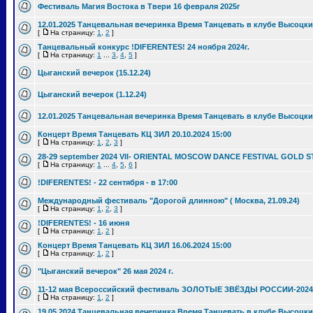
Фестиваль Магия Востока в Твери 16 февраля 2025г
12.01.2025 Танцевальная вечеринка Время Танцевать в клубе Высоцки
[
На страницу:
1
,
2
]
Танцевальный конкурс !DIFERENTES! 24 ноября 2024г.
[
На страницу:
1
...
3
,
4
,
5
]
Цыганский вечерок (15.12.24)
Цыганский вечерок (1.12.24)
12.01.2025 Танцевальная вечеринка Время Танцевать в клубе Высоцки
Концерт Время Танцевать КЦ ЗИЛ 20.10.2024 15:00
[
На страницу:
1
,
2
,
3
]
28-29 september 2024 VII- ORIENTAL MOSCOW DANCE FESTIVAL GOLD S
[
На страницу:
1
...
4
,
5
,
6
]
!DIFERENTES! - 22 сентября - в 17:00
Международный фестиваль "Дорогой длинною" ( Москва, 21.09.24)
[
На страницу:
1
,
2
,
3
]
!DIFERENTES! - 16 июня
[
На страницу:
1
,
2
]
Концерт Время Танцевать КЦ ЗИЛ 16.06.2024 15:00
[
На страницу:
1
,
2
]
"Цыганский вечерок" 26 мая 2024 г.
11-12 мая Всероссийский фестиваль ЗОЛОТЫЕ ЗВЁЗДЫ РОССИИ-2024
[
На страницу:
1
,
2
]
19.05.2024 Танцевальная вечеринка Время Танцевать в клубе Высоцки