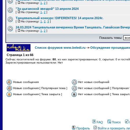
[
На страницу:
1
,
2
]
"За цыганской звездой" 13 апреля 2024
[
На страницу:
1
,
2
]
Танцевальный конкурс !DIFERENTES! 14 апреля 2024г.
[
На страницу:
1
,
2
,
3
]
24.03.2024 Танцевальная вечеринка Время Танцевать. Гавайская Вече
[
На страницу:
1
,
2
]
Показать темы:
Список форумов www.beledi.ru
->
Обсуждение прошедших
Страница
1
из
66
Сейчас посетителей на форуме:
80
, из них зарегистрированных: 0, скрытых: 0 и госте
Зарегистрированные пользователи: Нет
Новые сообщения
Нет новых сообщений
Новые сообщения [ Популярная тема ]
Нет новых сообщений [ Популярная 
Новые сообщения [ Тема закрыта ]
Нет новых сообщений [ Тема закрыта
FAQ
Поиск
Профиль
Войти и проверить л