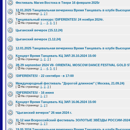
Фестиваль Магия Востока в Твери 16 февраля 2025г
12.01.2025 Танцевальная вечеринка Время Танцевать в клубе Высоцки
[
На страницу:
1
,
2
]
Танцевальный конкурс !DIFERENTES! 24 ноября 2024г.
[
На страницу:
1
...
3
,
4
,
5
]
Цыганский вечерок (15.12.24)
Цыганский вечерок (1.12.24)
12.01.2025 Танцевальная вечеринка Время Танцевать в клубе Высоцки
Концерт Время Танцевать КЦ ЗИЛ 20.10.2024 15:00
[
На страницу:
1
,
2
,
3
]
28-29 september 2024 VII- ORIENTAL MOSCOW DANCE FESTIVAL GOLD S
[
На страницу:
1
...
4
,
5
,
6
]
!DIFERENTES! - 22 сентября - в 17:00
Международный фестиваль "Дорогой длинною" ( Москва, 21.09.24)
[
На страницу:
1
,
2
,
3
]
!DIFERENTES! - 16 июня
[
На страницу:
1
,
2
]
Концерт Время Танцевать КЦ ЗИЛ 16.06.2024 15:00
[
На страницу:
1
,
2
]
"Цыганский вечерок" 26 мая 2024 г.
11-12 мая Всероссийский фестиваль ЗОЛОТЫЕ ЗВЁЗДЫ РОССИИ-2024
[
На страницу:
1
,
2
]
19.05.2024 Танцевальная вечеринка Время Танцевать в клубе Высоцки