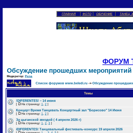
ГЛАВНАЯ
ФОТО
ОБУЧЕНИЕ
ТАНЕЦ 
ФОРУМ 
Обсуждение прошедших мероприятий
Модератор:
Pena
Список форумов www.beledi.ru
->
Обсуждение прошедших
Темы
!DIFERENTES! – 14 июня
[
На страницу:
1
,
2
]
Концерт Время Танцевать Концертный зал "Борисово" 14 Июня
[
На страницу:
1
,
2
]
За цыганской звездой ( 4 апреля 2026 г)
[
На страницу:
1
,
2
,
3
]
iDIFERENTES! Танцевальный фестиваль-конкурс 19 апреля 2026
[
На страницу:
1
...
3
,
4
,
5
]