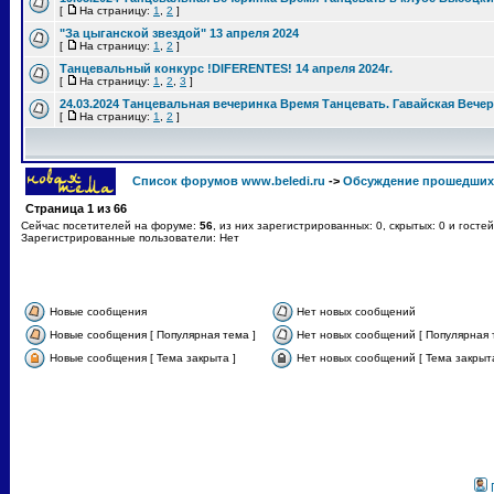
[
На страницу:
1
,
2
]
"За цыганской звездой" 13 апреля 2024
[
На страницу:
1
,
2
]
Танцевальный конкурс !DIFERENTES! 14 апреля 2024г.
[
На страницу:
1
,
2
,
3
]
24.03.2024 Танцевальная вечеринка Время Танцевать. Гавайская Вече
[
На страницу:
1
,
2
]
Список форумов www.beledi.ru
->
Обсуждение прошедших
Страница
1
из
66
Сейчас посетителей на форуме:
56
, из них зарегистрированных: 0, скрытых: 0 и госте
Зарегистрированные пользователи: Нет
Новые сообщения
Нет новых сообщений
Новые сообщения [ Популярная тема ]
Нет новых сообщений [ Популярная 
Новые сообщения [ Тема закрыта ]
Нет новых сообщений [ Тема закрыта