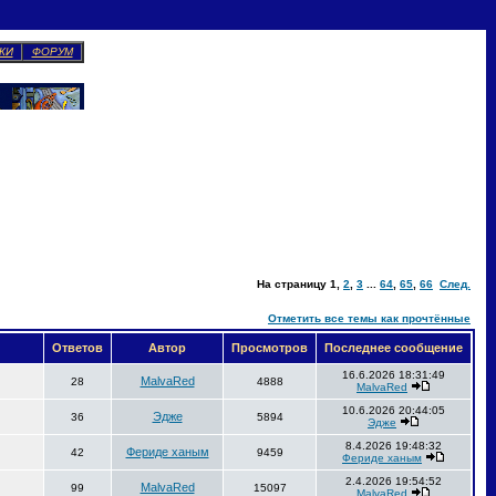
КИ
ФОРУМ
На страницу
1
,
2
,
3
...
64
,
65
,
66
След.
Отметить все темы как прочтённые
Ответов
Автор
Просмотров
Последнее сообщение
16.6.2026 18:31:49
MalvaRed
28
4888
MalvaRed
10.6.2026 20:44:05
Эдже
36
5894
Эдже
8.4.2026 19:48:32
Фериде ханым
42
9459
Фериде ханым
2.4.2026 19:54:52
MalvaRed
99
15097
MalvaRed