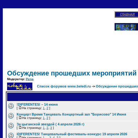
ГЛАВНАЯ
Обсуждение прошедших мероприятий
Модератор:
Pena
Список форумов www.beledi.ru
->
Обсуждение прошедших
!DIFERENTES! – 14 июня
[
На страницу:
1
,
2
]
Концерт Время Танцевать Концертный зал "Борисово" 14 Июня
[
На страницу:
1
,
2
]
За цыганской звездой ( 4 апреля 2026 г)
[
На страницу:
1
,
2
,
3
]
iDIFERENTES! Танцевальный фестиваль-конкурс 19 апреля 2026
[
На страницу:
1
...
3
,
4
,
5
]