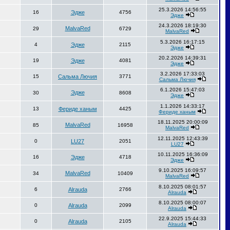
25.3.2026 14:56:55
16
Эдже
4756
Эдже
24.3.2026 18:19:30
MalvaRed
29
6729
MalvaRed
5.3.2026 16:17:15
4
Эдже
2115
Эдже
20.2.2026 14:39:31
19
Эдже
4081
Эдже
3.2.2026 17:33:03
15
Сальма Лючия
3771
Сальма Лючия
6.1.2026 15:47:03
Эдже
30
8608
Эдже
1.1.2026 14:33:17
13
Фериде ханым
4425
Фериде ханым
18.11.2025 20:00:09
MalvaRed
85
16958
MalvaRed
12.11.2025 12:43:39
0
LU27
2051
LU27
10.11.2025 16:36:09
16
Эдже
4718
Эдже
9.10.2025 16:09:57
MalvaRed
34
10409
MalvaRed
8.10.2025 08:01:57
6
Alrauda
2766
Alrauda
8.10.2025 08:00:07
0
Alrauda
2099
Alrauda
22.9.2025 15:44:33
0
Alrauda
2105
Alrauda