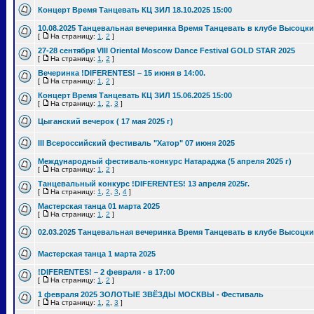
Концерт Время Танцевать КЦ ЗИЛ 18.10.2025 15:00
10.08.2025 Танцевальная вечеринка Время Танцевать в клубе Высоцки
[
На страницу:
1
,
2
]
27-28 сентября VIII Oriental Moscow Dance Festival GOLD STAR 2025
[
На страницу:
1
,
2
]
Вечеринка !DIFERENTES! – 15 июня в 14:00.
[
На страницу:
1
,
2
]
Концерт Время Танцевать КЦ ЗИЛ 15.06.2025 15:00
[
На страницу:
1
,
2
,
3
]
Цыганский вечерок ( 17 мая 2025 г)
III Всероссийский фестиваль "Хатор" 07 июня 2025
Международный фестиваль-конкурс Натараджа (5 апреля 2025 г)
[
На страницу:
1
,
2
]
Танцевальный конкурс !DIFERENTES! 13 апреля 2025г.
[
На страницу:
1
,
2
,
3
,
4
]
Мастерская танца 01 марта 2025
[
На страницу:
1
,
2
]
02.03.2025 Танцевальная вечеринка Время Танцевать в клубе Высоцки
Мастерская танца 1 марта 2025
!DIFERENTES! – 2 февраля - в 17:00
[
На страницу:
1
,
2
]
1 февраля 2025 ЗОЛОТЫЕ ЗВЁЗДЫ МОСКВЫ - Фестиваль
[
На страницу:
1
,
2
,
3
]