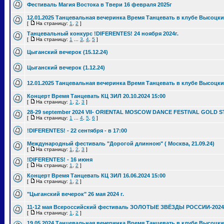
Фестиваль Магия Востока в Твери 16 февраля 2025г
12.01.2025 Танцевальная вечеринка Время Танцевать в клубе Высоцки
[
На страницу:
1
,
2
]
Танцевальный конкурс !DIFERENTES! 24 ноября 2024г.
[
На страницу:
1
...
3
,
4
,
5
]
Цыганский вечерок (15.12.24)
Цыганский вечерок (1.12.24)
12.01.2025 Танцевальная вечеринка Время Танцевать в клубе Высоцки
Концерт Время Танцевать КЦ ЗИЛ 20.10.2024 15:00
[
На страницу:
1
,
2
,
3
]
28-29 september 2024 VII- ORIENTAL MOSCOW DANCE FESTIVAL GOLD S
[
На страницу:
1
...
4
,
5
,
6
]
!DIFERENTES! - 22 сентября - в 17:00
Международный фестиваль "Дорогой длинною" ( Москва, 21.09.24)
[
На страницу:
1
,
2
,
3
]
!DIFERENTES! - 16 июня
[
На страницу:
1
,
2
]
Концерт Время Танцевать КЦ ЗИЛ 16.06.2024 15:00
[
На страницу:
1
,
2
]
"Цыганский вечерок" 26 мая 2024 г.
11-12 мая Всероссийский фестиваль ЗОЛОТЫЕ ЗВЁЗДЫ РОССИИ-2024
[
На страницу:
1
,
2
]
19.05.2024 Танцевальная вечеринка Время Танцевать в клубе Высоцки