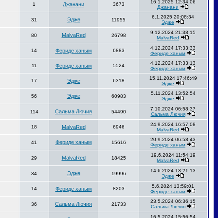
16.1.2025 12:34:06
1
Джанани
3673
Джанани
6.1.2025 20:08:34
Эдже
31
11955
Эдже
9.12.2024 21:38:15
MalvaRed
80
26798
MalvaRed
4.12.2024 17:33:33
14
Фериде ханым
6883
Фериде ханым
4.12.2024 17:33:13
11
Фериде ханым
5524
Фериде ханым
15.11.2024 17:46:49
17
Эдже
6318
Эдже
5.11.2024 13:52:54
Эдже
56
60983
Эдже
7.10.2024 06:58:37
Сальма Лючия
114
54490
Сальма Лючия
24.9.2024 16:57:08
18
MalvaRed
6946
MalvaRed
20.9.2024 06:58:43
Фериде ханым
41
15616
Фериде ханым
19.6.2024 11:54:19
MalvaRed
29
18425
MalvaRed
14.6.2024 13:21:13
Эдже
34
19996
Эдже
5.6.2024 13:59:01
14
Фериде ханым
8203
Фериде ханым
23.5.2024 06:36:15
Сальма Лючия
36
21733
Сальма Лючия
16.5.2024 15:56:54