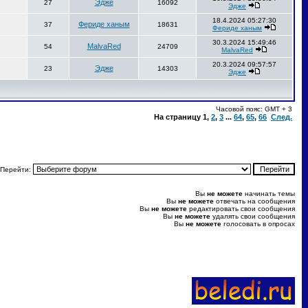
Эдже
27
16092
Эдже
18.4.2024 05:27:30
Фериде ханым
37
18631
Фериде ханым
30.3.2024 15:49:46
MalvaRed
54
24709
MalvaRed
20.3.2024 09:57:57
Эдже
23
14303
Эдже
Часовой пояс: GMT + 3
На страницу
1
,
2
,
3
...
64
,
65
,
66
След.
Перейти:
Вы
не можете
начинать темы
Вы
не можете
отвечать на сообщения
Вы
не можете
редактировать свои сообщения
Вы
не можете
удалять свои сообщения
Вы
не можете
голосовать в опросах