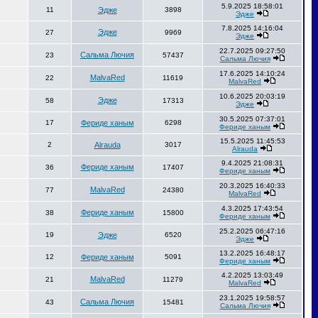
5.9.2025 18:58:01
11
Эдже
3898
Эдже
7.8.2025 14:16:04
Эдже
27
9969
Эдже
22.7.2025 09:27:50
Сальма Лючия
23
57437
Сальма Лючия
17.6.2025 14:10:24
MalvaRed
22
11619
MalvaRed
10.6.2025 20:03:19
Эдже
58
17313
Эдже
30.5.2025 07:37:01
17
Фериде ханым
6298
Фериде ханым
15.5.2025 11:45:53
2
Alrauda
3017
Alrauda
9.4.2025 21:08:31
Фериде ханым
36
17407
Фериде ханым
20.3.2025 16:40:33
MalvaRed
77
24380
MalvaRed
4.3.2025 17:43:54
Фериде ханым
38
15800
Фериде ханым
25.2.2025 06:47:16
19
Эдже
6520
Эдже
13.2.2025 16:48:17
12
Фериде ханым
5091
Фериде ханым
4.2.2025 13:03:49
MalvaRed
21
11279
MalvaRed
23.1.2025 19:58:57
Сальма Лючия
43
15481
Сальма Лючия