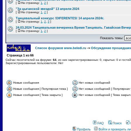
[
На страницу:
1
,
2
]
"За цыганской звездой" 13 апреля 2024
[
На страницу:
1
,
2
]
Танцевальный конкурс !DIFERENTES! 14 апреля 2024г.
[
На страницу:
1
,
2
,
3
]
24.03.2024 Танцевальная вечеринка Время Танцевать. Гавайская Вече
[
На страницу:
1
,
2
]
Показать темы:
Список форумов www.beledi.ru
->
Обсуждение прошедших
Страница
1
из
66
Сейчас посетителей на форуме:
64
, из них зарегистрированных: 0, скрытых: 0 и госте
Зарегистрированные пользователи: Нет
Новые сообщения
Нет новых сообщений
Новые сообщения [ Популярная тема ]
Нет новых сообщений [ Популярная 
Новые сообщения [ Тема закрыта ]
Нет новых сообщений [ Тема закрыта
FAQ
Поиск
Профиль
Войти и проверить л