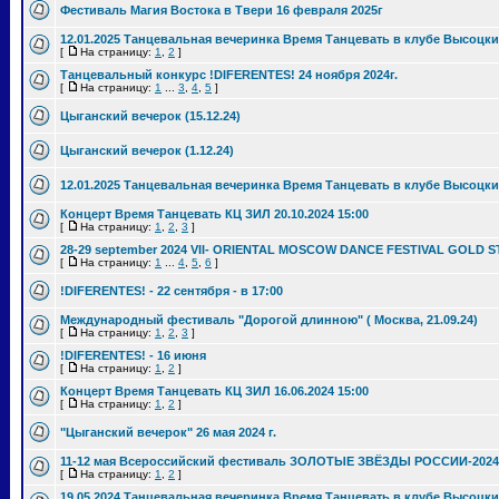
Фестиваль Магия Востока в Твери 16 февраля 2025г
12.01.2025 Танцевальная вечеринка Время Танцевать в клубе Высоцки
[
На страницу:
1
,
2
]
Танцевальный конкурс !DIFERENTES! 24 ноября 2024г.
[
На страницу:
1
...
3
,
4
,
5
]
Цыганский вечерок (15.12.24)
Цыганский вечерок (1.12.24)
12.01.2025 Танцевальная вечеринка Время Танцевать в клубе Высоцки
Концерт Время Танцевать КЦ ЗИЛ 20.10.2024 15:00
[
На страницу:
1
,
2
,
3
]
28-29 september 2024 VII- ORIENTAL MOSCOW DANCE FESTIVAL GOLD S
[
На страницу:
1
...
4
,
5
,
6
]
!DIFERENTES! - 22 сентября - в 17:00
Международный фестиваль "Дорогой длинною" ( Москва, 21.09.24)
[
На страницу:
1
,
2
,
3
]
!DIFERENTES! - 16 июня
[
На страницу:
1
,
2
]
Концерт Время Танцевать КЦ ЗИЛ 16.06.2024 15:00
[
На страницу:
1
,
2
]
"Цыганский вечерок" 26 мая 2024 г.
11-12 мая Всероссийский фестиваль ЗОЛОТЫЕ ЗВЁЗДЫ РОССИИ-2024
[
На страницу:
1
,
2
]
19.05.2024 Танцевальная вечеринка Время Танцевать в клубе Высоцки