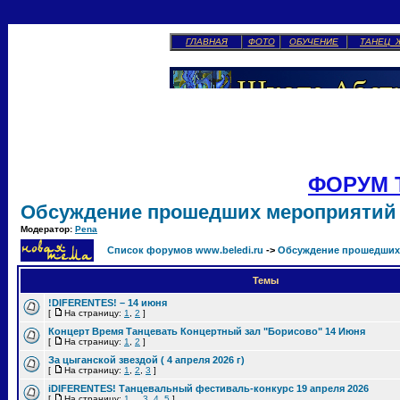
ГЛАВНАЯ
ФОТО
ОБУЧЕНИЕ
ТАНЕЦ 
ФОРУМ 
Обсуждение прошедших мероприятий
Модератор:
Pena
Список форумов www.beledi.ru
->
Обсуждение прошедших
Темы
!DIFERENTES! – 14 июня
[
На страницу:
1
,
2
]
Концерт Время Танцевать Концертный зал "Борисово" 14 Июня
[
На страницу:
1
,
2
]
За цыганской звездой ( 4 апреля 2026 г)
[
На страницу:
1
,
2
,
3
]
iDIFERENTES! Танцевальный фестиваль-конкурс 19 апреля 2026
[
На страницу:
1
...
3
,
4
,
5
]