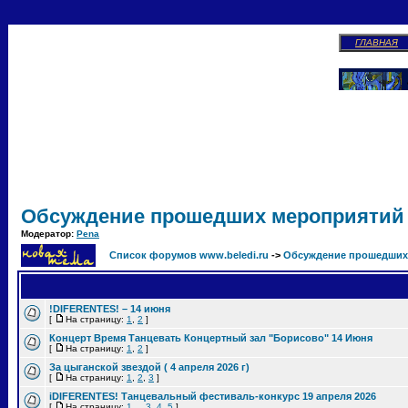
ГЛАВНАЯ
Обсуждение прошедших мероприятий
Модератор:
Pena
Список форумов www.beledi.ru
->
Обсуждение прошедших
!DIFERENTES! – 14 июня
[
На страницу:
1
,
2
]
Концерт Время Танцевать Концертный зал "Борисово" 14 Июня
[
На страницу:
1
,
2
]
За цыганской звездой ( 4 апреля 2026 г)
[
На страницу:
1
,
2
,
3
]
iDIFERENTES! Танцевальный фестиваль-конкурс 19 апреля 2026
[
На страницу:
1
...
3
,
4
,
5
]