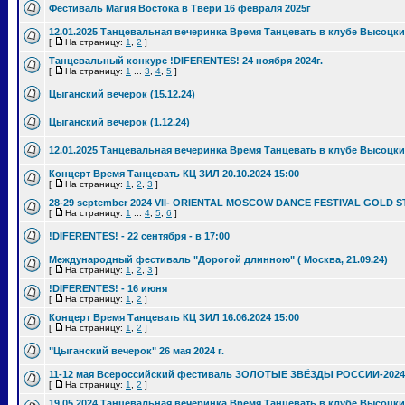
Фестиваль Магия Востока в Твери 16 февраля 2025г
12.01.2025 Танцевальная вечеринка Время Танцевать в клубе Высоцки
[
На страницу:
1
,
2
]
Танцевальный конкурс !DIFERENTES! 24 ноября 2024г.
[
На страницу:
1
...
3
,
4
,
5
]
Цыганский вечерок (15.12.24)
Цыганский вечерок (1.12.24)
12.01.2025 Танцевальная вечеринка Время Танцевать в клубе Высоцки
Концерт Время Танцевать КЦ ЗИЛ 20.10.2024 15:00
[
На страницу:
1
,
2
,
3
]
28-29 september 2024 VII- ORIENTAL MOSCOW DANCE FESTIVAL GOLD S
[
На страницу:
1
...
4
,
5
,
6
]
!DIFERENTES! - 22 сентября - в 17:00
Международный фестиваль "Дорогой длинною" ( Москва, 21.09.24)
[
На страницу:
1
,
2
,
3
]
!DIFERENTES! - 16 июня
[
На страницу:
1
,
2
]
Концерт Время Танцевать КЦ ЗИЛ 16.06.2024 15:00
[
На страницу:
1
,
2
]
"Цыганский вечерок" 26 мая 2024 г.
11-12 мая Всероссийский фестиваль ЗОЛОТЫЕ ЗВЁЗДЫ РОССИИ-2024
[
На страницу:
1
,
2
]
19.05.2024 Танцевальная вечеринка Время Танцевать в клубе Высоцки