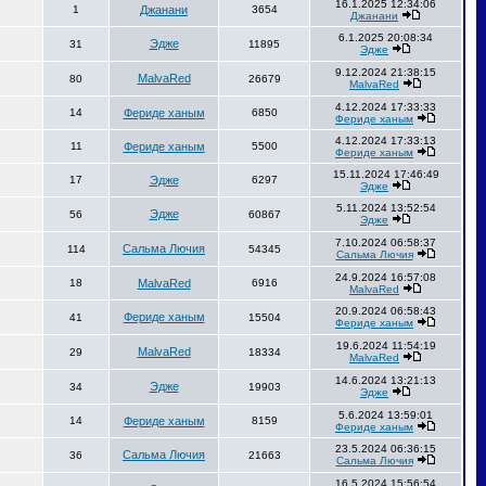
16.1.2025 12:34:06
1
Джанани
3654
Джанани
6.1.2025 20:08:34
Эдже
31
11895
Эдже
9.12.2024 21:38:15
MalvaRed
80
26679
MalvaRed
4.12.2024 17:33:33
14
Фериде ханым
6850
Фериде ханым
4.12.2024 17:33:13
11
Фериде ханым
5500
Фериде ханым
15.11.2024 17:46:49
17
Эдже
6297
Эдже
5.11.2024 13:52:54
Эдже
56
60867
Эдже
7.10.2024 06:58:37
Сальма Лючия
114
54345
Сальма Лючия
24.9.2024 16:57:08
18
MalvaRed
6916
MalvaRed
20.9.2024 06:58:43
Фериде ханым
41
15504
Фериде ханым
19.6.2024 11:54:19
MalvaRed
29
18334
MalvaRed
14.6.2024 13:21:13
Эдже
34
19903
Эдже
5.6.2024 13:59:01
14
Фериде ханым
8159
Фериде ханым
23.5.2024 06:36:15
Сальма Лючия
36
21663
Сальма Лючия
16.5.2024 15:56:54