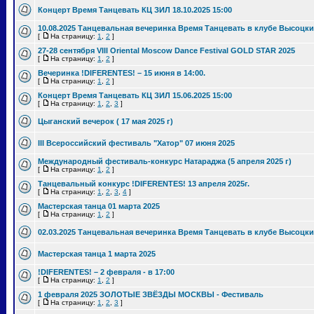
Концерт Время Танцевать КЦ ЗИЛ 18.10.2025 15:00
10.08.2025 Танцевальная вечеринка Время Танцевать в клубе Высоцки
[
На страницу:
1
,
2
]
27-28 сентября VIII Oriental Moscow Dance Festival GOLD STAR 2025
[
На страницу:
1
,
2
]
Вечеринка !DIFERENTES! – 15 июня в 14:00.
[
На страницу:
1
,
2
]
Концерт Время Танцевать КЦ ЗИЛ 15.06.2025 15:00
[
На страницу:
1
,
2
,
3
]
Цыганский вечерок ( 17 мая 2025 г)
III Всероссийский фестиваль "Хатор" 07 июня 2025
Международный фестиваль-конкурс Натараджа (5 апреля 2025 г)
[
На страницу:
1
,
2
]
Танцевальный конкурс !DIFERENTES! 13 апреля 2025г.
[
На страницу:
1
,
2
,
3
,
4
]
Мастерская танца 01 марта 2025
[
На страницу:
1
,
2
]
02.03.2025 Танцевальная вечеринка Время Танцевать в клубе Высоцки
Мастерская танца 1 марта 2025
!DIFERENTES! – 2 февраля - в 17:00
[
На страницу:
1
,
2
]
1 февраля 2025 ЗОЛОТЫЕ ЗВЁЗДЫ МОСКВЫ - Фестиваль
[
На страницу:
1
,
2
,
3
]