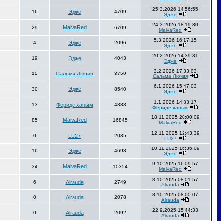
25.3.2026 14:56:55
16
Эдже
4709
Эдже
24.3.2026 18:19:30
MalvaRed
29
6709
MalvaRed
5.3.2026 16:17:15
4
Эдже
2096
Эдже
20.2.2026 14:39:31
19
Эдже
4043
Эдже
3.2.2026 17:33:03
15
Сальма Лючия
3759
Сальма Лючия
6.1.2026 15:47:03
Эдже
30
8540
Эдже
1.1.2026 14:33:17
13
Фериде ханым
4383
Фериде ханым
18.11.2025 20:00:09
MalvaRed
85
16845
MalvaRed
12.11.2025 12:43:39
0
LU27
2035
LU27
10.11.2025 16:36:09
16
Эдже
4698
Эдже
9.10.2025 16:09:57
MalvaRed
34
10354
MalvaRed
8.10.2025 08:01:57
6
Alrauda
2749
Alrauda
8.10.2025 08:00:07
0
Alrauda
2078
Alrauda
22.9.2025 15:44:33
0
Alrauda
2092
Alrauda