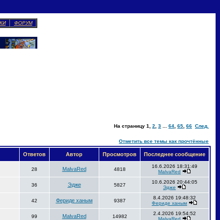
КИ
ФОРУМ
На страницу
1
,
2
,
3
...
64
,
65
,
66
След.
Отметить все темы как прочтённые
Ответов
Автор
Просмотров
Последнее сообщение
16.6.2026 18:31:49
MalvaRed
28
4818
MalvaRed
10.6.2026 20:44:05
Эдже
36
5827
Эдже
8.4.2026 19:48:32
Фериде ханым
42
9387
Фериде ханым
2.4.2026 19:54:52
MalvaRed
99
14982
MalvaRed