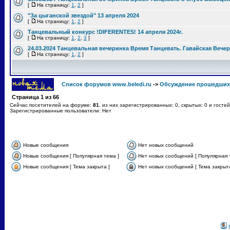
[
На страницу:
1
,
2
]
"За цыганской звездой" 13 апреля 2024
[
На страницу:
1
,
2
]
Танцевальный конкурс !DIFERENTES! 14 апреля 2024г.
[
На страницу:
1
,
2
,
3
]
24.03.2024 Танцевальная вечеринка Время Танцевать. Гавайская Вече
[
На страницу:
1
,
2
]
Список форумов www.beledi.ru
->
Обсуждение прошедших
Страница
1
из
66
Сейчас посетителей на форуме:
81
, из них зарегистрированных: 0, скрытых: 0 и госте
Зарегистрированные пользователи: Нет
Новые сообщения
Нет новых сообщений
Новые сообщения [ Популярная тема ]
Нет новых сообщений [ Популярная 
Новые сообщения [ Тема закрыта ]
Нет новых сообщений [ Тема закрыта