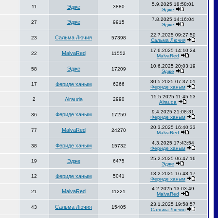
5.9.2025 18:58:01
11
Эдже
3880
Эдже
7.8.2025 14:16:04
Эдже
27
9915
Эдже
22.7.2025 09:27:50
Сальма Лючия
23
57398
Сальма Лючия
17.6.2025 14:10:24
MalvaRed
22
11552
MalvaRed
10.6.2025 20:03:19
Эдже
58
17209
Эдже
30.5.2025 07:37:01
17
Фериде ханым
6266
Фериде ханым
15.5.2025 11:45:53
2
Alrauda
2990
Alrauda
9.4.2025 21:08:31
Фериде ханым
36
17259
Фериде ханым
20.3.2025 16:40:33
MalvaRed
77
24270
MalvaRed
4.3.2025 17:43:54
Фериде ханым
38
15732
Фериде ханым
25.2.2025 06:47:16
19
Эдже
6475
Эдже
13.2.2025 16:48:17
12
Фериде ханым
5041
Фериде ханым
4.2.2025 13:03:49
MalvaRed
21
11221
MalvaRed
23.1.2025 19:58:57
Сальма Лючия
43
15405
Сальма Лючия