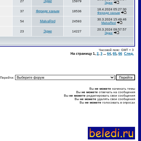
Эдже
27
15979
Эдже
18.4.2024 05:27:30
Фериде ханым
37
18536
Фериде ханым
30.3.2024 15:49:46
MalvaRed
54
24593
MalvaRed
20.3.2024 09:57:57
Эдже
23
14227
Эдже
Часовой пояс: GMT + 3
На страницу
1
,
2
,
3
...
64
,
65
,
66
След.
Перейти:
Вы
не можете
начинать темы
Вы
не можете
отвечать на сообщения
Вы
не можете
редактировать свои сообщения
Вы
не можете
удалять свои сообщения
Вы
не можете
голосовать в опросах