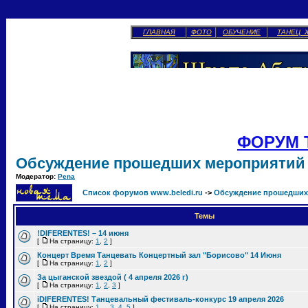
ГЛАВНАЯ
ФОТО
ОБУЧЕНИЕ
ТАНЕЦ 
ФОРУМ 
Обсуждение прошедших мероприятий
Модератор:
Pena
Список форумов www.beledi.ru
->
Обсуждение прошедших
Темы
!DIFERENTES! – 14 июня
[
На страницу:
1
,
2
]
Концерт Время Танцевать Концертный зал "Борисово" 14 Июня
[
На страницу:
1
,
2
]
За цыганской звездой ( 4 апреля 2026 г)
[
На страницу:
1
,
2
,
3
]
iDIFERENTES! Танцевальный фестиваль-конкурс 19 апреля 2026
[
На страницу:
1
...
3
,
4
,
5
]