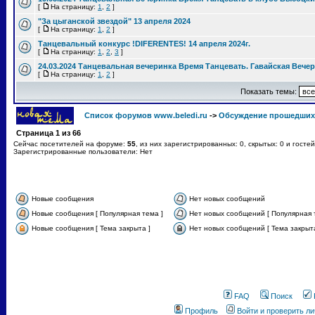
[
На страницу:
1
,
2
]
"За цыганской звездой" 13 апреля 2024
[
На страницу:
1
,
2
]
Танцевальный конкурс !DIFERENTES! 14 апреля 2024г.
[
На страницу:
1
,
2
,
3
]
24.03.2024 Танцевальная вечеринка Время Танцевать. Гавайская Вече
[
На страницу:
1
,
2
]
Показать темы:
Список форумов www.beledi.ru
->
Обсуждение прошедших
Страница
1
из
66
Сейчас посетителей на форуме:
55
, из них зарегистрированных: 0, скрытых: 0 и госте
Зарегистрированные пользователи: Нет
Новые сообщения
Нет новых сообщений
Новые сообщения [ Популярная тема ]
Нет новых сообщений [ Популярная 
Новые сообщения [ Тема закрыта ]
Нет новых сообщений [ Тема закрыта
FAQ
Поиск
Профиль
Войти и проверить л