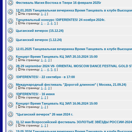
Фестиваль Магия Востока в Твери 16 февраля 2025г
12.01.2025 Танцевальная вечеринка Время Танцевать в клубе Высоцки
[
На страницу:
1
,
2
]
Танцевальный конкурс !DIFERENTES! 24 ноября 2024г.
[
На страницу:
1
...
3
,
4
,
5
]
Цыганский вечерок (15.12.24)
Цыганский вечерок (1.12.24)
12.01.2025 Танцевальная вечеринка Время Танцевать в клубе Высоцки
Концерт Время Танцевать КЦ ЗИЛ 20.10.2024 15:00
[
На страницу:
1
,
2
,
3
]
28-29 september 2024 VII- ORIENTAL MOSCOW DANCE FESTIVAL GOLD S
[
На страницу:
1
...
4
,
5
,
6
]
!DIFERENTES! - 22 сентября - в 17:00
Международный фестиваль "Дорогой длинною" ( Москва, 21.09.24)
[
На страницу:
1
,
2
,
3
]
!DIFERENTES! - 16 июня
[
На страницу:
1
,
2
]
Концерт Время Танцевать КЦ ЗИЛ 16.06.2024 15:00
[
На страницу:
1
,
2
]
"Цыганский вечерок" 26 мая 2024 г.
11-12 мая Всероссийский фестиваль ЗОЛОТЫЕ ЗВЁЗДЫ РОССИИ-2024
[
На страницу:
1
,
2
]
19.05.2024 Танцевальная вечеринка Время Танцевать в клубе Высоцки