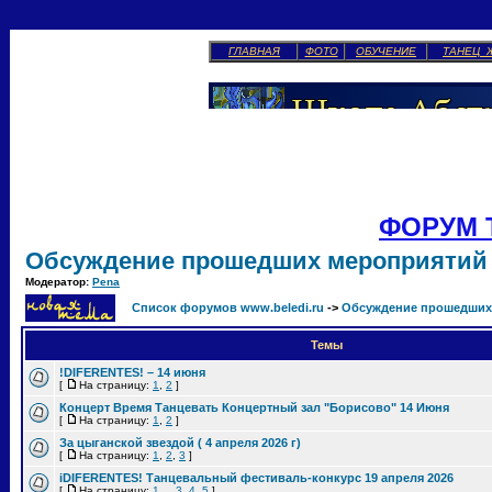
ГЛАВНАЯ
ФОТО
ОБУЧЕНИЕ
ТАНЕЦ 
ФОРУМ 
Обсуждение прошедших мероприятий
Модератор:
Pena
Список форумов www.beledi.ru
->
Обсуждение прошедших
Темы
!DIFERENTES! – 14 июня
[
На страницу:
1
,
2
]
Концерт Время Танцевать Концертный зал "Борисово" 14 Июня
[
На страницу:
1
,
2
]
За цыганской звездой ( 4 апреля 2026 г)
[
На страницу:
1
,
2
,
3
]
iDIFERENTES! Танцевальный фестиваль-конкурс 19 апреля 2026
[
На страницу:
1
...
3
,
4
,
5
]