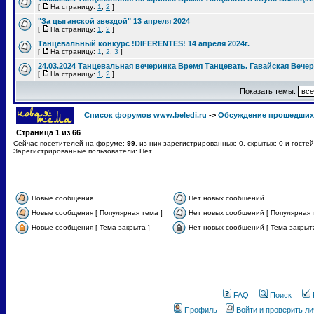
[
На страницу:
1
,
2
]
"За цыганской звездой" 13 апреля 2024
[
На страницу:
1
,
2
]
Танцевальный конкурс !DIFERENTES! 14 апреля 2024г.
[
На страницу:
1
,
2
,
3
]
24.03.2024 Танцевальная вечеринка Время Танцевать. Гавайская Вече
[
На страницу:
1
,
2
]
Показать темы:
Список форумов www.beledi.ru
->
Обсуждение прошедших
Страница
1
из
66
Сейчас посетителей на форуме:
99
, из них зарегистрированных: 0, скрытых: 0 и госте
Зарегистрированные пользователи: Нет
Новые сообщения
Нет новых сообщений
Новые сообщения [ Популярная тема ]
Нет новых сообщений [ Популярная 
Новые сообщения [ Тема закрыта ]
Нет новых сообщений [ Тема закрыта
FAQ
Поиск
Профиль
Войти и проверить л