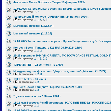
Фестиваль Магия Востока в Твери 16 февраля 2025г
12.01.2025 Танцевальная вечеринка Время Танцевать в клубе Высоцки
[
На страницу:
1
,
2
]
Танцевальный конкурс !DIFERENTES! 24 ноября 2024г.
[
На страницу:
1
...
3
,
4
,
5
]
Цыганский вечерок (15.12.24)
Цыганский вечерок (1.12.24)
12.01.2025 Танцевальная вечеринка Время Танцевать в клубе Высоцки
Концерт Время Танцевать КЦ ЗИЛ 20.10.2024 15:00
[
На страницу:
1
,
2
,
3
]
28-29 september 2024 VII- ORIENTAL MOSCOW DANCE FESTIVAL GOLD S
[
На страницу:
1
...
4
,
5
,
6
]
!DIFERENTES! - 22 сентября - в 17:00
Международный фестиваль "Дорогой длинною" ( Москва, 21.09.24)
[
На страницу:
1
,
2
,
3
]
!DIFERENTES! - 16 июня
[
На страницу:
1
,
2
]
Концерт Время Танцевать КЦ ЗИЛ 16.06.2024 15:00
[
На страницу:
1
,
2
]
"Цыганский вечерок" 26 мая 2024 г.
11-12 мая Всероссийский фестиваль ЗОЛОТЫЕ ЗВЁЗДЫ РОССИИ-2024
[
На страницу:
1
,
2
]
19.05.2024 Танцевальная вечеринка Время Танцевать в клубе Высоцки