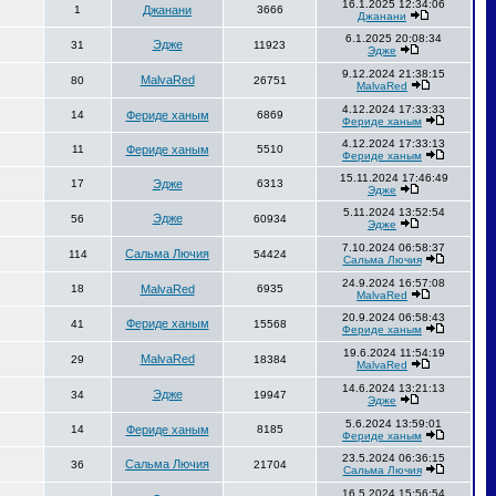
16.1.2025 12:34:06
1
Джанани
3666
Джанани
6.1.2025 20:08:34
Эдже
31
11923
Эдже
9.12.2024 21:38:15
MalvaRed
80
26751
MalvaRed
4.12.2024 17:33:33
14
Фериде ханым
6869
Фериде ханым
4.12.2024 17:33:13
11
Фериде ханым
5510
Фериде ханым
15.11.2024 17:46:49
17
Эдже
6313
Эдже
5.11.2024 13:52:54
Эдже
56
60934
Эдже
7.10.2024 06:58:37
Сальма Лючия
114
54424
Сальма Лючия
24.9.2024 16:57:08
18
MalvaRed
6935
MalvaRed
20.9.2024 06:58:43
Фериде ханым
41
15568
Фериде ханым
19.6.2024 11:54:19
MalvaRed
29
18384
MalvaRed
14.6.2024 13:21:13
Эдже
34
19947
Эдже
5.6.2024 13:59:01
14
Фериде ханым
8185
Фериде ханым
23.5.2024 06:36:15
Сальма Лючия
36
21704
Сальма Лючия
16.5.2024 15:56:54