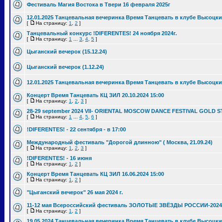
Фестиваль Магия Востока в Твери 16 февраля 2025г
12.01.2025 Танцевальная вечеринка Время Танцевать в клубе Высоцки
[
На страницу:
1
,
2
]
Танцевальный конкурс !DIFERENTES! 24 ноября 2024г.
[
На страницу:
1
...
3
,
4
,
5
]
Цыганский вечерок (15.12.24)
Цыганский вечерок (1.12.24)
12.01.2025 Танцевальная вечеринка Время Танцевать в клубе Высоцки
Концерт Время Танцевать КЦ ЗИЛ 20.10.2024 15:00
[
На страницу:
1
,
2
,
3
]
28-29 september 2024 VII- ORIENTAL MOSCOW DANCE FESTIVAL GOLD S
[
На страницу:
1
...
4
,
5
,
6
]
!DIFERENTES! - 22 сентября - в 17:00
Международный фестиваль "Дорогой длинною" ( Москва, 21.09.24)
[
На страницу:
1
,
2
,
3
]
!DIFERENTES! - 16 июня
[
На страницу:
1
,
2
]
Концерт Время Танцевать КЦ ЗИЛ 16.06.2024 15:00
[
На страницу:
1
,
2
]
"Цыганский вечерок" 26 мая 2024 г.
11-12 мая Всероссийский фестиваль ЗОЛОТЫЕ ЗВЁЗДЫ РОССИИ-2024
[
На страницу:
1
,
2
]
19.05.2024 Танцевальная вечеринка Время Танцевать в клубе Высоцки