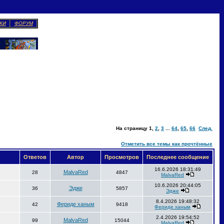
КИ
ФОРУМ
На страницу
1
,
2
,
3
...
64
,
65
,
66
След.
Отметить все темы как прочтённые
Ответов
Автор
Просмотров
Последнее сообщение
16.6.2026 18:31:49
MalvaRed
28
4847
MalvaRed
10.6.2026 20:44:05
Эдже
36
5857
Эдже
8.4.2026 19:48:32
Фериде ханым
42
9418
Фериде ханым
2.4.2026 19:54:52
MalvaRed
99
15044
MalvaRed