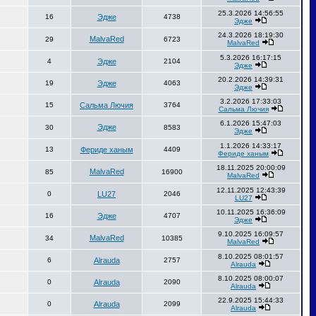
25.3.2026 14:56:55
16
Эдже
4738
Эдже
24.3.2026 18:19:30
MalvaRed
29
6723
MalvaRed
5.3.2026 16:17:15
4
Эдже
2104
Эдже
20.2.2026 14:39:31
19
Эдже
4063
Эдже
3.2.2026 17:33:03
15
Сальма Лючия
3764
Сальма Лючия
6.1.2026 15:47:03
Эдже
30
8583
Эдже
1.1.2026 14:33:17
13
Фериде ханым
4409
Фериде ханым
18.11.2025 20:00:09
MalvaRed
85
16900
MalvaRed
12.11.2025 12:43:39
0
LU27
2046
LU27
10.11.2025 16:36:09
16
Эдже
4707
Эдже
9.10.2025 16:09:57
MalvaRed
34
10385
MalvaRed
8.10.2025 08:01:57
6
Alrauda
2757
Alrauda
8.10.2025 08:00:07
0
Alrauda
2090
Alrauda
22.9.2025 15:44:33
0
Alrauda
2099
Alrauda