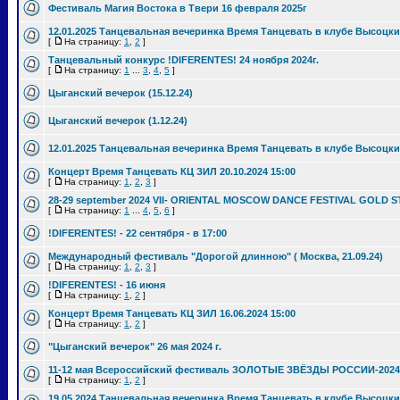
Фестиваль Магия Востока в Твери 16 февраля 2025г
12.01.2025 Танцевальная вечеринка Время Танцевать в клубе Высоцки
[
На страницу:
1
,
2
]
Танцевальный конкурс !DIFERENTES! 24 ноября 2024г.
[
На страницу:
1
...
3
,
4
,
5
]
Цыганский вечерок (15.12.24)
Цыганский вечерок (1.12.24)
12.01.2025 Танцевальная вечеринка Время Танцевать в клубе Высоцки
Концерт Время Танцевать КЦ ЗИЛ 20.10.2024 15:00
[
На страницу:
1
,
2
,
3
]
28-29 september 2024 VII- ORIENTAL MOSCOW DANCE FESTIVAL GOLD S
[
На страницу:
1
...
4
,
5
,
6
]
!DIFERENTES! - 22 сентября - в 17:00
Международный фестиваль "Дорогой длинною" ( Москва, 21.09.24)
[
На страницу:
1
,
2
,
3
]
!DIFERENTES! - 16 июня
[
На страницу:
1
,
2
]
Концерт Время Танцевать КЦ ЗИЛ 16.06.2024 15:00
[
На страницу:
1
,
2
]
"Цыганский вечерок" 26 мая 2024 г.
11-12 мая Всероссийский фестиваль ЗОЛОТЫЕ ЗВЁЗДЫ РОССИИ-2024
[
На страницу:
1
,
2
]
19.05.2024 Танцевальная вечеринка Время Танцевать в клубе Высоцки