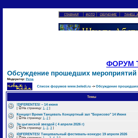
ГЛАВНАЯ
ФОТО
ОБУЧЕНИЕ
ТАНЕЦ 
ФОРУМ 
Обсуждение прошедших мероприятий
Модератор:
Pena
Список форумов www.beledi.ru
->
Обсуждение прошедших
Темы
!DIFERENTES! – 14 июня
[
На страницу:
1
,
2
]
Концерт Время Танцевать Концертный зал "Борисово" 14 Июня
[
На страницу:
1
,
2
]
За цыганской звездой ( 4 апреля 2026 г)
[
На страницу:
1
,
2
,
3
]
iDIFERENTES! Танцевальный фестиваль-конкурс 19 апреля 2026
[
На страницу:
1
...
3
,
4
,
5
]