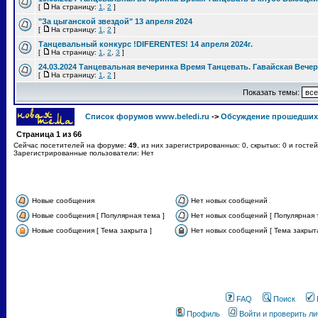
[
На страницу:
1
,
2
]
"За цыганской звездой" 13 апреля 2024
[
На страницу:
1
,
2
]
Танцевальный конкурс !DIFERENTES! 14 апреля 2024г.
[
На страницу:
1
,
2
,
3
]
24.03.2024 Танцевальная вечеринка Время Танцевать. Гавайская Вече
[
На страницу:
1
,
2
]
Показать темы:
Список форумов www.beledi.ru
->
Обсуждение прошедших
Страница
1
из
66
Сейчас посетителей на форуме:
49
, из них зарегистрированных: 0, скрытых: 0 и госте
Зарегистрированные пользователи: Нет
Новые сообщения
Нет новых сообщений
Новые сообщения [ Популярная тема ]
Нет новых сообщений [ Популярная 
Новые сообщения [ Тема закрыта ]
Нет новых сообщений [ Тема закрыта
FAQ
Поиск
Профиль
Войти и проверить л