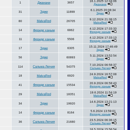
16.1.2025 12:34:06
1
Джанани
3657
Джанани
6.1.2025 20:08:34
Эдже
31
11899
Эдже
9.12.2024 21:38:15
MalvaRed
80
26705
MalvaRed
4.12.2024 17:33:33
14
Фериде ханым
6862
Фериде ханым
4.12.2024 17:33:13
11
Фериде ханым
5506
Фериде ханым
15.11.2024 17:46:49
17
Эдже
6305
Эдже
5.11.2024 13:52:54
Эдже
56
60893
Эдже
7.10.2024 06:58:37
Сальма Лючия
114
54375
Сальма Лючия
24.9.2024 16:57:08
18
MalvaRed
6920
MalvaRed
20.9.2024 06:58:43
Фериде ханым
41
15534
Фериде ханым
19.6.2024 11:54:19
MalvaRed
29
18351
MalvaRed
14.6.2024 13:21:13
Эдже
34
19920
Эдже
5.6.2024 13:59:01
14
Фериде ханым
8164
Фериде ханым
23.5.2024 06:36:15
Сальма Лючия
36
21680
Сальма Лючия
16.5.2024 15:56:54