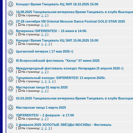
Концерт Время Танцевать КЦ ЗИЛ 18.10.2025 15:00
10.08.2025 Танцевальная вечеринка Время Танцевать в клубе Высоцки
[
На страницу:
1
,
2
]
27-28 сентября VIII Oriental Moscow Dance Festival GOLD STAR 2025
[
На страницу:
1
,
2
]
Вечеринка !DIFERENTES! – 15 июня в 14:00.
[
На страницу:
1
,
2
]
Концерт Время Танцевать КЦ ЗИЛ 15.06.2025 15:00
[
На страницу:
1
,
2
,
3
]
Цыганский вечерок ( 17 мая 2025 г)
III Всероссийский фестиваль "Хатор" 07 июня 2025
Международный фестиваль-конкурс Натараджа (5 апреля 2025 г)
[
На страницу:
1
,
2
]
Танцевальный конкурс !DIFERENTES! 13 апреля 2025г.
[
На страницу:
1
,
2
,
3
,
4
]
Мастерская танца 01 марта 2025
[
На страницу:
1
,
2
]
02.03.2025 Танцевальная вечеринка Время Танцевать в клубе Высоцки
Мастерская танца 1 марта 2025
!DIFERENTES! – 2 февраля - в 17:00
[
На страницу:
1
,
2
]
1 февраля 2025 ЗОЛОТЫЕ ЗВЁЗДЫ МОСКВЫ - Фестиваль
[
На страницу:
1
,
2
,
3
]