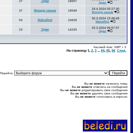
Эдже
27
16007
Эдже
18.4.2024 05:27:30
Фериде ханым
37
18548
Фериде ханым
30.3.2024 15:49:46
MalvaRed
54
24628
MalvaRed
20.3.2024 09:57:57
Эдже
23
14245
Эдже
Часовой пояс: GMT + 3
На страницу
1
,
2
,
3
...
64
,
65
,
66
След.
Перейти:
Вы
не можете
начинать темы
Вы
не можете
отвечать на сообщения
Вы
не можете
редактировать свои сообщения
Вы
не можете
удалять свои сообщения
Вы
не можете
голосовать в опросах