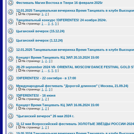
Фестиваль Магия Востока в Твери 16 февраля 2025г
12.01.2025 Танцевальная вечеринка Время Танцевать в клубе Высоцки
[
На страницу:
1
,
2
]
Танцевальный конкурс !DIFERENTES! 24 ноября 2024г.
[
На страницу:
1
...
3
,
4
,
5
]
Цыганский вечерок (15.12.24)
Цыганский вечерок (1.12.24)
12.01.2025 Танцевальная вечеринка Время Танцевать в клубе Высоцки
Концерт Время Танцевать КЦ ЗИЛ 20.10.2024 15:00
[
На страницу:
1
,
2
,
3
]
28-29 september 2024 VII- ORIENTAL MOSCOW DANCE FESTIVAL GOLD S
[
На страницу:
1
...
4
,
5
,
6
]
!DIFERENTES! - 22 сентября - в 17:00
Международный фестиваль "Дорогой длинною" ( Москва, 21.09.24)
[
На страницу:
1
,
2
,
3
]
!DIFERENTES! - 16 июня
[
На страницу:
1
,
2
]
Концерт Время Танцевать КЦ ЗИЛ 16.06.2024 15:00
[
На страницу:
1
,
2
]
"Цыганский вечерок" 26 мая 2024 г.
11-12 мая Всероссийский фестиваль ЗОЛОТЫЕ ЗВЁЗДЫ РОССИИ-2024
[
На страницу:
1
,
2
]
19.05.2024 Танцевальная вечеринка Время Танцевать в клубе Высоцки