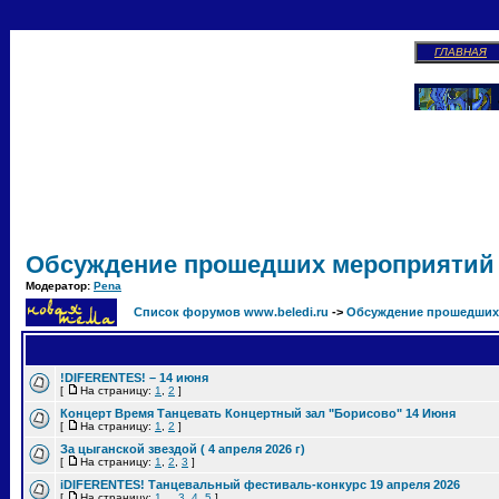
ГЛАВНАЯ
Обсуждение прошедших мероприятий
Модератор:
Pena
Список форумов www.beledi.ru
->
Обсуждение прошедших
!DIFERENTES! – 14 июня
[
На страницу:
1
,
2
]
Концерт Время Танцевать Концертный зал "Борисово" 14 Июня
[
На страницу:
1
,
2
]
За цыганской звездой ( 4 апреля 2026 г)
[
На страницу:
1
,
2
,
3
]
iDIFERENTES! Танцевальный фестиваль-конкурс 19 апреля 2026
[
На страницу:
1
...
3
,
4
,
5
]