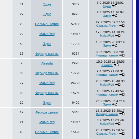
5.9.2025 18:58:01
11
Эдже
3882
Эдже
7.8.2025 14:16:04
Эдже
27
9923
Эдже
22.7.2025 09:27:50
Сальма Лючия
23
57408
Сальма Лючия
17.6.2025 14:10:24
MalvaRed
22
11567
MalvaRed
10.6.2025 20:03:19
Эдже
58
17230
Эдже
30.5.2025 07:37:01
17
Фериде ханым
6274
Фериде ханым
15.5.2025 11:45:53
2
Alrauda
2998
Alrauda
9.4.2025 21:08:31
Фериде ханым
36
17290
Фериде ханым
20.3.2025 16:40:33
MalvaRed
77
24293
MalvaRed
4.3.2025 17:43:54
Фериде ханым
38
15750
Фериде ханым
25.2.2025 06:47:16
19
Эдже
6490
Эдже
13.2.2025 16:48:17
12
Фериде ханым
5048
Фериде ханым
4.2.2025 13:03:49
MalvaRed
21
11237
MalvaRed
23.1.2025 19:58:57
Сальма Лючия
43
15428
Сальма Лючия