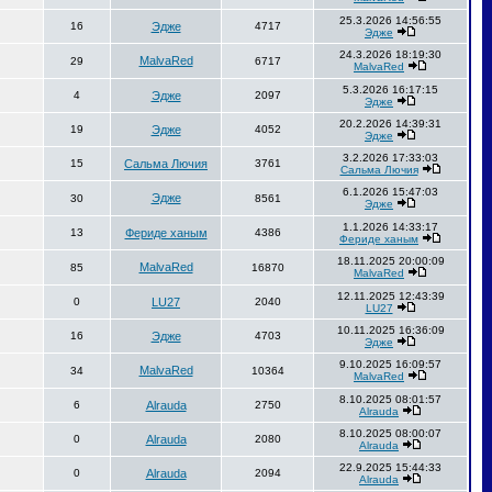
25.3.2026 14:56:55
16
Эдже
4717
Эдже
24.3.2026 18:19:30
MalvaRed
29
6717
MalvaRed
5.3.2026 16:17:15
4
Эдже
2097
Эдже
20.2.2026 14:39:31
19
Эдже
4052
Эдже
3.2.2026 17:33:03
15
Сальма Лючия
3761
Сальма Лючия
6.1.2026 15:47:03
Эдже
30
8561
Эдже
1.1.2026 14:33:17
13
Фериде ханым
4386
Фериде ханым
18.11.2025 20:00:09
MalvaRed
85
16870
MalvaRed
12.11.2025 12:43:39
0
LU27
2040
LU27
10.11.2025 16:36:09
16
Эдже
4703
Эдже
9.10.2025 16:09:57
MalvaRed
34
10364
MalvaRed
8.10.2025 08:01:57
6
Alrauda
2750
Alrauda
8.10.2025 08:00:07
0
Alrauda
2080
Alrauda
22.9.2025 15:44:33
0
Alrauda
2094
Alrauda