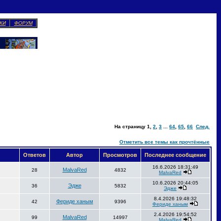
КИ
ФОРУМ
На страницу
1
,
2
,
3
...
64
,
65
,
66
След.
Отметить все темы как прочтённые
Ответов
Автор
Просмотров
Последнее сообщение
16.6.2026 18:31:49
MalvaRed
28
4832
MalvaRed
10.6.2026 20:44:05
Эдже
36
5832
Эдже
8.4.2026 19:48:32
Фериде ханым
42
9396
Фериде ханым
2.4.2026 19:54:52
MalvaRed
99
14997
MalvaRed