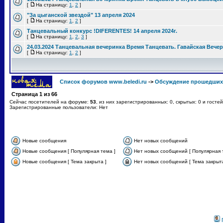
[
На страницу:
1
,
2
]
"За цыганской звездой" 13 апреля 2024
[
На страницу:
1
,
2
]
Танцевальный конкурс !DIFERENTES! 14 апреля 2024г.
[
На страницу:
1
,
2
,
3
]
24.03.2024 Танцевальная вечеринка Время Танцевать. Гавайская Вече
[
На страницу:
1
,
2
]
Список форумов www.beledi.ru
->
Обсуждение прошедших
Страница
1
из
66
Сейчас посетителей на форуме:
53
, из них зарегистрированных: 0, скрытых: 0 и госте
Зарегистрированные пользователи: Нет
Новые сообщения
Нет новых сообщений
Новые сообщения [ Популярная тема ]
Нет новых сообщений [ Популярная 
Новые сообщения [ Тема закрыта ]
Нет новых сообщений [ Тема закрыта