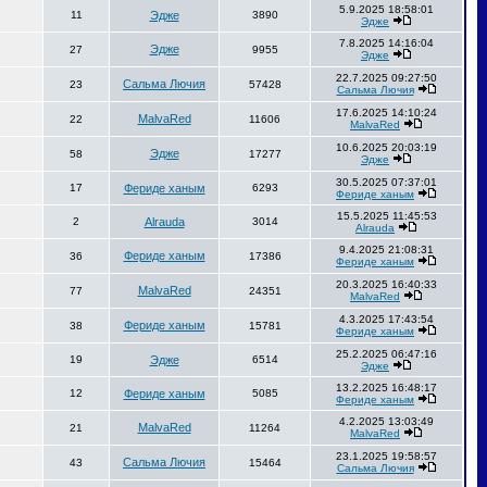
5.9.2025 18:58:01
11
Эдже
3890
Эдже
7.8.2025 14:16:04
Эдже
27
9955
Эдже
22.7.2025 09:27:50
Сальма Лючия
23
57428
Сальма Лючия
17.6.2025 14:10:24
MalvaRed
22
11606
MalvaRed
10.6.2025 20:03:19
Эдже
58
17277
Эдже
30.5.2025 07:37:01
17
Фериде ханым
6293
Фериде ханым
15.5.2025 11:45:53
2
Alrauda
3014
Alrauda
9.4.2025 21:08:31
Фериде ханым
36
17386
Фериде ханым
20.3.2025 16:40:33
MalvaRed
77
24351
MalvaRed
4.3.2025 17:43:54
Фериде ханым
38
15781
Фериде ханым
25.2.2025 06:47:16
19
Эдже
6514
Эдже
13.2.2025 16:48:17
12
Фериде ханым
5085
Фериде ханым
4.2.2025 13:03:49
MalvaRed
21
11264
MalvaRed
23.1.2025 19:58:57
Сальма Лючия
43
15464
Сальма Лючия