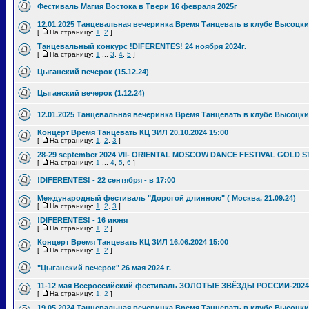
Фестиваль Магия Востока в Твери 16 февраля 2025г
12.01.2025 Танцевальная вечеринка Время Танцевать в клубе Высоцки
[
На страницу:
1
,
2
]
Танцевальный конкурс !DIFERENTES! 24 ноября 2024г.
[
На страницу:
1
...
3
,
4
,
5
]
Цыганский вечерок (15.12.24)
Цыганский вечерок (1.12.24)
12.01.2025 Танцевальная вечеринка Время Танцевать в клубе Высоцки
Концерт Время Танцевать КЦ ЗИЛ 20.10.2024 15:00
[
На страницу:
1
,
2
,
3
]
28-29 september 2024 VII- ORIENTAL MOSCOW DANCE FESTIVAL GOLD S
[
На страницу:
1
...
4
,
5
,
6
]
!DIFERENTES! - 22 сентября - в 17:00
Международный фестиваль "Дорогой длинною" ( Москва, 21.09.24)
[
На страницу:
1
,
2
,
3
]
!DIFERENTES! - 16 июня
[
На страницу:
1
,
2
]
Концерт Время Танцевать КЦ ЗИЛ 16.06.2024 15:00
[
На страницу:
1
,
2
]
"Цыганский вечерок" 26 мая 2024 г.
11-12 мая Всероссийский фестиваль ЗОЛОТЫЕ ЗВЁЗДЫ РОССИИ-2024
[
На страницу:
1
,
2
]
19.05.2024 Танцевальная вечеринка Время Танцевать в клубе Высоцки