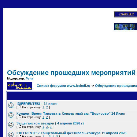
ГЛАВНАЯ
Обсуждение прошедших мероприятий
Модератор:
Pena
Список форумов www.beledi.ru
->
Обсуждение прошедших
!DIFERENTES! – 14 июня
[
На страницу:
1
,
2
]
Концерт Время Танцевать Концертный зал "Борисово" 14 Июня
[
На страницу:
1
,
2
]
За цыганской звездой ( 4 апреля 2026 г)
[
На страницу:
1
,
2
,
3
]
iDIFERENTES! Танцевальный фестиваль-конкурс 19 апреля 2026
[
На страницу:
1
...
3
,
4
,
5
]