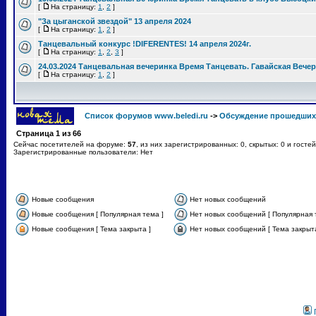
[
На страницу:
1
,
2
]
"За цыганской звездой" 13 апреля 2024
[
На страницу:
1
,
2
]
Танцевальный конкурс !DIFERENTES! 14 апреля 2024г.
[
На страницу:
1
,
2
,
3
]
24.03.2024 Танцевальная вечеринка Время Танцевать. Гавайская Вече
[
На страницу:
1
,
2
]
Список форумов www.beledi.ru
->
Обсуждение прошедших
Страница
1
из
66
Сейчас посетителей на форуме:
57
, из них зарегистрированных: 0, скрытых: 0 и госте
Зарегистрированные пользователи: Нет
Новые сообщения
Нет новых сообщений
Новые сообщения [ Популярная тема ]
Нет новых сообщений [ Популярная 
Новые сообщения [ Тема закрыта ]
Нет новых сообщений [ Тема закрыта