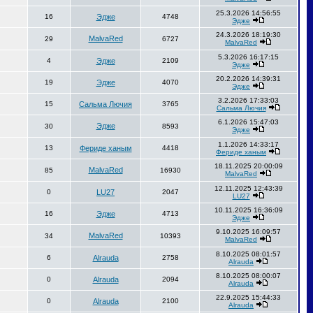
25.3.2026 14:56:55
16
Эдже
4748
Эдже
24.3.2026 18:19:30
MalvaRed
29
6727
MalvaRed
5.3.2026 16:17:15
4
Эдже
2109
Эдже
20.2.2026 14:39:31
19
Эдже
4070
Эдже
3.2.2026 17:33:03
15
Сальма Лючия
3765
Сальма Лючия
6.1.2026 15:47:03
Эдже
30
8593
Эдже
1.1.2026 14:33:17
13
Фериде ханым
4418
Фериде ханым
18.11.2025 20:00:09
MalvaRed
85
16930
MalvaRed
12.11.2025 12:43:39
0
LU27
2047
LU27
10.11.2025 16:36:09
16
Эдже
4713
Эдже
9.10.2025 16:09:57
MalvaRed
34
10393
MalvaRed
8.10.2025 08:01:57
6
Alrauda
2758
Alrauda
8.10.2025 08:00:07
0
Alrauda
2094
Alrauda
22.9.2025 15:44:33
0
Alrauda
2100
Alrauda