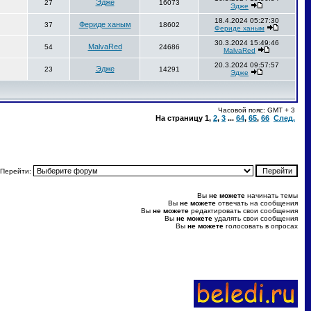
Эдже
27
16073
Эдже
18.4.2024 05:27:30
Фериде ханым
37
18602
Фериде ханым
30.3.2024 15:49:46
MalvaRed
54
24686
MalvaRed
20.3.2024 09:57:57
Эдже
23
14291
Эдже
Часовой пояс: GMT + 3
На страницу
1
,
2
,
3
...
64
,
65
,
66
След.
Перейти:
Вы
не можете
начинать темы
Вы
не можете
отвечать на сообщения
Вы
не можете
редактировать свои сообщения
Вы
не можете
удалять свои сообщения
Вы
не можете
голосовать в опросах