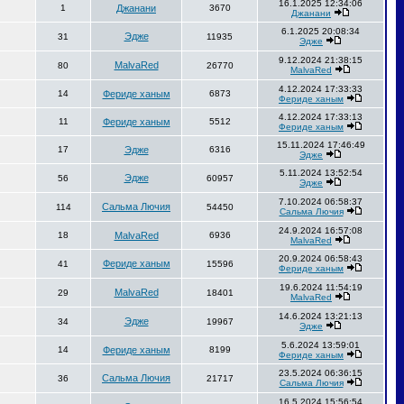
16.1.2025 12:34:06
1
Джанани
3670
Джанани
6.1.2025 20:08:34
Эдже
31
11935
Эдже
9.12.2024 21:38:15
MalvaRed
80
26770
MalvaRed
4.12.2024 17:33:33
14
Фериде ханым
6873
Фериде ханым
4.12.2024 17:33:13
11
Фериде ханым
5512
Фериде ханым
15.11.2024 17:46:49
17
Эдже
6316
Эдже
5.11.2024 13:52:54
Эдже
56
60957
Эдже
7.10.2024 06:58:37
Сальма Лючия
114
54450
Сальма Лючия
24.9.2024 16:57:08
18
MalvaRed
6936
MalvaRed
20.9.2024 06:58:43
Фериде ханым
41
15596
Фериде ханым
19.6.2024 11:54:19
MalvaRed
29
18401
MalvaRed
14.6.2024 13:21:13
Эдже
34
19967
Эдже
5.6.2024 13:59:01
14
Фериде ханым
8199
Фериде ханым
23.5.2024 06:36:15
Сальма Лючия
36
21717
Сальма Лючия
16.5.2024 15:56:54