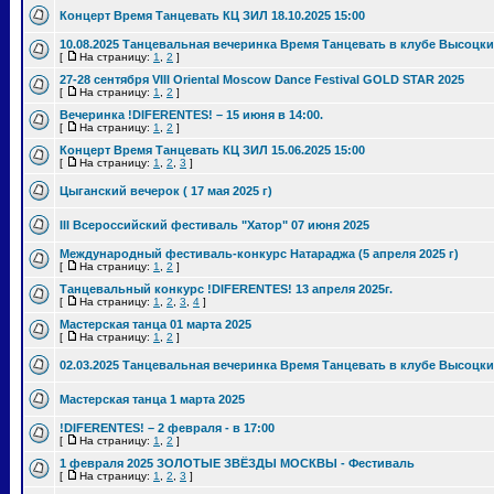
Концерт Время Танцевать КЦ ЗИЛ 18.10.2025 15:00
10.08.2025 Танцевальная вечеринка Время Танцевать в клубе Высоцки
[
На страницу:
1
,
2
]
27-28 сентября VIII Oriental Moscow Dance Festival GOLD STAR 2025
[
На страницу:
1
,
2
]
Вечеринка !DIFERENTES! – 15 июня в 14:00.
[
На страницу:
1
,
2
]
Концерт Время Танцевать КЦ ЗИЛ 15.06.2025 15:00
[
На страницу:
1
,
2
,
3
]
Цыганский вечерок ( 17 мая 2025 г)
III Всероссийский фестиваль "Хатор" 07 июня 2025
Международный фестиваль-конкурс Натараджа (5 апреля 2025 г)
[
На страницу:
1
,
2
]
Танцевальный конкурс !DIFERENTES! 13 апреля 2025г.
[
На страницу:
1
,
2
,
3
,
4
]
Мастерская танца 01 марта 2025
[
На страницу:
1
,
2
]
02.03.2025 Танцевальная вечеринка Время Танцевать в клубе Высоцки
Мастерская танца 1 марта 2025
!DIFERENTES! – 2 февраля - в 17:00
[
На страницу:
1
,
2
]
1 февраля 2025 ЗОЛОТЫЕ ЗВЁЗДЫ МОСКВЫ - Фестиваль
[
На страницу:
1
,
2
,
3
]