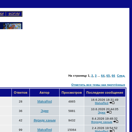
КИ
ФОРУМ
На страницу
1
,
2
,
3
...
64
,
65
,
66
След.
Отметить все темы как прочтённые
Ответов
Автор
Просмотров
Последнее сообщение
16.6.2026 18:31:49
MalvaRed
28
4865
MalvaRed
10.6.2026 20:44:05
Эдже
36
5881
Эдже
8.4.2026 19:48:32
Фериде ханым
42
9432
Фериде ханым
2.4.2026 19:54:52
MalvaRed
99
15064
MalvaRed