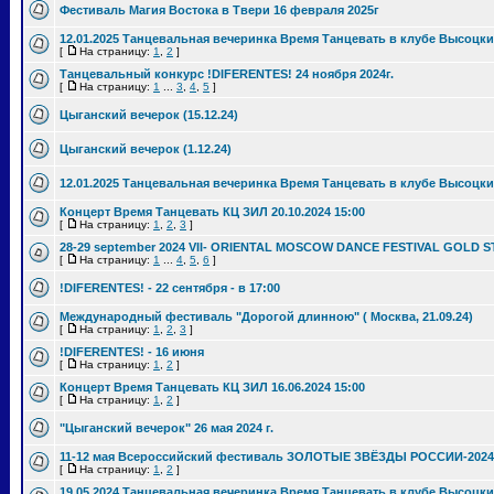
Фестиваль Магия Востока в Твери 16 февраля 2025г
12.01.2025 Танцевальная вечеринка Время Танцевать в клубе Высоцки
[
На страницу:
1
,
2
]
Танцевальный конкурс !DIFERENTES! 24 ноября 2024г.
[
На страницу:
1
...
3
,
4
,
5
]
Цыганский вечерок (15.12.24)
Цыганский вечерок (1.12.24)
12.01.2025 Танцевальная вечеринка Время Танцевать в клубе Высоцки
Концерт Время Танцевать КЦ ЗИЛ 20.10.2024 15:00
[
На страницу:
1
,
2
,
3
]
28-29 september 2024 VII- ORIENTAL MOSCOW DANCE FESTIVAL GOLD S
[
На страницу:
1
...
4
,
5
,
6
]
!DIFERENTES! - 22 сентября - в 17:00
Международный фестиваль "Дорогой длинною" ( Москва, 21.09.24)
[
На страницу:
1
,
2
,
3
]
!DIFERENTES! - 16 июня
[
На страницу:
1
,
2
]
Концерт Время Танцевать КЦ ЗИЛ 16.06.2024 15:00
[
На страницу:
1
,
2
]
"Цыганский вечерок" 26 мая 2024 г.
11-12 мая Всероссийский фестиваль ЗОЛОТЫЕ ЗВЁЗДЫ РОССИИ-2024
[
На страницу:
1
,
2
]
19.05.2024 Танцевальная вечеринка Время Танцевать в клубе Высоцки