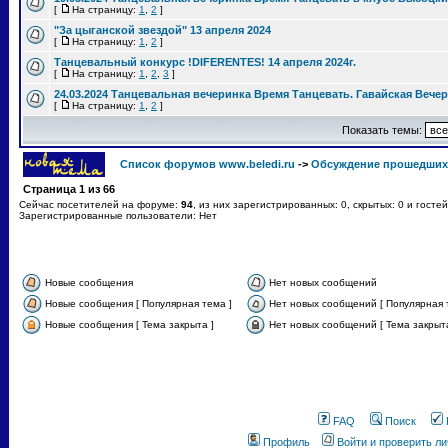
[
На страницу:
1
,
2
]
"За цыганской звездой" 13 апреля 2024
[
На страницу:
1
,
2
]
Танцевальный конкурс !DIFERENTES! 14 апреля 2024г.
[
На страницу:
1
,
2
,
3
]
24.03.2024 Танцевальная вечеринка Время Танцевать. Гавайская Вече
[
На страницу:
1
,
2
]
Показать темы:
Список форумов www.beledi.ru
->
Обсуждение прошедших
Страница
1
из
66
Сейчас посетителей на форуме:
94
, из них зарегистрированных: 0, скрытых: 0 и госте
Зарегистрированные пользователи: Нет
Новые сообщения
Нет новых сообщений
Новые сообщения [ Популярная тема ]
Нет новых сообщений [ Популярная 
Новые сообщения [ Тема закрыта ]
Нет новых сообщений [ Тема закрыта
FAQ
Поиск
Профиль
Войти и проверить л