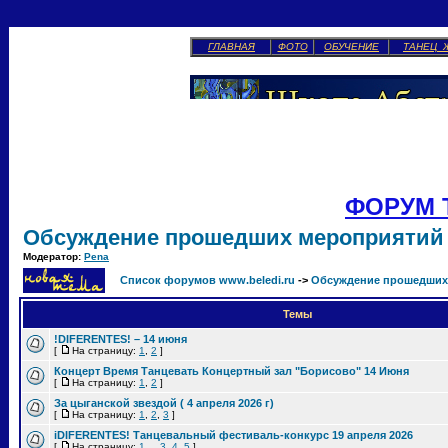
ГЛАВНАЯ
ФОТО
ОБУЧЕНИЕ
ТАНЕЦ 
ФОРУМ 
Обсуждение прошедших мероприятий
Модератор:
Pena
Список форумов www.beledi.ru
->
Обсуждение прошедших
Темы
!DIFERENTES! – 14 июня
[
На страницу:
1
,
2
]
Концерт Время Танцевать Концертный зал "Борисово" 14 Июня
[
На страницу:
1
,
2
]
За цыганской звездой ( 4 апреля 2026 г)
[
На страницу:
1
,
2
,
3
]
iDIFERENTES! Танцевальный фестиваль-конкурс 19 апреля 2026
[
На страницу:
1
...
3
,
4
,
5
]