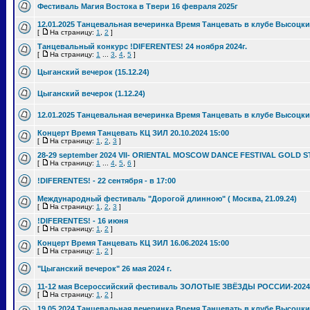
Фестиваль Магия Востока в Твери 16 февраля 2025г
12.01.2025 Танцевальная вечеринка Время Танцевать в клубе Высоцки
[
На страницу:
1
,
2
]
Танцевальный конкурс !DIFERENTES! 24 ноября 2024г.
[
На страницу:
1
...
3
,
4
,
5
]
Цыганский вечерок (15.12.24)
Цыганский вечерок (1.12.24)
12.01.2025 Танцевальная вечеринка Время Танцевать в клубе Высоцки
Концерт Время Танцевать КЦ ЗИЛ 20.10.2024 15:00
[
На страницу:
1
,
2
,
3
]
28-29 september 2024 VII- ORIENTAL MOSCOW DANCE FESTIVAL GOLD S
[
На страницу:
1
...
4
,
5
,
6
]
!DIFERENTES! - 22 сентября - в 17:00
Международный фестиваль "Дорогой длинною" ( Москва, 21.09.24)
[
На страницу:
1
,
2
,
3
]
!DIFERENTES! - 16 июня
[
На страницу:
1
,
2
]
Концерт Время Танцевать КЦ ЗИЛ 16.06.2024 15:00
[
На страницу:
1
,
2
]
"Цыганский вечерок" 26 мая 2024 г.
11-12 мая Всероссийский фестиваль ЗОЛОТЫЕ ЗВЁЗДЫ РОССИИ-2024
[
На страницу:
1
,
2
]
19.05.2024 Танцевальная вечеринка Время Танцевать в клубе Высоцки