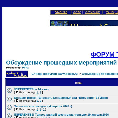
ГЛАВНАЯ
ФОТО
ОБУЧЕНИЕ
ТАНЕЦ 
ФОРУМ 
Обсуждение прошедших мероприятий
Модератор:
Pena
Список форумов www.beledi.ru
->
Обсуждение прошедших
Темы
!DIFERENTES! – 14 июня
[
На страницу:
1
,
2
]
Концерт Время Танцевать Концертный зал "Борисово" 14 Июня
[
На страницу:
1
,
2
]
За цыганской звездой ( 4 апреля 2026 г)
[
На страницу:
1
,
2
,
3
]
iDIFERENTES! Танцевальный фестиваль-конкурс 19 апреля 2026
[
На страницу:
1
...
3
,
4
,
5
]