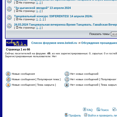
[
На страницу:
1
,
2
]
"За цыганской звездой" 13 апреля 2024
[
На страницу:
1
,
2
]
Танцевальный конкурс !DIFERENTES! 14 апреля 2024г.
[
На страницу:
1
,
2
,
3
]
24.03.2024 Танцевальная вечеринка Время Танцевать. Гавайская Вече
[
На страницу:
1
,
2
]
Показать темы:
Список форумов www.beledi.ru
->
Обсуждение прошедших
Страница
1
из
66
Сейчас посетителей на форуме:
49
, из них зарегистрированных: 0, скрытых: 0 и госте
Зарегистрированные пользователи: Нет
Новые сообщения
Нет новых сообщений
Новые сообщения [ Популярная тема ]
Нет новых сообщений [ Популярная 
Новые сообщения [ Тема закрыта ]
Нет новых сообщений [ Тема закрыта
FAQ
Поиск
Профиль
Войти и проверить л