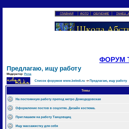
ГЛАВНАЯ
ФОТО
ОБУЧЕНИЕ
ТАНЕЦ 
ФОРУМ 
Предлагаю, ищу работу
Модератор:
Pena
Список форумов www.beledi.ru
->
Предлагаю, ищу работу
Темы
На постоянную работу препод метро Домодедовская
Оформление постов в соцсетях. Дизайн костюма.
Приглашаем на работу Танцовщиц
Ищу массажистку для себя