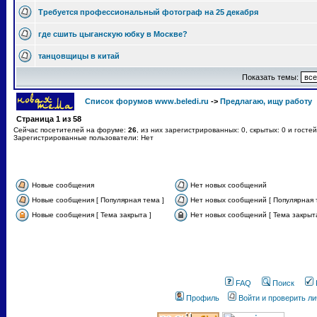
Требуется профессиональный фотограф на 25 декабря
где сшить цыганскую юбку в Москве?
танцовщицы в китай
Показать темы:
Список форумов www.beledi.ru
->
Предлагаю, ищу работу
Страница
1
из
58
Сейчас посетителей на форуме:
26
, из них зарегистрированных: 0, скрытых: 0 и госте
Зарегистрированные пользователи: Нет
Новые сообщения
Нет новых сообщений
Новые сообщения [ Популярная тема ]
Нет новых сообщений [ Популярная 
Новые сообщения [ Тема закрыта ]
Нет новых сообщений [ Тема закрыта
FAQ
Поиск
Профиль
Войти и проверить л