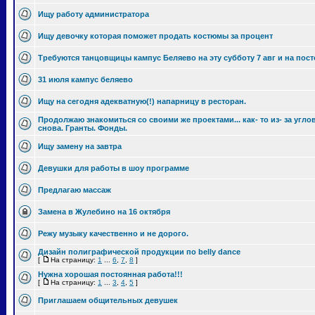
Ищу работу администратора
Ищу девочку которая поможет продать костюмы за процент
Требуются танцовщицы кампус Беляево на эту субботу 7 авг и на пос
31 июля кампус беляево
Ищу на сегодня адекватную(!) напарницу в ресторан.
Продолжаю знакомиться со своими же проектами... как- то из- за угло
снова. Гранты. Фонды.
Ищу замену на завтра
Девушки для работы в шоу программе
Предлагаю массаж
Замена в Жулебино на 16 октября
Режу музыку качественно и не дорого.
Дизайн полиграфической продукции по belly dance
[
На страницу:
1
...
6
,
7
,
8
]
Нужна хорошая постоянная работа!!!
[
На страницу:
1
...
3
,
4
,
5
]
Приглашаем общительных девушек