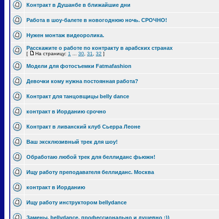
Контракт в Душанбе в ближайшие дни
Работа в шоу-балете в новогоднюю ночь. СРОЧНО!
Нужен монтаж видеоролика.
Расскажите о работе по контракту в арабских странах
[
На страницу:
1
...
30
,
31
,
32
]
Модели для фотосъемки Fatmafashion
Девочки кому нужна постоянная работа?
Контракт для танцовщицы belly dance
контракт в Иорданию срочно
Контракт в ливанский клуб Сьерра Леоне
Ваш эксклюзивный трек для шоу!
Обработаю любой трек для беллиданс фьюжн!
Ищу работу преподавателя беллиданс. Москва
контракт в Иорданию
Ищу работу инструктором bellydance
Замены, bellydance, профессионально и душевно :))