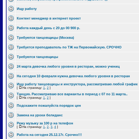
Ищу работу
Контент менеджер в интернет проект
Работа каждый день с 20 до 00 900 р.
Требуются танцовщицы (Москва)
Требуется преподаватель по ТЖ на Первомайскую. СРОЧНО
Требуются танцовщицы
24 марта девочка любого уровня в ресторан, можно учениц
На сегодня 10 февраля нужна девочка любого уровня в ресторан
Ищу работу танцовщицы и инструктора, рассматриваю любой график
[
На страницу:
1
,
2
]
Танцую. Рассматриваю все варианты в период с 07 по 11 марта..
[
На страницу:
1
,
2
]
Подскажите пожалуйста порядок цен
Замена на уроки белиданс
Режу музыку за 100 р на телефон
[
На страницу:
1
,
2
,
3
,
4
]
Работа на сегодня 25.12.17г. Срочно!!!