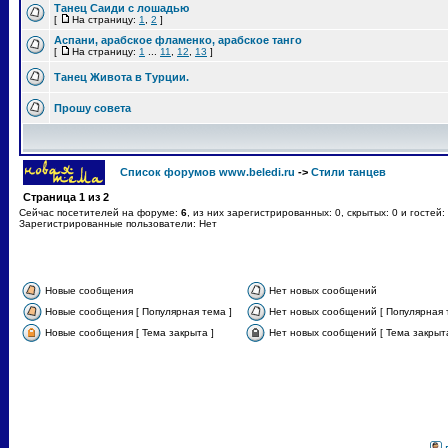
Танец Саиди с лошадью
[
На страницу:
1
,
2
]
Аспани, арабское фламенко, арабское танго
[
На страницу:
1
...
11
,
12
,
13
]
Танец Живота в Турции.
Прошу совета
Список форумов www.beledi.ru
->
Стили танцев
Страница
1
из
2
Сейчас посетителей на форуме:
6
, из них зарегистрированных: 0, скрытых: 0 и гостей
Зарегистрированные пользователи: Нет
Новые сообщения
Нет новых сообщений
Новые сообщения [ Популярная тема ]
Нет новых сообщений [ Популярная 
Новые сообщения [ Тема закрыта ]
Нет новых сообщений [ Тема закрыта