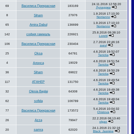
24.11.2016 12:56:20
Василиса Прекрасная
69
183169
Луладджа
1.9.2016 17:10:30
8
Siham
27976
Norrianno
1.9.2016 17:10:10
Amira Dabul
65
136699
Norrianno
25.8.2016 09:38:10
софия гаммаль
142
226921
Loretti
2.7.2016 22:46:16
Василиса Прекрасная
106
230404
svevl
4.6.2016 19:52:07
Oksa
25
64781
Tanicka
4.6.2016 19:51:54
4
Алонса
19029
Tanicka
4.6.2016 19:50:29
Siham
36
69822
Tanicka
4.6.2016 19:49:54
АТАНЕР
117
131750
Tanicka
4.6.2016 19:49:38
Olesia Baglai
32
64308
Tanicka
4.6.2016 19:48:04
sofida
62
106789
Tanicka
5.4.2016 10:04:32
Василиса Прекрасная
77
173572
Chistova
22.2.2016 08:13:40
Azza
26
79947
olgao
24.1.2016 21:32:16
samra
20
62020
Black_Jasmine