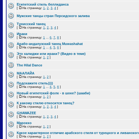
Египетский стиль беллиданса
[
На страницу:
1
,
2
,
3
,
4
]
Мужские танцы стран Персидского залива
Тунисский танец
[
На страницу:
1
,
2
,
3
,
4
]
Ираки
[
На страницу:
1
...
6
,
7
,
8
]
Арабо-андалузский танец Muwashahat
[
На страницу:
1
...
4
,
5
,
6
]
Это халиджи или ираки? (Видео в теме)
[
На страницу:
1
,
2
]
The Hilal Dance
МААЛАЙА
[
На страницу:
1
,
2
]
Подскажите стиль))))
[
На страницу:
1
...
4
,
5
,
6
]
Новый египетский фолк - в шоке? (шааби)
[
На страницу:
1
,
2
]
К какому стилю относится танец?
[
На страницу:
1
,
2
,
3
,
4
]
GHAWAZEE
[
На страницу:
1
,
2
,
3
,
4
]
Марокко
[
На страницу:
1
,
2
]
Какое характерное отличие арабского стиля от турецкого и ливанског
[
На страницу:
1
,
2
]