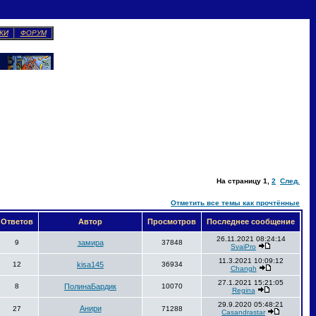
КИ
ФОРУМ
На страницу
1
,
2
След.
Отметить все темы как прочтённые
Ответов
Автор
Просмотров
Последнее сообщение
26.11.2021 08:24:14
9
замира
37848
SvaiPro
11.3.2021 10:09:12
12
kisa145
36934
Changh
27.1.2021 15:21:05
8
ПолинаБардик
10070
Regina
29.9.2020 05:48:21
Анири
27
71288
Casandrastar