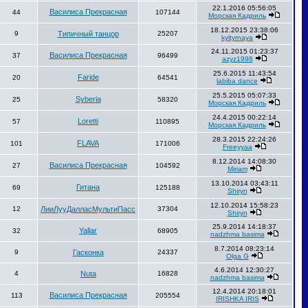
22.1.2016 05:56:05
Василиса Прекрасная
44
107144
Морская Кадриль
18.12.2015 23:38:06
9
Типичный танцор
25207
kyltyrnaya
24.11.2015 01:23:37
Василиса Прекрасная
37
96499
azyz1998
25.6.2015 11:43:54
Faride
20
64541
labiba dance
25.5.2015 05:07:33
Syberia
25
58320
Морская Кадриль
24.4.2015 00:22:14
Loretti
57
110895
Морская Кадриль
28.3.2015 22:24:26
FLAVA
101
171006
Freeyyaa
8.12.2014 14:08:30
Василиса Прекрасная
27
104592
Miriam
13.10.2014 03:43:11
Гитана
69
125188
Shiryn
12.10.2014 15:58:23
12
ЛииЛууДалласМультиПасс
37304
Shiryn
25.9.2014 14:18:37
Yallar
32
68905
nadzhma basima
8.7.2014 08:23:14
9
Гасконка
24337
Olga G
4.6.2014 12:30:27
4
Nuta
16828
nadzhma basima
12.4.2014 20:18:01
Василиса Прекрасная
113
205554
IRISHKA IRIS