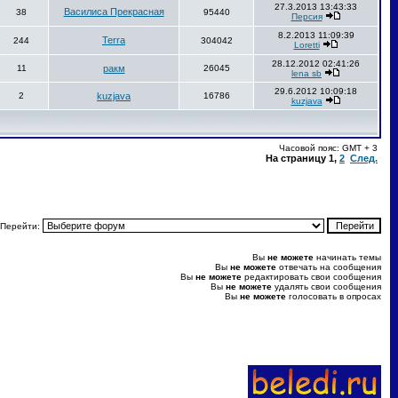
27.3.2013 13:43:33
Василиса Прекрасная
38
95440
Персия
8.2.2013 11:09:39
Terra
244
304042
Loretti
28.12.2012 02:41:26
11
ракм
26045
lena sb
29.6.2012 10:09:18
2
kuzjava
16786
kuzjava
Часовой пояс: GMT + 3
На страницу
1
,
2
След.
Перейти:
Вы
не можете
начинать темы
Вы
не можете
отвечать на сообщения
Вы
не можете
редактировать свои сообщения
Вы
не можете
удалять свои сообщения
Вы
не можете
голосовать в опросах