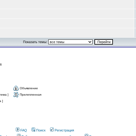
Показать темы:
: 6
Объявление
тема ]
Прилепленная
 ]
FAQ
Поиск
Регистрация