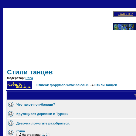
ГЛАВНАЯ
Стили танцев
Модератор:
Pena
Список форумов www.beledi.ru
->
Стили танцев
Т
Что такое поп-балади?
Крутящиеся дервиши в Турции
Девочки,помогите разобраться.
Сива
[
На страницу:
1
,
2
]