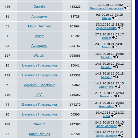
7.3.2020 19:38:02
Daniella
446
485225
Василиса Прекрасная
9.5.2019 19:49:15
Асфодель
31
88728
Shiryn
15.3.2019 11:23:38
Black_Jasmine
51
103964
AlyaAlexandra
27.9.2018 18:03:17
1
Miriam
12192
Miriam
23.9.2018 04:54:01
Асфодель
98
224767
Miriam
14.8.2018 12:10:56
Wardah
157
265888
MurMur
14.8.2018 12:10:12
Василиса Прекрасная
35
85041
MurMur
14.8.2018 12:06:18
Василиса Прекрасная
139
243532
MurMur
14.7.2018 17:37:15
6
Viktoriya Kuznetsova
20362
Zhdanova
27.6.2018 16:13:53
_KIVI_
339
346252
Ruwaida
27.6.2018 13:40:03
Василиса Прекрасная
74
174279
Agamabor
19.4.2018 17:11:32
Василиса Прекрасная
26
69590
kuhu
24.2.2018 21:09:15
*Amani*
188
247395
Black_Jasmine
10.7.2017 17:35:41
Katya Reeves
27
76159
Black_Jasmine