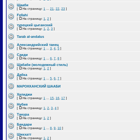
Шааби
[
На страницу:
1
...
21
,
22
,
23
]
Fellahi
[
На страницу:
1
,
2
]
турецкий цыганский
[
На страницу:
1
,
2
,
3
]
Tarab al-andalus
Александрийский танец
[
На страницу:
1
...
3
,
4
,
5
]
Саиди
[
На страницу:
1
...
6
,
7
,
8
]
Шабаби (молодежный стиль)
[
На страницу:
1
,
2
]
Дабка
[
На страницу:
1
...
5
,
6
,
7
]
МАРОККАНСКИЙ ШААБИ
Халиджи
[
На страницу:
1
...
15
,
16
,
17
]
Нубия
[
На страницу:
1
,
2
,
3
,
4
]
Танура
[
На страницу:
1
,
2
]
Бандари
[
На страницу:
1
...
8
,
9
,
10
]
Шикхатт
[
На страницу:
1
,
2
]