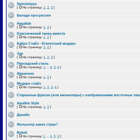
Semsimiyya
[
На страницу:
1
,
2
,
3
]
Балади прогрессия
Hagallah
[
На страницу:
1
,
2
]
Классический танец живота
[
На страницу:
1
,
2
]
Кайро Стайл - Египетский модерн
[
На страницу:
1
,
2
]
Зар
[
На страницу:
1
,
2
,
3
]
Персидский стиль
[
На страницу:
1
...
4
,
5
,
6
]
Фараоник
[
На страницу:
1
,
2
]
Модерн стайл
[
На страницу:
1
,
2
,
3
,
4
]
Старинные фрески (или миниатюры) с изображениями восточных тан
Awallim Style
[
На страницу:
1
,
2
]
Дахийя
Фольклор каких стран?
Beledi
[
На страницу:
1
...
4
,
5
,
6
]