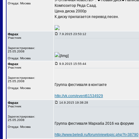
🎉Отличная новость🎉 . 💝Новый диск💝Написа
Откуда: Москва
Композитор Реда Саад.
Цена диска 2000р
К диску прилагается перевод песен.
Фарах
7.9.2015 23:53:12
Участник
Зарегистрирован:
25.05.2008
[/img]
Откуда: Москва
Фарах
9.9.2015 15:55:44
Участник
Зарегистрирован:
25.05.2008
Группа фестиваля в контакте
Откуда: Москва
http://vk.com/event61534929
Фарах
14.9.2015 19:38:28
Участник
Зарегистрирован:
25.05.2008
Группа фестиваля Мархаба 2016 на форуме
Откуда: Москва
http://www.beledi.ru/forum/viewtopic.php?t=38790