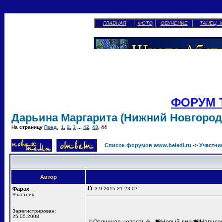
ГЛАВНАЯ
ФОТО
ОБУЧЕНИЕ
ТАНЕЦ 
ФОРУМ 
Дарьина Маргарита (Нижний Новгород
На страницу
Пред.
1
,
2
,
3
...
42
,
43
,
44
Список форумов www.beledi.ru
->
Участни
Автор
Фарах
3.9.2015 21:23:07
Участник
Зарегистрирован:
25.05.2008