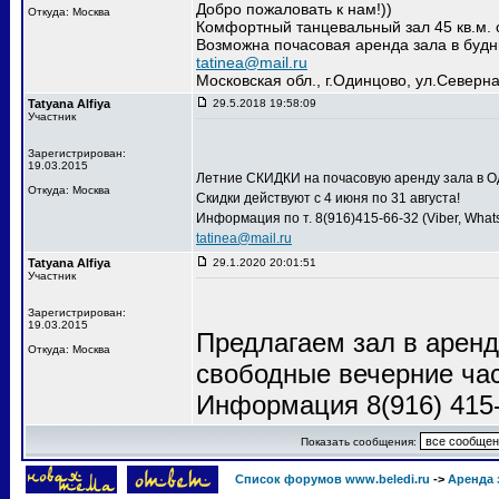
Добро пожаловать к нам!))
Откуда: Москва
Комфортный танцевальный зал 45 кв.м. 
Возможна почасовая аренда зала в будн
tatinea@mail.ru
Московская обл., г.Одинцово, ул.Северна
Tatyana Alfiya
29.5.2018 19:58:09
Участник
Зарегистрирован:
19.03.2015
Летние СКИДКИ на почасовую аренду зала в Од
Откуда: Москва
Скидки действуют с 4 июня по 31 августа!
Информация по т. 8(916)415-66-32 (Viber, What
tatinea@mail.ru
Tatyana Alfiya
29.1.2020 20:01:51
Участник
Зарегистрирован:
19.03.2015
Предлагаем зал в аренду
Откуда: Москва
свободные вечерние ча
Информация 8(916) 415
Показать сообщения:
Список форумов www.beledi.ru
->
Аренда 