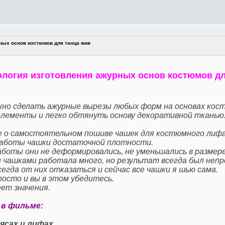
ных основ костюмов для танца жив
ология изготовления ажурных основ костюмов дл
ожно сделать ажурные вырезы любых форм на основах кос
элементы и легко обтянуть основу декоративной тканью
е о самостоятельном пошиве чашек для костюмного лифа 
 работы чашки достаточной плотности.
аботы они не деформировались, не уменьшались в размер
чашками работала много, но результат всегда был непр
егда от них отказаться и сейчас все чашки я шью сама.
осто и вы в этом убедитесь.
ет значения.
в фильме:
сах и лифах.