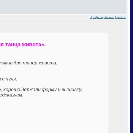
Профиль
Письмо
Цитата
я танца живота»
.
тюмов для танца живота.
.
с нуля.
е, хорошо держали форму и вышивку.
едсказуем.