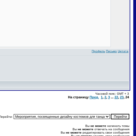
Профиль
Письмо
Цитата
Часовой пояс: GMT + 3
На страницу
Пред.
1
,
2
,
3
...
22
,
23
,
24
Перейти:
Вы
не можете
начинать темы
Вы
не можете
отвечать на сообщения
Вы
не можете
редактировать свои сообщения
Вы
не можете
удалять свои сообщения