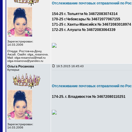
Отслеживание почтовых отправлений по Рос
154-25 г. Тольятти № 34672083074314
170-25 г.Чебоксары № 34672077067155
171-25 г. Ханты-Мансийск № 34672083018974
172-25 г. Алушта № 34672083064339
Зарегистрирован:
14.03.2006
Откуда: Ростов-на-Дону,
Аксай. Cкайп: olga_rosanova.
Mail: olga-rosanova@mail.ru
olga-rosanova@yandex.ru
Ольга Росанова
19.5.2015 16:45:43
Кутюрье
Отслеживание почтовых отправлений по Рос
174-25. г. Владивосток № 34672080110251
Зарегистрирован:
14.03.2006