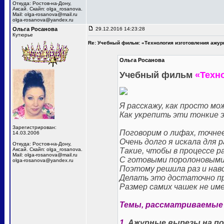
Откуда: Ростов-на-Дону,
Аксай. Cкайп: olga_rosanova.
Mail: olga-rosanova@mail.ru
olga-rosanova@yandex.ru
Ольга Росанова
29.12.2016 14:23:28
Кутюрье
Re: Учебный фильм: «Технология изготовления ажур
Ольга Росанова
Учебный фильм
«Техн
Я расскажу, как просто м
Как укрепить эти тонкие 
Зарегистрирован:
Поговорим о лифах, точне
14.03.2006
Очень долго я искала для
Откуда: Ростов-на-Дону,
Аксай. Cкайп: olga_rosanova.
Такие, чтобы в процессе р
Mail: olga-rosanova@mail.ru
С готовыми поролоновыми 
olga-rosanova@yandex.ru
Поэтому решила раз и навс
Делать это достаточно пр
Размер самих чашек не име
Темы, рассматриваемые 
1.
Ажурные вырезы на поя