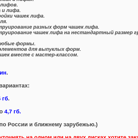
 лифов.
 и лифа.
ойки чашек лифа.
ля.
труирование разных форм чашек лифа.
руирование чашек лифа на нестандартный размер гр
 любые формы.
элементов для выпуклых форм.
шек вместе с мастер-классом.
мин
.
вариантах:
 гб
.
о
4,7 гб.
(по России и ближнему зарубежью.)
 уточнять на одном или на двух дисках хотите за