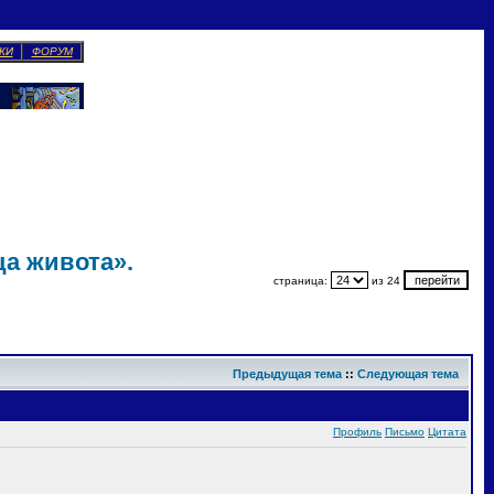
КИ
ФОРУМ
а живота».
страница:
из 24
Предыдущая тема
::
Следующая тема
Профиль
Письмо
Цитата