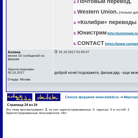
Почтовый перевод.
2.
Western Union.
3.
(только дл
«Колибри» переводы 
4.
Юнистрим
5.
http://unistream.ru
CONTACT
6.
https://www.contac
Аллена
31.10.2017 01:05:07
менее 10 сообщений на
форуме
Зарегистрирован:
доброй ночи! подскажите, фильм двд - еще мож
30.10.2017
Откуда: Москва
Список форумов www.beledi.ru
->
Меропри
Страница
24
из
24
Эту тему просматривают:
2
, из них зарегистрированных: 0, скрытых: 0 и гостей: 2
Зарегистрированные пользователи: Нет