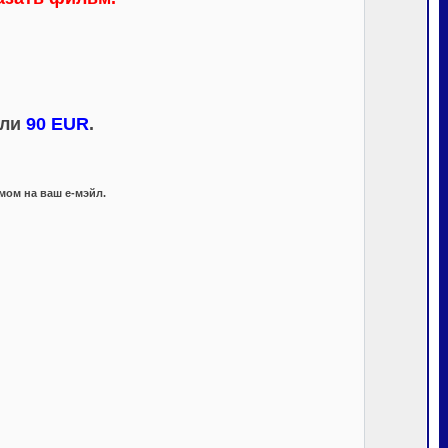
ли
90 EUR
.
ом на ваш е-мэйл.