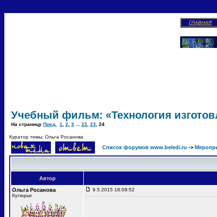
ГЛАВНАЯ
Учебный фильм: «Технология изготов
На страницу
Пред.
1
,
2
,
3
...
22
,
23
,
24
Куратор темы: Ольга Росанова
Список форумов www.beledi.ru
->
Меропри
Автор
Ольга Росанова
9.5.2015 18:09:52
Кутюрье