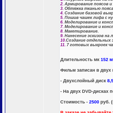
2.
Армирование поясов и
3.
Обтяжка тканью пояса
4.
Создание базовой выкр
5.
Пошив чашек лифа с ну
6.
Моделирование и конс
7.
Моделирование и конст
8.
Макетирование.
9.
Нанесение эскизов на
10.
Создание отдельных 
11.
7 готовых выкроек ча
Длительность мк
152 
Фильм записан в двух 
- Двухслойный диск
8,5
- На двух DVD-дисках п
Стоимость -
2500
руб. 
В заказе не забывайте